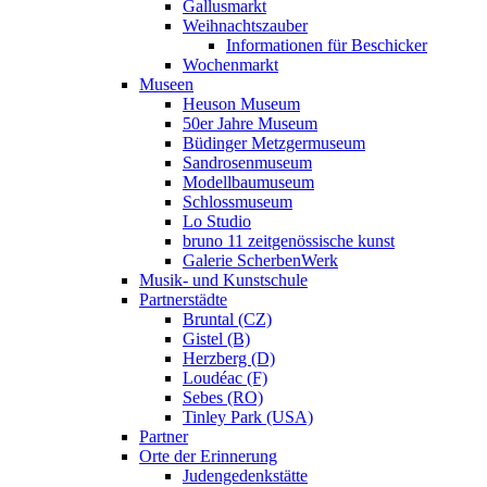
Gallusmarkt
Weihnachtszauber
Informationen für Beschicker
Wochenmarkt
Museen
Heuson Museum
50er Jahre Museum
Büdinger Metzgermuseum
Sandrosenmuseum
Modellbaumuseum
Schlossmuseum
Lo Studio
bruno 11 zeitgenössische kunst
Galerie ScherbenWerk
Musik- und Kunstschule
Partnerstädte
Bruntal (CZ)
Gistel (B)
Herzberg (D)
Loudéac (F)
Sebes (RO)
Tinley Park (USA)
Partner
Orte der Erinnerung
Judengedenkstätte