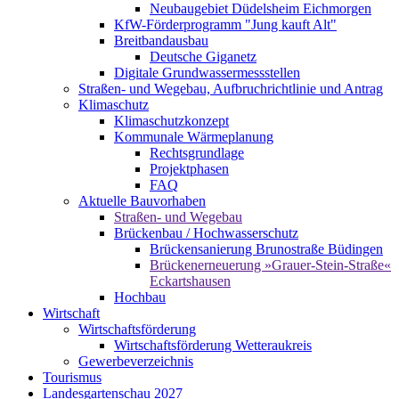
Neubaugebiet Düdelsheim Eichmorgen
KfW-Förderprogramm "Jung kauft Alt"
Breitbandausbau
Deutsche Giganetz
Digitale Grundwassermessstellen
Straßen- und Wegebau, Aufbruchrichtlinie und Antrag
Klimaschutz
Klimaschutzkonzept
Kommunale Wärmeplanung
Rechtsgrundlage
Projektphasen
FAQ
Aktuelle Bauvorhaben
Straßen- und Wegebau
Brückenbau / Hochwasserschutz
Brückensanierung Brunostraße Büdingen
Brückenerneuerung »Grauer-Stein-Straße«
Eckartshausen
Hochbau
Wirtschaft
Wirtschaftsförderung
Wirtschaftsförderung Wetteraukreis
Gewerbeverzeichnis
Tourismus
Landesgartenschau 2027