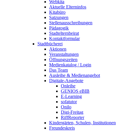
Webkita
Aktuelle Elterninfos
Kitabüro
Satzungen
Stellenausschreibungen
Pädagogik
Stadtelternbeirat
Kontaktformular
Stadtbücherei
Aktionen
Veranstaltungen
Öffnungszeiten
Medienkatalog / Login
Das Team
Ausleihe & Medienangebot
Digitale-Angebote
Onleihe
GENIOS eBIB
E-Learning
sofatutor
Onilo
Digi-Freitag
RiffReporter
Kindergärten, Schulen, Institutionen
Freundeskreis