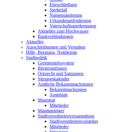
Eheschließung
Sterbefall
Namensänderung
Urkundenanforderung
Vaterschaftsanerkennung
Aktuelles zum Hochwasser
Bankverbindungen
Aktuelles
Ausschreibungen und Vergaben
Hilfe, Beratung, Notdienste
Stadtpolitik
Gremieninfosystem
Bürgeranfragen
Ortsrecht und Satzungen
Sitzungskalender
Amtliche Bekanntmachungen
Bekanntmachungen
Amtsblatt
Magistrat
Mitglieder
Mandatsträger
Stadtverordnetenversammlung
Stadtverordnetenvorsteher
Mitglieder
Sitzungen