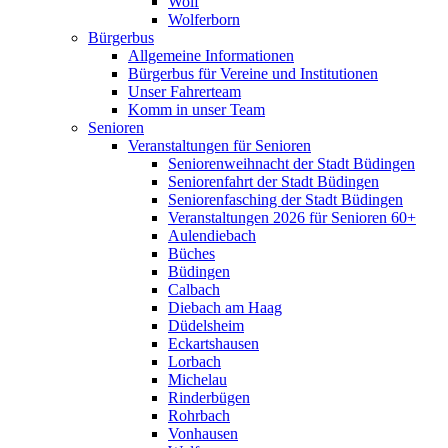
Wolf
Wolferborn
Bürgerbus
Allgemeine Informationen
Bürgerbus für Vereine und Institutionen
Unser Fahrerteam
Komm in unser Team
Senioren
Veranstaltungen für Senioren
Seniorenweihnacht der Stadt Büdingen
Seniorenfahrt der Stadt Büdingen
Seniorenfasching der Stadt Büdingen
Veranstaltungen 2026 für Senioren 60+
Aulendiebach
Büches
Büdingen
Calbach
Diebach am Haag
Düdelsheim
Eckartshausen
Lorbach
Michelau
Rinderbügen
Rohrbach
Vonhausen