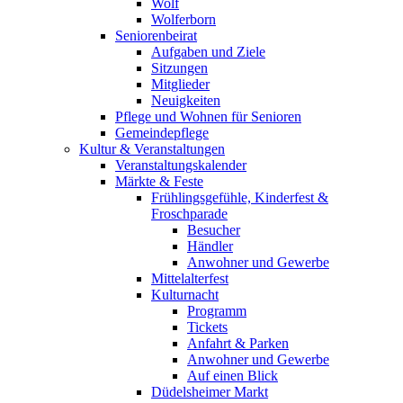
Wolf
Wolferborn
Seniorenbeirat
Aufgaben und Ziele
Sitzungen
Mitglieder
Neuigkeiten
Pflege und Wohnen für Senioren
Gemeindepflege
Kultur & Veranstaltungen
Veranstaltungskalender
Märkte & Feste
Frühlingsgefühle, Kinderfest &
Froschparade
Besucher
Händler
Anwohner und Gewerbe
Mittelalterfest
Kulturnacht
Programm
Tickets
Anfahrt & Parken
Anwohner und Gewerbe
Auf einen Blick
Düdelsheimer Markt