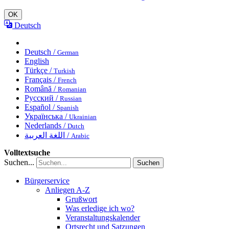
OK
Deutsch
Deutsch /
German
English
Türkçe /
Turkish
Français /
French
Română /
Romanian
Русский /
Russian
Español /
Spanish
Українська /
Ukrainian
Nederlands /
Dutch
اللغة العربية /
Arabic
Volltextsuche
Suchen...
Suchen
Bürgerservice
Anliegen A-Z
Grußwort
Was erledige ich wo?
Veranstaltungskalender
Ortsrecht und Satzungen