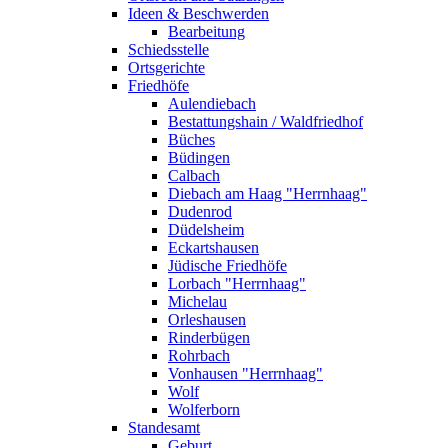
Ideen & Beschwerden
Bearbeitung
Schiedsstelle
Ortsgerichte
Friedhöfe
Aulendiebach
Bestattungshain / Waldfriedhof
Büches
Büdingen
Calbach
Diebach am Haag "Herrnhaag"
Dudenrod
Düdelsheim
Eckartshausen
Jüdische Friedhöfe
Lorbach "Herrnhaag"
Michelau
Orleshausen
Rinderbügen
Rohrbach
Vonhausen "Herrnhaag"
Wolf
Wolferborn
Standesamt
Geburt