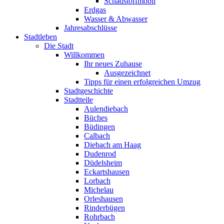
Schadstoffmobil
Erdgas
Wasser & Abwasser
Jahresabschlüsse
Stadtleben
Die Stadt
Willkommen
Ihr neues Zuhause
Ausgezeichnet
Tipps für einen erfolgreichen Umzug
Stadtgeschichte
Stadtteile
Aulendiebach
Büches
Büdingen
Calbach
Diebach am Haag
Dudenrod
Düdelsheim
Eckartshausen
Lorbach
Michelau
Orleshausen
Rinderbügen
Rohrbach