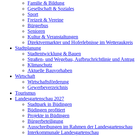
Familie & Bildung
Gesellschaft & Soziales
Sport
Freizeit & Vereine
Bürgerbus
Senioren
Kultur & Veranstaltungen
Direktvermarkter und Hoferlebnisse im Wetteraukreis
Stadtplanung
Stadtentwicklung & Bauen
Straßen- und Wegebau, Aufbruchrichtlinie und Antrag
Klimaschutz
Aktuelle Bauvorhaben
Wirtschaft
Wirtschaftsförderung
Gewerbeverzeichnis
Tourismus
Landesgartenschau 2027
Stadtpark in Büdingen
Büdingen profitiert
Projekte in Büdingen
Bürgerbeteiligung
Ausschreibungen im Rahmen der Landesgartenschau
Interkommunale Landesgartenschau