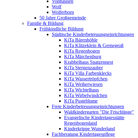
Vonhausen
Wolf
Wolferborn
50 Jahre Großgemeinde
Familie & Bildung
Frühkindliche Bildung
Städtische Kinderbetreuungseinrichtungen
KiTa Bärenhöhle
KiTa Klitzeklein & Gernegroß
KiTa Regenbogen
KiTa Märchenburg
Krabbelhaus Spatzennest
KiTa Sternenzauber
KiTa Villa Farbenklecks
KiTa Wassertröpfchen
KiTa Weiherwiesen
KiTa Wichtelhaus
KiTa Wirbelwindchen
KiTa Pusteblume
Freie Kinderbetreuungseinrichtungen
Waldkindergarten "Die Frischlinge"
Evangelische Kindertagesstätte
Regenbogenland
Kinderkrippe Wunderland
Fachberatung Kindertagespflege