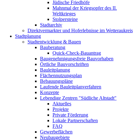
Jüdische Friedhöfe
Mahnmal der Kriegsopfer des II.
Weltkrieges
Stolpersteine
Stadtarchiv
Direktvermarkter und Hoferlebnisse im Wetteraukreis
Stadtplanung
Stadtentwicklung & Bauen
Bauberatung
Quick-Check-Bauantrag
Baugenehmigungsfreie Bauvorhaben
Örtliche Bauvorschriften
Bauleitplanung
Flächennutzungsplan
Bebauungspläne
Laufende Bauleitplanverfahren
Konzepte
Lebendige Zentren "Südliche Altstadt"
Aktuelles
Projekte
Private Förderung
Lokale Partnerschaften
FAQ
Gewerbeflächen
Neubaugebiete