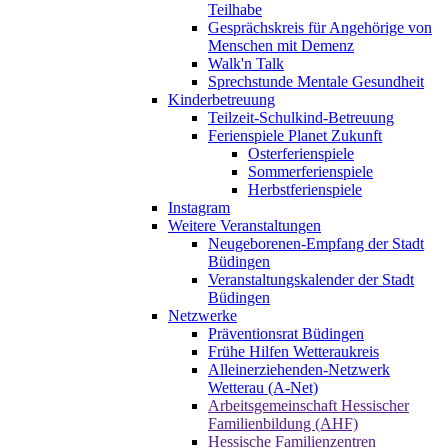
Teilhabe
Gesprächskreis für Angehörige von
Menschen mit Demenz
Walk'n Talk
Sprechstunde Mentale Gesundheit
Kinderbetreuung
Teilzeit-Schulkind-Betreuung
Ferienspiele Planet Zukunft
Osterferienspiele
Sommerferienspiele
Herbstferienspiele
Instagram
Weitere Veranstaltungen
Neugeborenen-Empfang der Stadt
Büdingen
Veranstaltungskalender der Stadt
Büdingen
Netzwerke
Präventionsrat Büdingen
Frühe Hilfen Wetteraukreis
Alleinerziehenden-Netzwerk
Wetterau (A-Net)
Arbeitsgemeinschaft Hessischer
Familienbildung (AHF)
Hessische Familienzentren