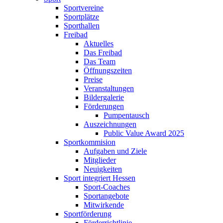
Sportvereine
Sportplätze
Sporthallen
Freibad
Aktuelles
Das Freibad
Das Team
Öffnungszeiten
Preise
Veranstaltungen
Bildergalerie
Förderungen
Pumpentausch
Auszeichnungen
Public Value Award 2025
Sportkommision
Aufgaben und Ziele
Mitglieder
Neuigkeiten
Sport integriert Hessen
Sport-Coaches
Sportangebote
Mitwirkende
Sportförderung
Förderrichtlinie