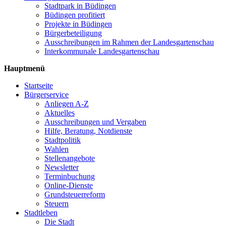
Stadtpark in Büdingen
Büdingen profitiert
Projekte in Büdingen
Bürgerbeteiligung
Ausschreibungen im Rahmen der Landesgartenschau
Interkommunale Landesgartenschau
Hauptmenü
Startseite
Bürgerservice
Anliegen A-Z
Aktuelles
Ausschreibungen und Vergaben
Hilfe, Beratung, Notdienste
Stadtpolitik
Wahlen
Stellenangebote
Newsletter
Terminbuchung
Online-Dienste
Grundsteuerreform
Steuern
Stadtleben
Die Stadt