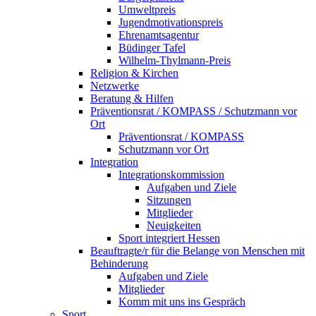
Umweltpreis
Jugendmotivationspreis
Ehrenamtsagentur
Büdinger Tafel
Wilhelm-Thylmann-Preis
Religion & Kirchen
Netzwerke
Beratung & Hilfen
Präventionsrat / KOMPASS / Schutzmann vor
Ort
Präventionsrat / KOMPASS
Schutzmann vor Ort
Integration
Integrationskommission
Aufgaben und Ziele
Sitzungen
Mitglieder
Neuigkeiten
Sport integriert Hessen
Beauftragte/r für die Belange von Menschen mit
Behinderung
Aufgaben und Ziele
Mitglieder
Komm mit uns ins Gespräch
Sport