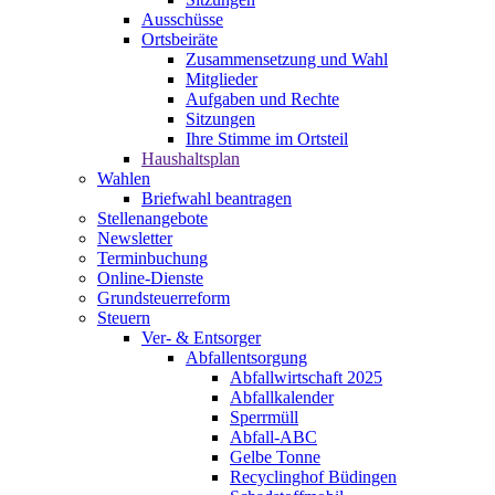
Ausschüsse
Ortsbeiräte
Zusammensetzung und Wahl
Mitglieder
Aufgaben und Rechte
Sitzungen
Ihre Stimme im Ortsteil
Haushaltsplan
Wahlen
Briefwahl beantragen
Stellenangebote
Newsletter
Terminbuchung
Online-Dienste
Grundsteuerreform
Steuern
Ver- & Entsorger
Abfallentsorgung
Abfallwirtschaft 2025
Abfallkalender
Sperrmüll
Abfall-ABC
Gelbe Tonne
Recyclinghof Büdingen