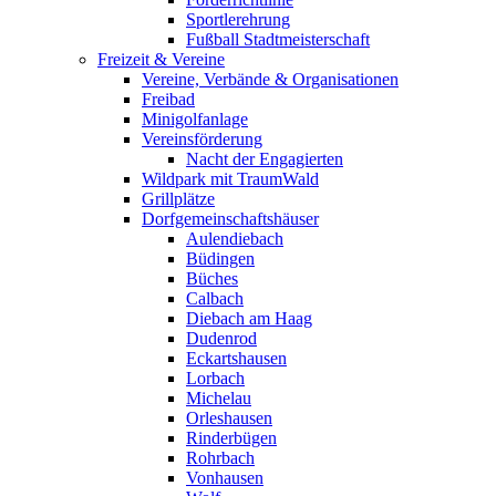
Sportlerehrung
Fußball Stadtmeisterschaft
Freizeit & Vereine
Vereine, Verbände & Organisationen
Freibad
Minigolfanlage
Vereinsförderung
Nacht der Engagierten
Wildpark mit TraumWald
Grillplätze
Dorfgemeinschaftshäuser
Aulendiebach
Büdingen
Büches
Calbach
Diebach am Haag
Dudenrod
Eckartshausen
Lorbach
Michelau
Orleshausen
Rinderbügen
Rohrbach
Vonhausen