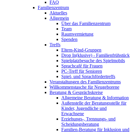
FAQ
Familienzentrum
Aktuelles
Allgemein
Über das Familienzentrum
Team
Raumvermietung
Spenden
Treffs
Eltern-Kind-Gruppen
Drop In(klusive) - Familienfrühstück
Spielplatzbesuche des Spielmobils
Sprachcafé für Frauen
PC-Treff für Senioren
Spiel- und Sprachfördertreffs
Veranstaltungen des Familienzentrums
Willkommenstasche für Neugeborene
Beratung & Gesprächskreise
Allgemeine Beratung & Information
Außenstelle der Beratungsstelle für
Kinder, Jugendliche und
Erwachsene
Erziehungs-, Trennungs- und
Scheidungsberatung
Familien-Beratung für Inklusion und