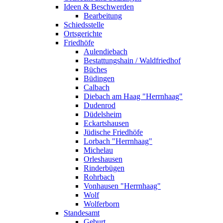
Ideen & Beschwerden
Bearbeitung
Schiedsstelle
Ortsgerichte
Friedhöfe
Aulendiebach
Bestattungshain / Waldfriedhof
Büches
Büdingen
Calbach
Diebach am Haag "Herrnhaag"
Dudenrod
Düdelsheim
Eckartshausen
Jüdische Friedhöfe
Lorbach "Herrnhaag"
Michelau
Orleshausen
Rinderbügen
Rohrbach
Vonhausen "Herrnhaag"
Wolf
Wolferborn
Standesamt
Geburt