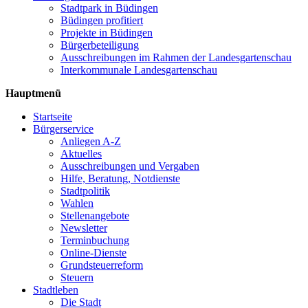
Stadtpark in Büdingen
Büdingen profitiert
Projekte in Büdingen
Bürgerbeteiligung
Ausschreibungen im Rahmen der Landesgartenschau
Interkommunale Landesgartenschau
Hauptmenü
Startseite
Bürgerservice
Anliegen A-Z
Aktuelles
Ausschreibungen und Vergaben
Hilfe, Beratung, Notdienste
Stadtpolitik
Wahlen
Stellenangebote
Newsletter
Terminbuchung
Online-Dienste
Grundsteuerreform
Steuern
Stadtleben
Die Stadt