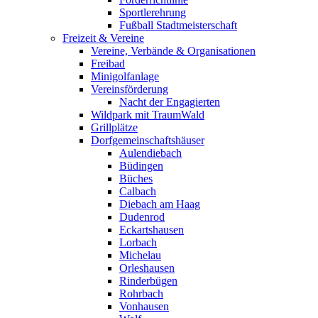
Sportlerehrung
Fußball Stadtmeisterschaft
Freizeit & Vereine
Vereine, Verbände & Organisationen
Freibad
Minigolfanlage
Vereinsförderung
Nacht der Engagierten
Wildpark mit TraumWald
Grillplätze
Dorfgemeinschaftshäuser
Aulendiebach
Büdingen
Büches
Calbach
Diebach am Haag
Dudenrod
Eckartshausen
Lorbach
Michelau
Orleshausen
Rinderbügen
Rohrbach
Vonhausen