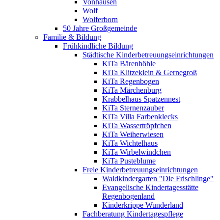
Vonhausen
Wolf
Wolferborn
50 Jahre Großgemeinde
Familie & Bildung
Frühkindliche Bildung
Städtische Kinderbetreuungseinrichtungen
KiTa Bärenhöhle
KiTa Klitzeklein & Gernegroß
KiTa Regenbogen
KiTa Märchenburg
Krabbelhaus Spatzennest
KiTa Sternenzauber
KiTa Villa Farbenklecks
KiTa Wassertröpfchen
KiTa Weiherwiesen
KiTa Wichtelhaus
KiTa Wirbelwindchen
KiTa Pusteblume
Freie Kinderbetreuungseinrichtungen
Waldkindergarten "Die Frischlinge"
Evangelische Kindertagesstätte
Regenbogenland
Kinderkrippe Wunderland
Fachberatung Kindertagespflege