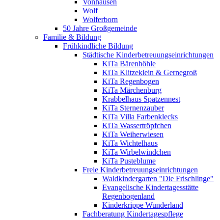
Vonhausen
Wolf
Wolferborn
50 Jahre Großgemeinde
Familie & Bildung
Frühkindliche Bildung
Städtische Kinderbetreuungseinrichtungen
KiTa Bärenhöhle
KiTa Klitzeklein & Gernegroß
KiTa Regenbogen
KiTa Märchenburg
Krabbelhaus Spatzennest
KiTa Sternenzauber
KiTa Villa Farbenklecks
KiTa Wassertröpfchen
KiTa Weiherwiesen
KiTa Wichtelhaus
KiTa Wirbelwindchen
KiTa Pusteblume
Freie Kinderbetreuungseinrichtungen
Waldkindergarten "Die Frischlinge"
Evangelische Kindertagesstätte
Regenbogenland
Kinderkrippe Wunderland
Fachberatung Kindertagespflege