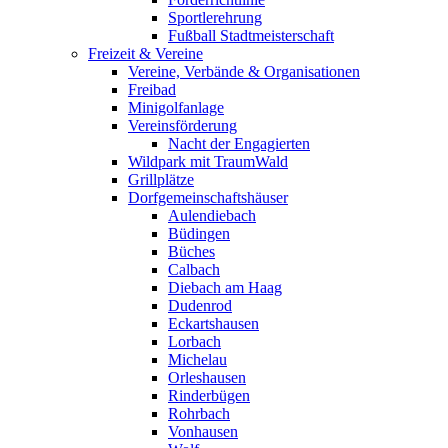
Sportlerehrung
Fußball Stadtmeisterschaft
Freizeit & Vereine
Vereine, Verbände & Organisationen
Freibad
Minigolfanlage
Vereinsförderung
Nacht der Engagierten
Wildpark mit TraumWald
Grillplätze
Dorfgemeinschaftshäuser
Aulendiebach
Büdingen
Büches
Calbach
Diebach am Haag
Dudenrod
Eckartshausen
Lorbach
Michelau
Orleshausen
Rinderbügen
Rohrbach
Vonhausen