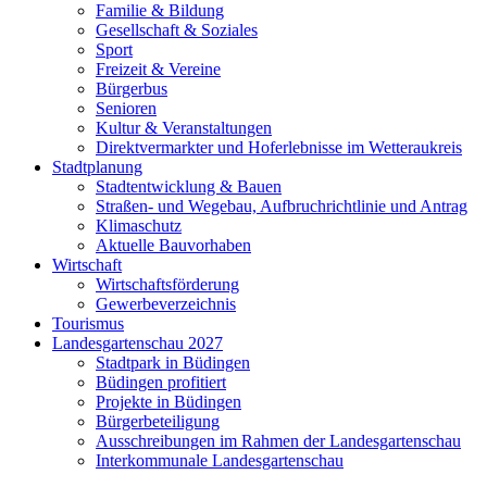
Familie & Bildung
Gesellschaft & Soziales
Sport
Freizeit & Vereine
Bürgerbus
Senioren
Kultur & Veranstaltungen
Direktvermarkter und Hoferlebnisse im Wetteraukreis
Stadtplanung
Stadtentwicklung & Bauen
Straßen- und Wegebau, Aufbruchrichtlinie und Antrag
Klimaschutz
Aktuelle Bauvorhaben
Wirtschaft
Wirtschaftsförderung
Gewerbeverzeichnis
Tourismus
Landesgartenschau 2027
Stadtpark in Büdingen
Büdingen profitiert
Projekte in Büdingen
Bürgerbeteiligung
Ausschreibungen im Rahmen der Landesgartenschau
Interkommunale Landesgartenschau