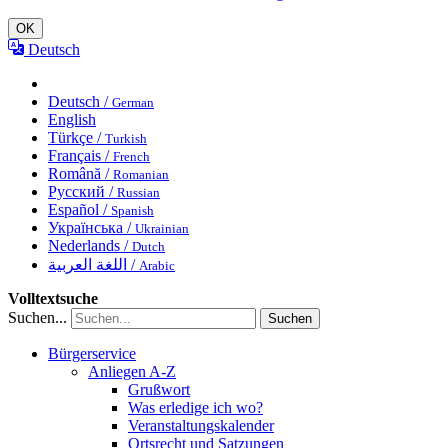
OK
Deutsch
Deutsch /
German
English
Türkçe /
Turkish
Français /
French
Română /
Romanian
Русский /
Russian
Español /
Spanish
Українська /
Ukrainian
Nederlands /
Dutch
اللغة العربية /
Arabic
Volltextsuche
Suchen...
Suchen
Bürgerservice
Anliegen A-Z
Grußwort
Was erledige ich wo?
Veranstaltungskalender
Ortsrecht und Satzungen