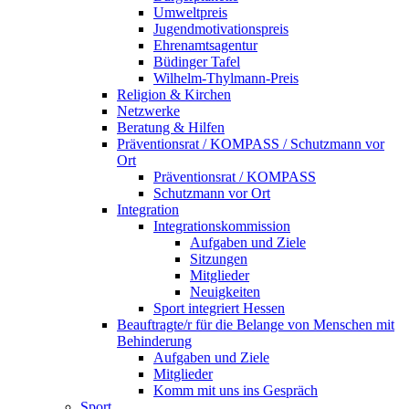
Umweltpreis
Jugendmotivationspreis
Ehrenamtsagentur
Büdinger Tafel
Wilhelm-Thylmann-Preis
Religion & Kirchen
Netzwerke
Beratung & Hilfen
Präventionsrat / KOMPASS / Schutzmann vor
Ort
Präventionsrat / KOMPASS
Schutzmann vor Ort
Integration
Integrationskommission
Aufgaben und Ziele
Sitzungen
Mitglieder
Neuigkeiten
Sport integriert Hessen
Beauftragte/r für die Belange von Menschen mit
Behinderung
Aufgaben und Ziele
Mitglieder
Komm mit uns ins Gespräch
Sport