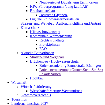
Neubaugebiet Düdelsheim Eichmorgen
KfW-Förderprogramm "Jung kauft Alt"
Breitbandausbau
Deutsche Giganetz
Digitale Grundwassermessstellen
Straßen- und Wegebau, Aufbruchrichtlinie und Antrag
Klimaschutz
Klimaschutzkonzept
Kommunale Wärmeplanung
Rechtsgrundlage
Projektphasen
FAQ
Aktuelle Bauvorhaben
Straßen- und Wegebau
Brückenbau / Hochwasserschutz
Brückensanierung Brunostraße Büdingen
Brückenerneuerung »Grauer-Stein-Straße«
Eckartshausen
Hochbau
Wirtschaft
Wirtschaftsförderung
Wirtschaftsförderung Wetteraukreis
Gewerbeverzeichnis
Tourismus
Landesgartenschau 2027