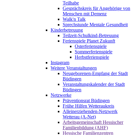
Teilhabe
Gesprächskreis für Angehörige von
Menschen mit Demenz
Walk'n Talk
Sprechstunde Mentale Gesundheit
Kinderbetreuung
Teilzeit-Schulkind-Betreuung
Ferienspiele Planet Zukunft
Osterferienspiele
Sommerferienspiele
Herbstferienspiele
Instagram
Weitere Veranstaltungen
Neugeborenen-Empfang der Stadt
Büdingen
Veranstaltungskalender der Stadt
Büdingen
Netzwerke
Präventionsrat Büdingen
Frühe Hilfen Wetteraukreis
Alleinerziehenden-Netzwerk
Wetterau (A-Net)
Arbeitsgemeinschaft Hessischer
Familienbildung (AHF)
Hessische Familienzentren