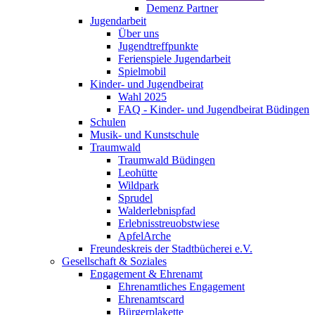
Demenz Partner
Jugendarbeit
Über uns
Jugendtreffpunkte
Ferienspiele Jugendarbeit
Spielmobil
Kinder- und Jugendbeirat
Wahl 2025
FAQ - Kinder- und Jugendbeirat Büdingen
Schulen
Musik- und Kunstschule
Traumwald
Traumwald Büdingen
Leohütte
Wildpark
Sprudel
Walderlebnispfad
Erlebnisstreuobstwiese
ApfelArche
Freundeskreis der Stadtbücherei e.V.
Gesellschaft & Soziales
Engagement & Ehrenamt
Ehrenamtliches Engagement
Ehrenamtscard
Bürgerplakette