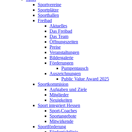
Sportvereine
Sportplätze
Sporthallen
Freibad
Aktuelles
Das Freibad
Das Team
Öffnungszeiten
Preise
Veranstaltungen
Bildergalerie
Förderungen
Pumpentausch
Auszeichnungen
Public Value Award 2025
Sportkommision
Aufgaben und Ziele
Mitglieder
Neuigkeiten
Sport integriert Hessen
Sport-Coaches
Sportangebote
Mitwirkende
Sportförderung
Förderrichtlinie