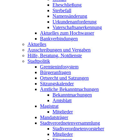
Eheschließung
Sterbefall
Namensänderung
Urkundenanforderung
Vaterschaftsanerkennung
Aktuelles zum Hochwasser
Bankverbindungen
Aktuelles
Ausschreibungen und Vergaben
Hilfe, Beratung, Notdienste
Stadtpolitik
Gremieninfosystem
Bürgeranfragen
Ortsrecht und Satzungen
Sitzungskalender
Amtliche Bekanntmachungen
Bekanntmachungen
Amtsblatt
Magistrat
Mitglieder
Mandatsträger
Stadtverordnetenversammlung
Stadtverordnetenvorsteher
Mitglieder
Sitzungen