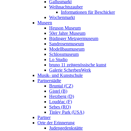
Gallusmarkt
Weihnachtszauber
Informationen für Beschicker
Wochenmarkt
Museen
Heuson Museum
50er Jahre Museum
Büdinger Metzgermuseum
Sandrosenmuseum
Modellbaumuseum
Schlossmuseum
Lo Studio
bruno 11 zeitgenössische kunst
Galerie ScherbenWerk
Musik- und Kunstschule
Partnerstädte
Bruntal (CZ)
Gistel (B)
Herzberg (D)
Loudéac (F)
Sebes (RO)
Tinley Park (USA)
Partner
Orte der Erinnerung
Judengedenkstätte