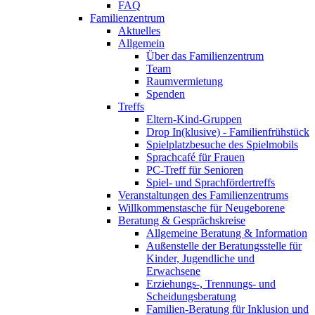
FAQ
Familienzentrum
Aktuelles
Allgemein
Über das Familienzentrum
Team
Raumvermietung
Spenden
Treffs
Eltern-Kind-Gruppen
Drop In(klusive) - Familienfrühstück
Spielplatzbesuche des Spielmobils
Sprachcafé für Frauen
PC-Treff für Senioren
Spiel- und Sprachfördertreffs
Veranstaltungen des Familienzentrums
Willkommenstasche für Neugeborene
Beratung & Gesprächskreise
Allgemeine Beratung & Information
Außenstelle der Beratungsstelle für
Kinder, Jugendliche und
Erwachsene
Erziehungs-, Trennungs- und
Scheidungsberatung
Familien-Beratung für Inklusion und