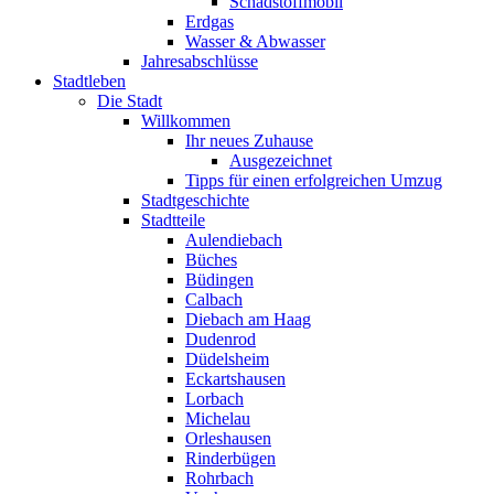
Schadstoffmobil
Erdgas
Wasser & Abwasser
Jahresabschlüsse
Stadtleben
Die Stadt
Willkommen
Ihr neues Zuhause
Ausgezeichnet
Tipps für einen erfolgreichen Umzug
Stadtgeschichte
Stadtteile
Aulendiebach
Büches
Büdingen
Calbach
Diebach am Haag
Dudenrod
Düdelsheim
Eckartshausen
Lorbach
Michelau
Orleshausen
Rinderbügen
Rohrbach