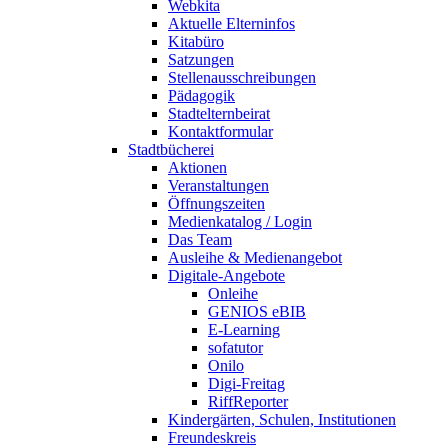
Webkita
Aktuelle Elterninfos
Kitabüro
Satzungen
Stellenausschreibungen
Pädagogik
Stadtelternbeirat
Kontaktformular
Stadtbücherei
Aktionen
Veranstaltungen
Öffnungszeiten
Medienkatalog / Login
Das Team
Ausleihe & Medienangebot
Digitale-Angebote
Onleihe
GENIOS eBIB
E-Learning
sofatutor
Onilo
Digi-Freitag
RiffReporter
Kindergärten, Schulen, Institutionen
Freundeskreis