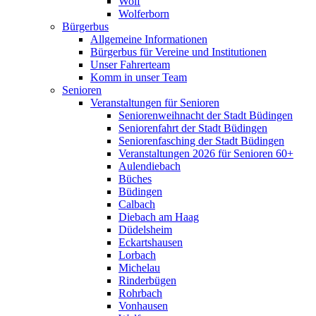
Wolf
Wolferborn
Bürgerbus
Allgemeine Informationen
Bürgerbus für Vereine und Institutionen
Unser Fahrerteam
Komm in unser Team
Senioren
Veranstaltungen für Senioren
Seniorenweihnacht der Stadt Büdingen
Seniorenfahrt der Stadt Büdingen
Seniorenfasching der Stadt Büdingen
Veranstaltungen 2026 für Senioren 60+
Aulendiebach
Büches
Büdingen
Calbach
Diebach am Haag
Düdelsheim
Eckartshausen
Lorbach
Michelau
Rinderbügen
Rohrbach
Vonhausen