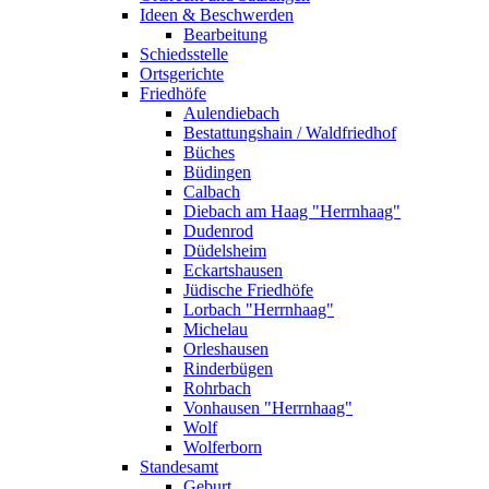
Ideen & Beschwerden
Bearbeitung
Schiedsstelle
Ortsgerichte
Friedhöfe
Aulendiebach
Bestattungshain / Waldfriedhof
Büches
Büdingen
Calbach
Diebach am Haag "Herrnhaag"
Dudenrod
Düdelsheim
Eckartshausen
Jüdische Friedhöfe
Lorbach "Herrnhaag"
Michelau
Orleshausen
Rinderbügen
Rohrbach
Vonhausen "Herrnhaag"
Wolf
Wolferborn
Standesamt
Geburt