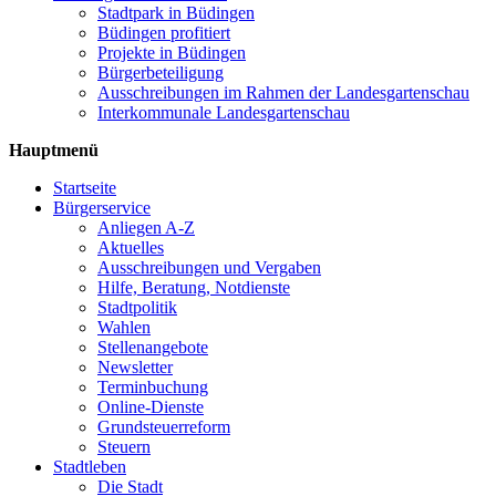
Stadtpark in Büdingen
Büdingen profitiert
Projekte in Büdingen
Bürgerbeteiligung
Ausschreibungen im Rahmen der Landesgartenschau
Interkommunale Landesgartenschau
Hauptmenü
Startseite
Bürgerservice
Anliegen A-Z
Aktuelles
Ausschreibungen und Vergaben
Hilfe, Beratung, Notdienste
Stadtpolitik
Wahlen
Stellenangebote
Newsletter
Terminbuchung
Online-Dienste
Grundsteuerreform
Steuern
Stadtleben
Die Stadt