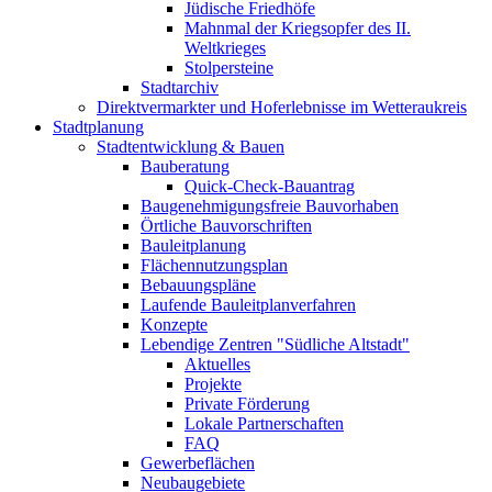
Jüdische Friedhöfe
Mahnmal der Kriegsopfer des II.
Weltkrieges
Stolpersteine
Stadtarchiv
Direktvermarkter und Hoferlebnisse im Wetteraukreis
Stadtplanung
Stadtentwicklung & Bauen
Bauberatung
Quick-Check-Bauantrag
Baugenehmigungsfreie Bauvorhaben
Örtliche Bauvorschriften
Bauleitplanung
Flächennutzungsplan
Bebauungspläne
Laufende Bauleitplanverfahren
Konzepte
Lebendige Zentren "Südliche Altstadt"
Aktuelles
Projekte
Private Förderung
Lokale Partnerschaften
FAQ
Gewerbeflächen
Neubaugebiete