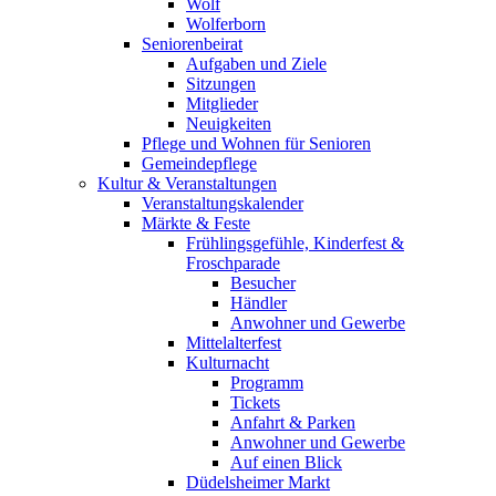
Wolf
Wolferborn
Seniorenbeirat
Aufgaben und Ziele
Sitzungen
Mitglieder
Neuigkeiten
Pflege und Wohnen für Senioren
Gemeindepflege
Kultur & Veranstaltungen
Veranstaltungskalender
Märkte & Feste
Frühlingsgefühle, Kinderfest &
Froschparade
Besucher
Händler
Anwohner und Gewerbe
Mittelalterfest
Kulturnacht
Programm
Tickets
Anfahrt & Parken
Anwohner und Gewerbe
Auf einen Blick
Düdelsheimer Markt