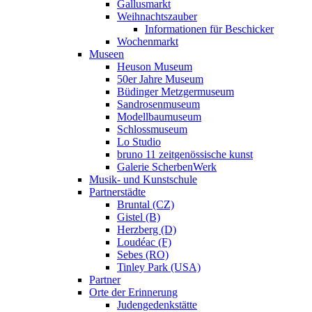
Gallusmarkt
Weihnachtszauber
Informationen für Beschicker
Wochenmarkt
Museen
Heuson Museum
50er Jahre Museum
Büdinger Metzgermuseum
Sandrosenmuseum
Modellbaumuseum
Schlossmuseum
Lo Studio
bruno 11 zeitgenössische kunst
Galerie ScherbenWerk
Musik- und Kunstschule
Partnerstädte
Bruntal (CZ)
Gistel (B)
Herzberg (D)
Loudéac (F)
Sebes (RO)
Tinley Park (USA)
Partner
Orte der Erinnerung
Judengedenkstätte