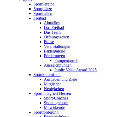
Sportvereine
Sportplätze
Sporthallen
Freibad
Aktuelles
Das Freibad
Das Team
Öffnungszeiten
Preise
Veranstaltungen
Bildergalerie
Förderungen
Pumpentausch
Auszeichnungen
Public Value Award 2025
Sportkommision
Aufgaben und Ziele
Mitglieder
Neuigkeiten
Sport integriert Hessen
Sport-Coaches
Sportangebote
Mitwirkende
Sportförderung
Förderrichtlinie