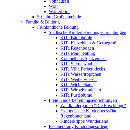
Vonhausen
Wolf
Wolferborn
50 Jahre Großgemeinde
Familie & Bildung
Frühkindliche Bildung
Städtische Kinderbetreuungseinrichtungen
KiTa Bärenhöhle
KiTa Klitzeklein & Gernegroß
KiTa Regenbogen
KiTa Märchenburg
Krabbelhaus Spatzennest
KiTa Sternenzauber
KiTa Villa Farbenklecks
KiTa Wassertröpfchen
KiTa Weiherwiesen
KiTa Wichtelhaus
KiTa Wirbelwindchen
KiTa Pusteblume
Freie Kinderbetreuungseinrichtungen
Waldkindergarten "Die Frischlinge"
Evangelische Kindertagesstätte
Regenbogenland
Kinderkrippe Wunderland
Fachberatung Kindertagespflege