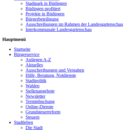
Stadtpark in Büdingen
Büdingen profitiert
Projekte in Büdingen
Bürgerbeteiligung
Ausschreibungen im Rahmen der Landesgartenschau
Interkommunale Landesgartenschau
Hauptmenü
Startseite
Bürgerservice
Anliegen A-Z
Aktuelles
Ausschreibungen und Vergaben
Hilfe, Beratung, Notdienste
Stadtpolitik
Wahlen
Stellenangebote
Newsletter
Terminbuchung
Online-Dienste
Grundsteuerreform
Steuern
Stadtleben
Die Stadt