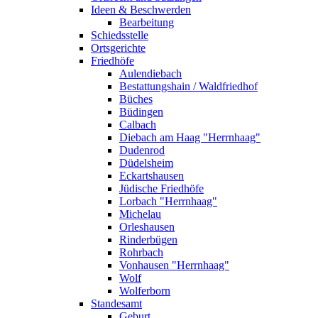
Ideen & Beschwerden
Bearbeitung
Schiedsstelle
Ortsgerichte
Friedhöfe
Aulendiebach
Bestattungshain / Waldfriedhof
Büches
Büdingen
Calbach
Diebach am Haag "Herrnhaag"
Dudenrod
Düdelsheim
Eckartshausen
Jüdische Friedhöfe
Lorbach "Herrnhaag"
Michelau
Orleshausen
Rinderbügen
Rohrbach
Vonhausen "Herrnhaag"
Wolf
Wolferborn
Standesamt
Geburt