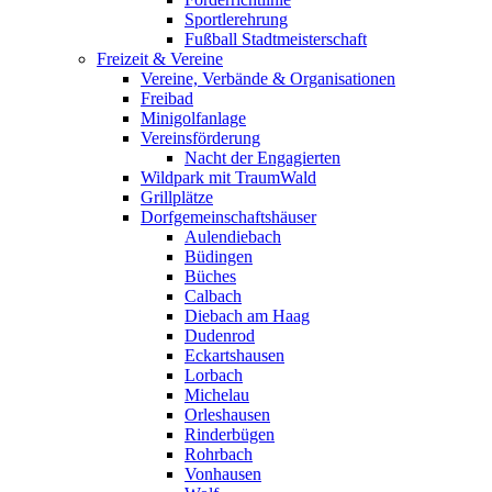
Sportlerehrung
Fußball Stadtmeisterschaft
Freizeit & Vereine
Vereine, Verbände & Organisationen
Freibad
Minigolfanlage
Vereinsförderung
Nacht der Engagierten
Wildpark mit TraumWald
Grillplätze
Dorfgemeinschaftshäuser
Aulendiebach
Büdingen
Büches
Calbach
Diebach am Haag
Dudenrod
Eckartshausen
Lorbach
Michelau
Orleshausen
Rinderbügen
Rohrbach
Vonhausen