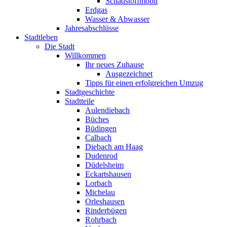
Schadstoffmobil
Erdgas
Wasser & Abwasser
Jahresabschlüsse
Stadtleben
Die Stadt
Willkommen
Ihr neues Zuhause
Ausgezeichnet
Tipps für einen erfolgreichen Umzug
Stadtgeschichte
Stadtteile
Aulendiebach
Büches
Büdingen
Calbach
Diebach am Haag
Dudenrod
Düdelsheim
Eckartshausen
Lorbach
Michelau
Orleshausen
Rinderbügen
Rohrbach