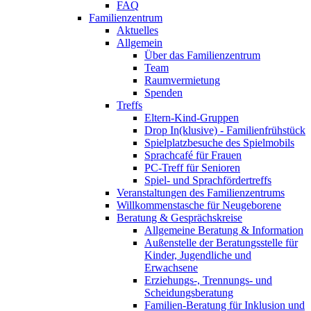
FAQ
Familienzentrum
Aktuelles
Allgemein
Über das Familienzentrum
Team
Raumvermietung
Spenden
Treffs
Eltern-Kind-Gruppen
Drop In(klusive) - Familienfrühstück
Spielplatzbesuche des Spielmobils
Sprachcafé für Frauen
PC-Treff für Senioren
Spiel- und Sprachfördertreffs
Veranstaltungen des Familienzentrums
Willkommenstasche für Neugeborene
Beratung & Gesprächskreise
Allgemeine Beratung & Information
Außenstelle der Beratungsstelle für
Kinder, Jugendliche und
Erwachsene
Erziehungs-, Trennungs- und
Scheidungsberatung
Familien-Beratung für Inklusion und