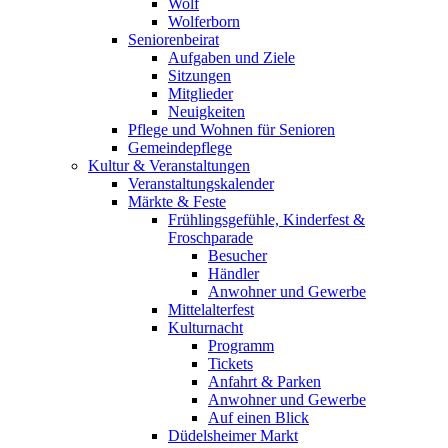
Wolf
Wolferborn
Seniorenbeirat
Aufgaben und Ziele
Sitzungen
Mitglieder
Neuigkeiten
Pflege und Wohnen für Senioren
Gemeindepflege
Kultur & Veranstaltungen
Veranstaltungskalender
Märkte & Feste
Frühlingsgefühle, Kinderfest &
Froschparade
Besucher
Händler
Anwohner und Gewerbe
Mittelalterfest
Kulturnacht
Programm
Tickets
Anfahrt & Parken
Anwohner und Gewerbe
Auf einen Blick
Düdelsheimer Markt