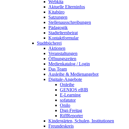
Webkita
Aktuelle Elterninfos
Kitabüro
Satzungen
Stellenausschreibungen
Pädagogik
Stadtelternbeirat
Kontaktformular
Stadtbücherei
Aktionen
Veranstaltungen
Öffnungszeiten
Medienkatalog / Login
Das Team
Ausleihe & Medienangebot
Digitale-Angebote
Onleihe
GENIOS eBIB
E-Learning
sofatutor
Onilo
Digi-Freitag
RiffReporter
Kindergärten, Schulen, Institutionen
Freundeskreis