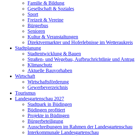
Familie & Bildung
Gesellschaft & Soziales
Sport
Freizeit & Vereine
Bürgerbus
Senioren
Kultur & Veranstaltungen
Direktvermarkter und Hoferlebnisse im Wetteraukreis
Stadtplanung
Stadtentwicklung & Bauen
Straßen- und Wegebau, Aufbruchrichtlinie und Antrag
Klimaschutz
Aktuelle Bauvorhaben
Wirtschaft
Wirtschaftsförderung
Gewerbeverzeichnis
Tourismus
Landesgartenschau 2027
Stadtpark in Büdingen
Büdingen profitiert
Projekte in Büdingen
Bürgerbeteiligung
Ausschreibungen im Rahmen der Landesgartenschau
Interkommunale Landesgartenschau