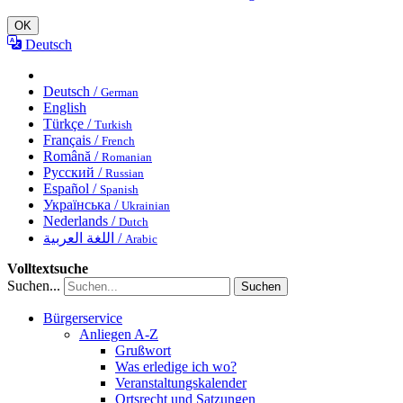
OK
Deutsch
Deutsch /
German
English
Türkçe /
Turkish
Français /
French
Română /
Romanian
Русский /
Russian
Español /
Spanish
Українська /
Ukrainian
Nederlands /
Dutch
اللغة العربية /
Arabic
Volltextsuche
Suchen...
Suchen
Bürgerservice
Anliegen A-Z
Grußwort
Was erledige ich wo?
Veranstaltungskalender
Ortsrecht und Satzungen