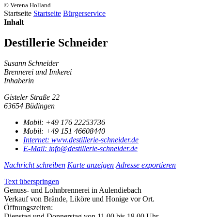
© Verena Holland
Startseite
Startseite
Bürgerservice
Inhalt
Destillerie Schneider
Susann Schneider
Brennerei und Imkerei
Inhaberin
Gisteler Straße 22
63654 Büdingen
Mobil:
+49 176 22253736
Mobil:
+49 151 46608440
Internet:
www.destillerie-schneider.de
E-Mail:
info@destillerie-schneider.de
Nachricht schreiben
Karte anzeigen
Adresse exportieren
Text überspringen
Genuss- und Lohnbrennerei in Aulendiebach
Verkauf von Brände, Liköre und Honige vor Ort.
Öffnungszeiten:
Dienstag und Donnerstag von 11.00 bis 18.00 Uhr