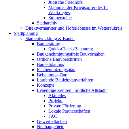
Jüdische Friedhöfe
Mahnmal der Kriegsopfer des II.
Weltkrieges
Stolpersteine
Stadtarchiv
Direktvermarkter und Hoferlebnisse im Wetteraukreis
Stadtplanung
Stadtentwicklung & Bauen
Bauberatung
Quick-Check-Bauantrag
Baugenehmigungsfreie Bauvorhaben
Örtliche Bauvorschriften
Bauleitplanung
Flächennutzungsplan
Bebauungspläne
Laufende Bauleitplanverfahren
Konzepte
Lebendige Zentren "Südliche Altstadt"
Aktuelles
Projekte
Private Förderung
Lokale Partnerschaften
FAQ
Gewerbeflächen
Neubaugebiete