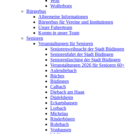
Wolf
Wolferborn
Bürgerbus
Allgemeine Informationen
Bürgerbus für Vereine und Institutionen
Unser Fahrerteam
Komm in unser Team
Senioren
Veranstaltungen für Senioren
Seniorenweihnacht der Stadt Büdingen
Seniorenfahrt der Stadt Büdingen
Seniorenfasching der Stadt Büdingen
Veranstaltungen 2026 für Senioren 60+
Aulendiebach
Büches
Büdingen
Calbach
Diebach am Haag
Düdelsheim
Eckartshausen
Lorbach
Michelau
Rinderbügen
Rohrbach
Vonhausen