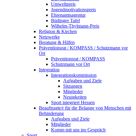
Umweltpreis
Jugendmotivationspreis
Ehrenamtsagentur
Büdinger Tafel
Wilhelm-Thylmann-Preis
Religion & Kirchen
Netzwerke
Beratung & Hilfen
Präventionsrat / KOMPASS / Schutzmann vor
Ort
Präventionsrat / KOMPASS
Schutzmann vor Ort
Integration
Integrationskommission
Aufgaben und Ziele
Sitzungen
Mitglieder
Neuigkeiten
Sport integriert Hessen
Beauftragte/r für die Belange von Menschen mit
Behinderung
Aufgaben und Ziele
Mitglieder
Komm mit uns ins Gespräch
Sport