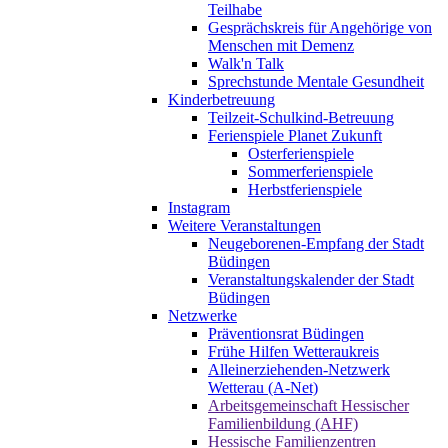
Teilhabe
Gesprächskreis für Angehörige von
Menschen mit Demenz
Walk'n Talk
Sprechstunde Mentale Gesundheit
Kinderbetreuung
Teilzeit-Schulkind-Betreuung
Ferienspiele Planet Zukunft
Osterferienspiele
Sommerferienspiele
Herbstferienspiele
Instagram
Weitere Veranstaltungen
Neugeborenen-Empfang der Stadt
Büdingen
Veranstaltungskalender der Stadt
Büdingen
Netzwerke
Präventionsrat Büdingen
Frühe Hilfen Wetteraukreis
Alleinerziehenden-Netzwerk
Wetterau (A-Net)
Arbeitsgemeinschaft Hessischer
Familienbildung (AHF)
Hessische Familienzentren