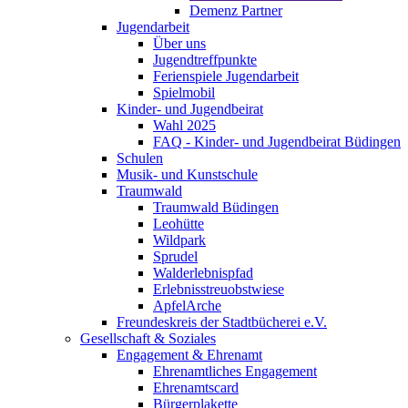
Demenz Partner
Jugendarbeit
Über uns
Jugendtreffpunkte
Ferienspiele Jugendarbeit
Spielmobil
Kinder- und Jugendbeirat
Wahl 2025
FAQ - Kinder- und Jugendbeirat Büdingen
Schulen
Musik- und Kunstschule
Traumwald
Traumwald Büdingen
Leohütte
Wildpark
Sprudel
Walderlebnispfad
Erlebnisstreuobstwiese
ApfelArche
Freundeskreis der Stadtbücherei e.V.
Gesellschaft & Soziales
Engagement & Ehrenamt
Ehrenamtliches Engagement
Ehrenamtscard
Bürgerplakette