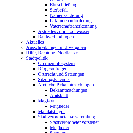
Eheschließung
Sterbefall
Namensänderung
Urkundenanforderung
Vaterschaftsanerkennung
Aktuelles zum Hochwasser
Bankverbindungen
Aktuelles
Ausschreibungen und Vergaben
Hilfe, Beratung, Notdienste
Stadtpolitik
Gremieninfosystem
Bürgeranfragen
Ortsrecht und Satzungen
Sitzungskalender
Amtliche Bekanntmachungen
Bekanntmachungen
Amtsblatt
Magistrat
Mitglieder
Mandatsträger
Stadtverordnetenversammlung
Stadtverordnetenvorsteher
Mitglieder
Sitzungen