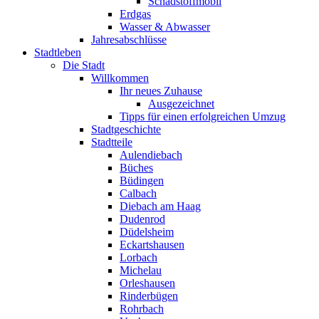
Schadstoffmobil
Erdgas
Wasser & Abwasser
Jahresabschlüsse
Stadtleben
Die Stadt
Willkommen
Ihr neues Zuhause
Ausgezeichnet
Tipps für einen erfolgreichen Umzug
Stadtgeschichte
Stadtteile
Aulendiebach
Büches
Büdingen
Calbach
Diebach am Haag
Dudenrod
Düdelsheim
Eckartshausen
Lorbach
Michelau
Orleshausen
Rinderbügen
Rohrbach