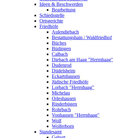
Ideen & Beschwerden
Bearbeitung
Schiedsstelle
Ortsgerichte
Friedhöfe
Aulendiebach
Bestattungshain / Waldfriedhof
Büches
Büdingen
Calbach
Diebach am Haag "Herrnhaag"
Dudenrod
Düdelsheim
Eckartshausen
Jüdische Friedhöfe
Lorbach "Herrnhaag"
Michelau
Orleshausen
Rinderbügen
Rohrbach
Vonhausen "Herrnhaag"
Wolf
Wolferborn
Standesamt
Geburt