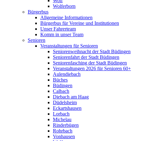
Wolf
Wolferborn
Bürgerbus
Allgemeine Informationen
Bürgerbus für Vereine und Institutionen
Unser Fahrerteam
Komm in unser Team
Senioren
Veranstaltungen für Senioren
Seniorenweihnacht der Stadt Büdingen
Seniorenfahrt der Stadt Büdingen
Seniorenfasching der Stadt Büdingen
Veranstaltungen 2026 für Senioren 60+
Aulendiebach
Büches
Büdingen
Calbach
Diebach am Haag
Düdelsheim
Eckartshausen
Lorbach
Michelau
Rinderbügen
Rohrbach
Vonhausen