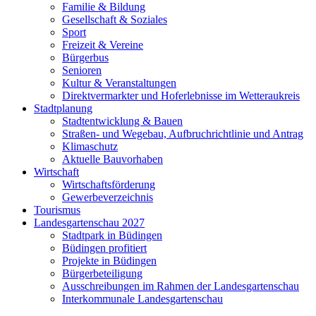
Familie & Bildung
Gesellschaft & Soziales
Sport
Freizeit & Vereine
Bürgerbus
Senioren
Kultur & Veranstaltungen
Direktvermarkter und Hoferlebnisse im Wetteraukreis
Stadtplanung
Stadtentwicklung & Bauen
Straßen- und Wegebau, Aufbruchrichtlinie und Antrag
Klimaschutz
Aktuelle Bauvorhaben
Wirtschaft
Wirtschaftsförderung
Gewerbeverzeichnis
Tourismus
Landesgartenschau 2027
Stadtpark in Büdingen
Büdingen profitiert
Projekte in Büdingen
Bürgerbeteiligung
Ausschreibungen im Rahmen der Landesgartenschau
Interkommunale Landesgartenschau