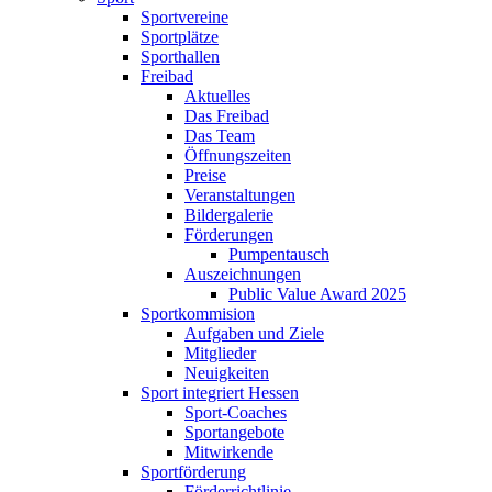
Sportvereine
Sportplätze
Sporthallen
Freibad
Aktuelles
Das Freibad
Das Team
Öffnungszeiten
Preise
Veranstaltungen
Bildergalerie
Förderungen
Pumpentausch
Auszeichnungen
Public Value Award 2025
Sportkommision
Aufgaben und Ziele
Mitglieder
Neuigkeiten
Sport integriert Hessen
Sport-Coaches
Sportangebote
Mitwirkende
Sportförderung
Förderrichtlinie