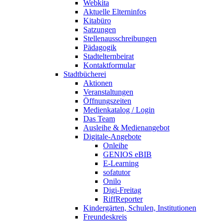
Webkita
Aktuelle Elterninfos
Kitabüro
Satzungen
Stellenausschreibungen
Pädagogik
Stadtelternbeirat
Kontaktformular
Stadtbücherei
Aktionen
Veranstaltungen
Öffnungszeiten
Medienkatalog / Login
Das Team
Ausleihe & Medienangebot
Digitale-Angebote
Onleihe
GENIOS eBIB
E-Learning
sofatutor
Onilo
Digi-Freitag
RiffReporter
Kindergärten, Schulen, Institutionen
Freundeskreis