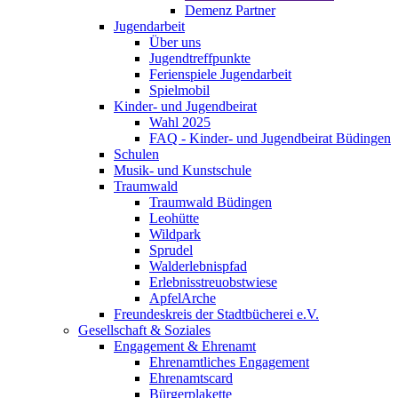
Demenz Partner
Jugendarbeit
Über uns
Jugendtreffpunkte
Ferienspiele Jugendarbeit
Spielmobil
Kinder- und Jugendbeirat
Wahl 2025
FAQ - Kinder- und Jugendbeirat Büdingen
Schulen
Musik- und Kunstschule
Traumwald
Traumwald Büdingen
Leohütte
Wildpark
Sprudel
Walderlebnispfad
Erlebnisstreuobstwiese
ApfelArche
Freundeskreis der Stadtbücherei e.V.
Gesellschaft & Soziales
Engagement & Ehrenamt
Ehrenamtliches Engagement
Ehrenamtscard
Bürgerplakette