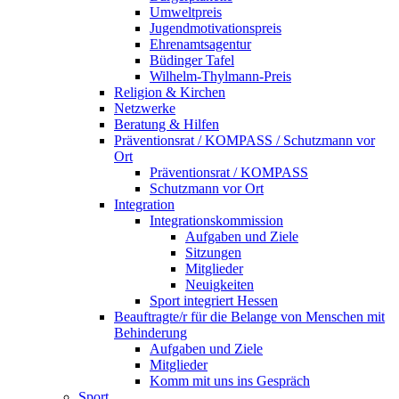
Umweltpreis
Jugendmotivationspreis
Ehrenamtsagentur
Büdinger Tafel
Wilhelm-Thylmann-Preis
Religion & Kirchen
Netzwerke
Beratung & Hilfen
Präventionsrat / KOMPASS / Schutzmann vor
Ort
Präventionsrat / KOMPASS
Schutzmann vor Ort
Integration
Integrationskommission
Aufgaben und Ziele
Sitzungen
Mitglieder
Neuigkeiten
Sport integriert Hessen
Beauftragte/r für die Belange von Menschen mit
Behinderung
Aufgaben und Ziele
Mitglieder
Komm mit uns ins Gespräch
Sport