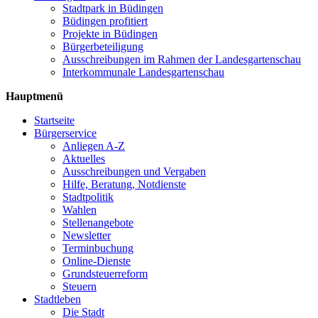
Stadtpark in Büdingen
Büdingen profitiert
Projekte in Büdingen
Bürgerbeteiligung
Ausschreibungen im Rahmen der Landesgartenschau
Interkommunale Landesgartenschau
Hauptmenü
Startseite
Bürgerservice
Anliegen A-Z
Aktuelles
Ausschreibungen und Vergaben
Hilfe, Beratung, Notdienste
Stadtpolitik
Wahlen
Stellenangebote
Newsletter
Terminbuchung
Online-Dienste
Grundsteuerreform
Steuern
Stadtleben
Die Stadt