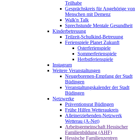
Teilhabe
Gesprächskreis für Angehörige von
Menschen mit Demenz
Walk'n Talk
Sprechstunde Mentale Gesundheit
Kinderbetreuung
Teilzeit-Schulkind-Betreuung
Ferienspiele Planet Zukunft
Osterferienspiele
Sommerferienspiele
Herbstferienspiele
Instagram
Weitere Veranstaltungen
Neugeborenen-Empfang der Stadt
Büdingen
Veranstaltungskalender der Stadt
Büdingen
Netzwerke
Präventionsrat Büdingen
Frühe Hilfen Wetteraukreis
Alleinerziehenden-Netzwerk
Wetterau (A-Net)
Arbeitsgemeinschaft Hessischer
Familienbildung (AHF)
Hessische Familienzentren