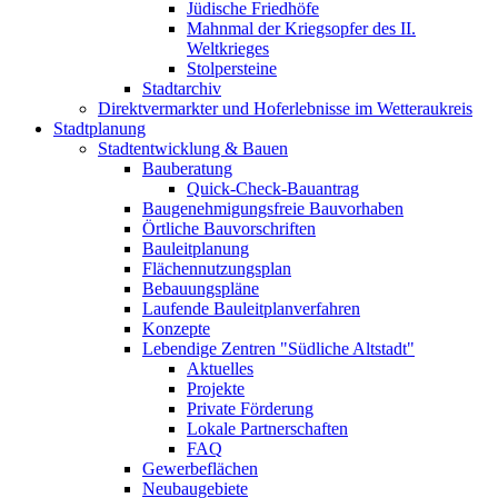
Jüdische Friedhöfe
Mahnmal der Kriegsopfer des II.
Weltkrieges
Stolpersteine
Stadtarchiv
Direktvermarkter und Hoferlebnisse im Wetteraukreis
Stadtplanung
Stadtentwicklung & Bauen
Bauberatung
Quick-Check-Bauantrag
Baugenehmigungsfreie Bauvorhaben
Örtliche Bauvorschriften
Bauleitplanung
Flächennutzungsplan
Bebauungspläne
Laufende Bauleitplanverfahren
Konzepte
Lebendige Zentren "Südliche Altstadt"
Aktuelles
Projekte
Private Förderung
Lokale Partnerschaften
FAQ
Gewerbeflächen
Neubaugebiete