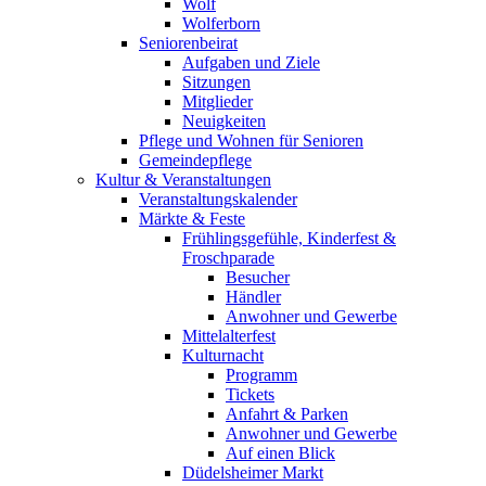
Wolf
Wolferborn
Seniorenbeirat
Aufgaben und Ziele
Sitzungen
Mitglieder
Neuigkeiten
Pflege und Wohnen für Senioren
Gemeindepflege
Kultur & Veranstaltungen
Veranstaltungskalender
Märkte & Feste
Frühlingsgefühle, Kinderfest &
Froschparade
Besucher
Händler
Anwohner und Gewerbe
Mittelalterfest
Kulturnacht
Programm
Tickets
Anfahrt & Parken
Anwohner und Gewerbe
Auf einen Blick
Düdelsheimer Markt