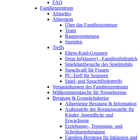
FAQ
Familienzentrum
Aktuelles
Allgemein
Über das Familienzentrum
Team
Raumvermietung
Spenden
Treffs
Eltern-Kind-Gruppen
Drop In(klusive) - Familienfrühstück
Spielplatzbesuche des Spielmobils
Sprachcafé für Frauen
PC-Treff für Senioren
Spiel- und Sprachfördertreffs
Veranstaltungen des Familienzentrums
Willkommenstasche für Neugeborene
Beratung & Gesprächskreise
Allgemeine Beratung & Information
Außenstelle der Beratungsstelle für
Kinder, Jugendliche und
Erwachsene
Erziehungs-, Trennungs- und
Scheidungsberatung
Familien-Beratung für Inklusion und