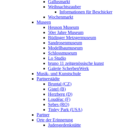
Gallusmarkt
Weihnachtszauber
Informationen für Beschicker
Wochenmarkt
Museen
Heuson Museum
50er Jahre Museum
Büdinger Metzgermuseum
Sandrosenmuseum
Modellbaumuseum
Schlossmuseum
Lo Studio
bruno 11 zeitgenössische kunst
Galerie ScherbenWerk
Musik- und Kunstschule
Partnerstädte
Bruntal (CZ)
Gistel (B)
Herzberg (D)
Loudéac (F)
Sebes (RO)
Tinley Park (USA)
Partner
Orte der Erinnerung
Judengedenkstätte