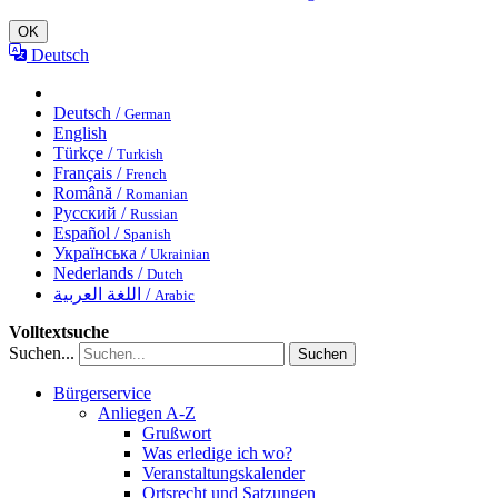
OK
Deutsch
Deutsch /
German
English
Türkçe /
Turkish
Français /
French
Română /
Romanian
Русский /
Russian
Español /
Spanish
Українська /
Ukrainian
Nederlands /
Dutch
اللغة العربية /
Arabic
Volltextsuche
Suchen...
Suchen
Bürgerservice
Anliegen A-Z
Grußwort
Was erledige ich wo?
Veranstaltungskalender
Ortsrecht und Satzungen