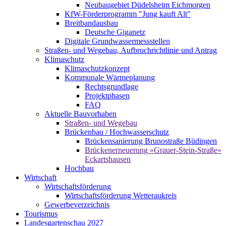
Neubaugebiet Düdelsheim Eichmorgen
KfW-Förderprogramm "Jung kauft Alt"
Breitbandausbau
Deutsche Giganetz
Digitale Grundwassermessstellen
Straßen- und Wegebau, Aufbruchrichtlinie und Antrag
Klimaschutz
Klimaschutzkonzept
Kommunale Wärmeplanung
Rechtsgrundlage
Projektphasen
FAQ
Aktuelle Bauvorhaben
Straßen- und Wegebau
Brückenbau / Hochwasserschutz
Brückensanierung Brunostraße Büdingen
Brückenerneuerung »Grauer-Stein-Straße«
Eckartshausen
Hochbau
Wirtschaft
Wirtschaftsförderung
Wirtschaftsförderung Wetteraukreis
Gewerbeverzeichnis
Tourismus
Landesgartenschau 2027