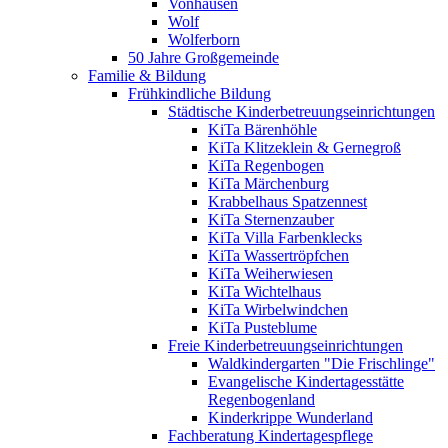
Vonhausen
Wolf
Wolferborn
50 Jahre Großgemeinde
Familie & Bildung
Frühkindliche Bildung
Städtische Kinderbetreuungseinrichtungen
KiTa Bärenhöhle
KiTa Klitzeklein & Gernegroß
KiTa Regenbogen
KiTa Märchenburg
Krabbelhaus Spatzennest
KiTa Sternenzauber
KiTa Villa Farbenklecks
KiTa Wassertröpfchen
KiTa Weiherwiesen
KiTa Wichtelhaus
KiTa Wirbelwindchen
KiTa Pusteblume
Freie Kinderbetreuungseinrichtungen
Waldkindergarten "Die Frischlinge"
Evangelische Kindertagesstätte
Regenbogenland
Kinderkrippe Wunderland
Fachberatung Kindertagespflege