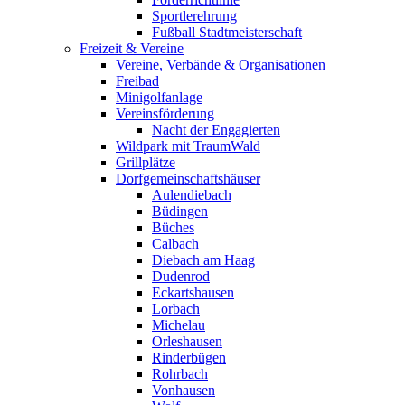
Sportlerehrung
Fußball Stadtmeisterschaft
Freizeit & Vereine
Vereine, Verbände & Organisationen
Freibad
Minigolfanlage
Vereinsförderung
Nacht der Engagierten
Wildpark mit TraumWald
Grillplätze
Dorfgemeinschaftshäuser
Aulendiebach
Büdingen
Büches
Calbach
Diebach am Haag
Dudenrod
Eckartshausen
Lorbach
Michelau
Orleshausen
Rinderbügen
Rohrbach
Vonhausen