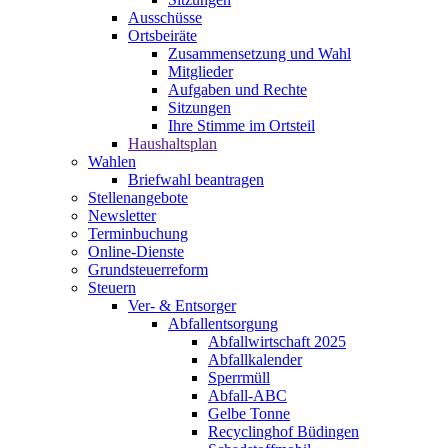
Ausschüsse
Ortsbeiräte
Zusammensetzung und Wahl
Mitglieder
Aufgaben und Rechte
Sitzungen
Ihre Stimme im Ortsteil
Haushaltsplan
Wahlen
Briefwahl beantragen
Stellenangebote
Newsletter
Terminbuchung
Online-Dienste
Grundsteuerreform
Steuern
Ver- & Entsorger
Abfallentsorgung
Abfallwirtschaft 2025
Abfallkalender
Sperrmüll
Abfall-ABC
Gelbe Tonne
Recyclinghof Büdingen