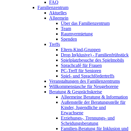
FAQ
Familienzentrum
Aktuelles
Allgemein
Über das Familienzentrum
Team
Raumvermietung
Spenden
Treffs
Eltern-Kind-Gruppen
Drop In(klusive) - Familienfrühstück
Spielplatzbesuche des Spielmobils
Sprachcafé für Frauen
PC-Treff für Senioren
Spiel- und Sprachfördertreffs
Veranstaltungen des Familienzentrums
Willkommenstasche für Neugeborene
Beratung & Gesprächskreise
Allgemeine Beratung & Information
Außenstelle der Beratungsstelle für
Kinder, Jugendliche und
Erwachsene
Erziehungs-, Trennungs- und
Scheidungsberatung
Familien-Beratung für Inklusion und