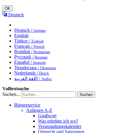
OK
Deutsch
Deutsch /
German
English
Türkçe /
Turkish
Français /
French
Română /
Romanian
Русский /
Russian
Español /
Spanish
Українська /
Ukrainian
Nederlands /
Dutch
اللغة العربية /
Arabic
Volltextsuche
Suchen...
Suchen
Bürgerservice
Anliegen A-Z
Grußwort
Was erledige ich wo?
Veranstaltungskalender
Ortsrecht und Satzungen