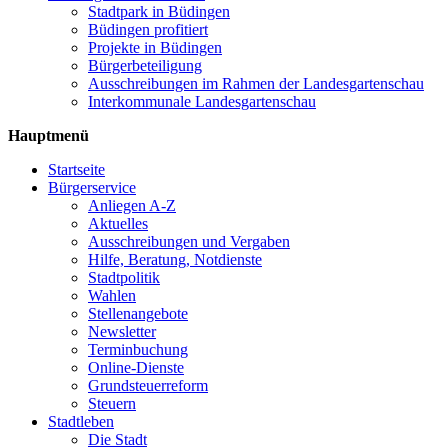
Stadtpark in Büdingen
Büdingen profitiert
Projekte in Büdingen
Bürgerbeteiligung
Ausschreibungen im Rahmen der Landesgartenschau
Interkommunale Landesgartenschau
Hauptmenü
Startseite
Bürgerservice
Anliegen A-Z
Aktuelles
Ausschreibungen und Vergaben
Hilfe, Beratung, Notdienste
Stadtpolitik
Wahlen
Stellenangebote
Newsletter
Terminbuchung
Online-Dienste
Grundsteuerreform
Steuern
Stadtleben
Die Stadt