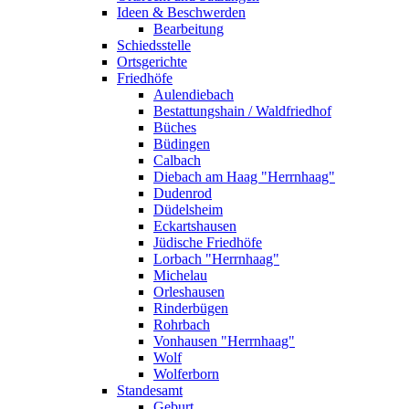
Ideen & Beschwerden
Bearbeitung
Schiedsstelle
Ortsgerichte
Friedhöfe
Aulendiebach
Bestattungshain / Waldfriedhof
Büches
Büdingen
Calbach
Diebach am Haag "Herrnhaag"
Dudenrod
Düdelsheim
Eckartshausen
Jüdische Friedhöfe
Lorbach "Herrnhaag"
Michelau
Orleshausen
Rinderbügen
Rohrbach
Vonhausen "Herrnhaag"
Wolf
Wolferborn
Standesamt
Geburt