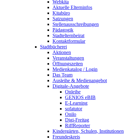
Webkita
Aktuelle Elterninfos
Kitabüro
Satzungen
Stellenausschreibungen
Pädagogik
Stadtelternbeirat
Kontaktformular
Stadtbücherei
Aktionen
Veranstaltungen
Öffnungszeiten
Medienkatalog / Login
Das Team
Ausleihe & Medienangebot
Digitale-Angebote
Onleihe
GENIOS eBIB
E-Learning
sofatutor
Onilo
Digi-Freitag
RiffReporter
Kindergärten, Schulen, Institutionen
Freundeskreis