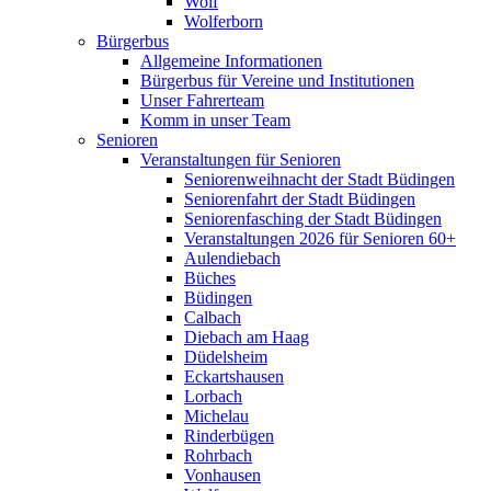
Wolf
Wolferborn
Bürgerbus
Allgemeine Informationen
Bürgerbus für Vereine und Institutionen
Unser Fahrerteam
Komm in unser Team
Senioren
Veranstaltungen für Senioren
Seniorenweihnacht der Stadt Büdingen
Seniorenfahrt der Stadt Büdingen
Seniorenfasching der Stadt Büdingen
Veranstaltungen 2026 für Senioren 60+
Aulendiebach
Büches
Büdingen
Calbach
Diebach am Haag
Düdelsheim
Eckartshausen
Lorbach
Michelau
Rinderbügen
Rohrbach
Vonhausen