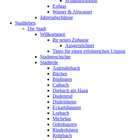
Schadstoffmobil
Erdgas
Wasser & Abwasser
Jahresabschlüsse
Stadtleben
Die Stadt
Willkommen
Ihr neues Zuhause
Ausgezeichnet
Tipps für einen erfolgreichen Umzug
Stadtgeschichte
Stadtteile
Aulendiebach
Büches
Büdingen
Calbach
Diebach am Haag
Dudenrod
Düdelsheim
Eckartshausen
Lorbach
Michelau
Orleshausen
Rinderbügen
Rohrbach