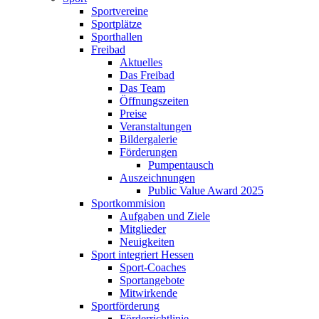
Sportvereine
Sportplätze
Sporthallen
Freibad
Aktuelles
Das Freibad
Das Team
Öffnungszeiten
Preise
Veranstaltungen
Bildergalerie
Förderungen
Pumpentausch
Auszeichnungen
Public Value Award 2025
Sportkommision
Aufgaben und Ziele
Mitglieder
Neuigkeiten
Sport integriert Hessen
Sport-Coaches
Sportangebote
Mitwirkende
Sportförderung
Förderrichtlinie