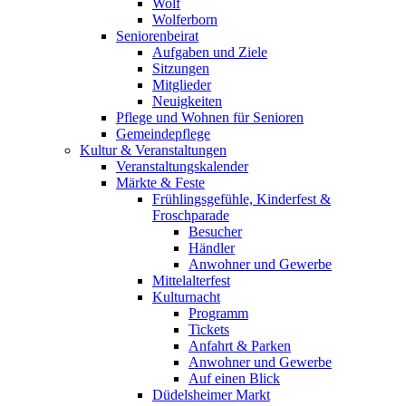
Wolf
Wolferborn
Seniorenbeirat
Aufgaben und Ziele
Sitzungen
Mitglieder
Neuigkeiten
Pflege und Wohnen für Senioren
Gemeindepflege
Kultur & Veranstaltungen
Veranstaltungskalender
Märkte & Feste
Frühlingsgefühle, Kinderfest &
Froschparade
Besucher
Händler
Anwohner und Gewerbe
Mittelalterfest
Kulturnacht
Programm
Tickets
Anfahrt & Parken
Anwohner und Gewerbe
Auf einen Blick
Düdelsheimer Markt