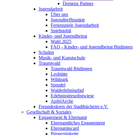
Demenz Partner
Jugendarbeit
Über uns
Jugendtreffpunkte
Ferienspiele Jugendarbeit
Spielmobil
Kinder- und Jugendbeirat
Wahl 2025
FAQ - Kinder- und Jugendbeirat Büdingen
Schulen
Musik- und Kunstschule
Traumwald
Traumwald Büdingen
Leohütte
Wildpark
Sprudel
Walderlebnispfad
Erlebnisstreuobstwiese
ApfelArche
Freundeskreis der Stadtbücherei e.V.
Gesellschaft & Soziales
Engagement & Ehrenamt
Ehrenamtliches Engagement
Ehrenamtscard
Bürgerplakette