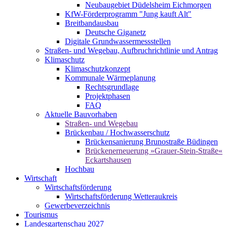
Neubaugebiet Düdelsheim Eichmorgen
KfW-Förderprogramm "Jung kauft Alt"
Breitbandausbau
Deutsche Giganetz
Digitale Grundwassermessstellen
Straßen- und Wegebau, Aufbruchrichtlinie und Antrag
Klimaschutz
Klimaschutzkonzept
Kommunale Wärmeplanung
Rechtsgrundlage
Projektphasen
FAQ
Aktuelle Bauvorhaben
Straßen- und Wegebau
Brückenbau / Hochwasserschutz
Brückensanierung Brunostraße Büdingen
Brückenerneuerung »Grauer-Stein-Straße«
Eckartshausen
Hochbau
Wirtschaft
Wirtschaftsförderung
Wirtschaftsförderung Wetteraukreis
Gewerbeverzeichnis
Tourismus
Landesgartenschau 2027