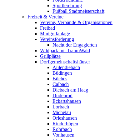
Sportlerehrung
Fußball Stadtmeisterschaft
Freizeit & Vereine
Vereine, Verbände & Organisationen
Freibad
Minigolfanlage
Vereinsförderung
Nacht der Engagierten
Wildpark mit TraumWald
Grillplätze
Dorfgemeinschaftshäuser
Aulendiebach
Büdingen
Büches
Calbach
Diebach am Haag
Dudenrod
Eckartshausen
Lorbach
Michelau
Orleshausen
Rinderbügen
Rohrbach
Vonhausen