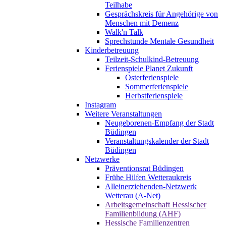
Teilhabe
Gesprächskreis für Angehörige von
Menschen mit Demenz
Walk'n Talk
Sprechstunde Mentale Gesundheit
Kinderbetreuung
Teilzeit-Schulkind-Betreuung
Ferienspiele Planet Zukunft
Osterferienspiele
Sommerferienspiele
Herbstferienspiele
Instagram
Weitere Veranstaltungen
Neugeborenen-Empfang der Stadt
Büdingen
Veranstaltungskalender der Stadt
Büdingen
Netzwerke
Präventionsrat Büdingen
Frühe Hilfen Wetteraukreis
Alleinerziehenden-Netzwerk
Wetterau (A-Net)
Arbeitsgemeinschaft Hessischer
Familienbildung (AHF)
Hessische Familienzentren