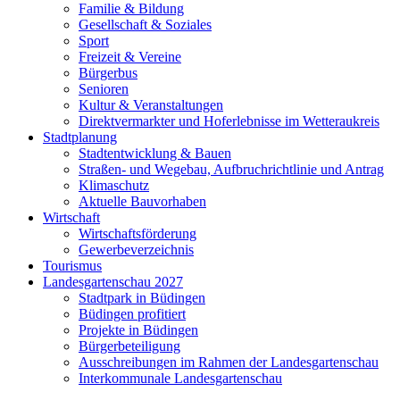
Familie & Bildung
Gesellschaft & Soziales
Sport
Freizeit & Vereine
Bürgerbus
Senioren
Kultur & Veranstaltungen
Direktvermarkter und Hoferlebnisse im Wetteraukreis
Stadtplanung
Stadtentwicklung & Bauen
Straßen- und Wegebau, Aufbruchrichtlinie und Antrag
Klimaschutz
Aktuelle Bauvorhaben
Wirtschaft
Wirtschaftsförderung
Gewerbeverzeichnis
Tourismus
Landesgartenschau 2027
Stadtpark in Büdingen
Büdingen profitiert
Projekte in Büdingen
Bürgerbeteiligung
Ausschreibungen im Rahmen der Landesgartenschau
Interkommunale Landesgartenschau