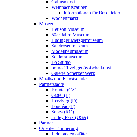
Gallusmarkt
Weihnachtszauber
Informationen für Beschicker
Wochenmarkt
Museen
Heuson Museum
50er Jahre Museum
Büdinger Metzgermuseum
Sandrosenmuseum
Modellbaumuseum
Schlossmuseum
Lo Studio
bruno 11 zeitgenössische kunst
Galerie ScherbenWerk
Musik- und Kunstschule
Partnerstädte
Bruntal (CZ)
Gistel (B)
Herzberg (D)
Loudéac (F)
Sebes (RO)
Tinley Park (USA)
Partner
Orte der Erinnerung
Judengedenkstätte