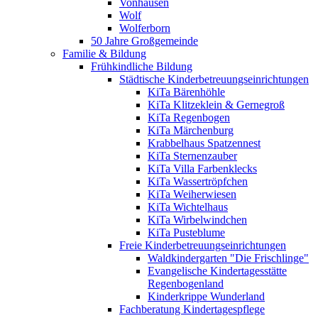
Vonhausen
Wolf
Wolferborn
50 Jahre Großgemeinde
Familie & Bildung
Frühkindliche Bildung
Städtische Kinderbetreuungseinrichtungen
KiTa Bärenhöhle
KiTa Klitzeklein & Gernegroß
KiTa Regenbogen
KiTa Märchenburg
Krabbelhaus Spatzennest
KiTa Sternenzauber
KiTa Villa Farbenklecks
KiTa Wassertröpfchen
KiTa Weiherwiesen
KiTa Wichtelhaus
KiTa Wirbelwindchen
KiTa Pusteblume
Freie Kinderbetreuungseinrichtungen
Waldkindergarten "Die Frischlinge"
Evangelische Kindertagesstätte
Regenbogenland
Kinderkrippe Wunderland
Fachberatung Kindertagespflege