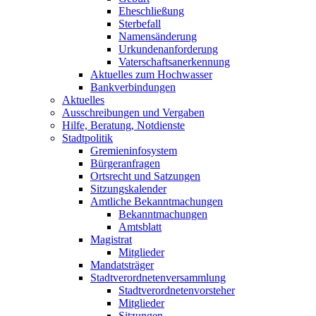
Eheschließung
Sterbefall
Namensänderung
Urkundenanforderung
Vaterschaftsanerkennung
Aktuelles zum Hochwasser
Bankverbindungen
Aktuelles
Ausschreibungen und Vergaben
Hilfe, Beratung, Notdienste
Stadtpolitik
Gremieninfosystem
Bürgeranfragen
Ortsrecht und Satzungen
Sitzungskalender
Amtliche Bekanntmachungen
Bekanntmachungen
Amtsblatt
Magistrat
Mitglieder
Mandatsträger
Stadtverordnetenversammlung
Stadtverordnetenvorsteher
Mitglieder
Sitzungen