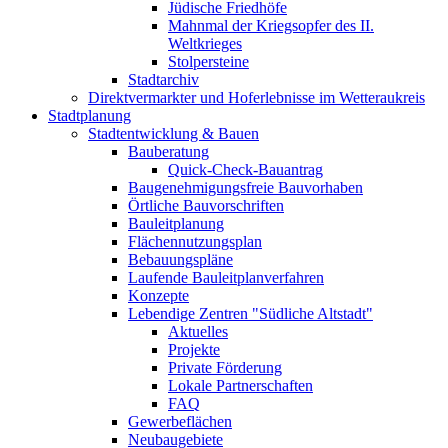
Jüdische Friedhöfe
Mahnmal der Kriegsopfer des II.
Weltkrieges
Stolpersteine
Stadtarchiv
Direktvermarkter und Hoferlebnisse im Wetteraukreis
Stadtplanung
Stadtentwicklung & Bauen
Bauberatung
Quick-Check-Bauantrag
Baugenehmigungsfreie Bauvorhaben
Örtliche Bauvorschriften
Bauleitplanung
Flächennutzungsplan
Bebauungspläne
Laufende Bauleitplanverfahren
Konzepte
Lebendige Zentren "Südliche Altstadt"
Aktuelles
Projekte
Private Förderung
Lokale Partnerschaften
FAQ
Gewerbeflächen
Neubaugebiete