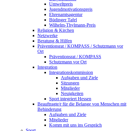
Umweltpreis
Jugendmotivationspreis
Ehrenamtsagentur
Büdinger Tafel
Wilhelm-Thylmann-Preis
Religion & Kirchen
Netzwerke
Beratung & Hilfen
Präventionsrat / KOMPASS / Schutzmann vor
Ort
Präventionsrat / KOMPASS
Schutzmann vor Ort
Integration
Integrationskommission
Aufgaben und Ziele
Sitzungen
Mitglieder
Neuigkeiten
Sport integriert Hessen
Beauftragte/r für die Belange von Menschen mit
Behinderung
Aufgaben und Ziele
Mitglieder
Komm mit uns ins Gespräch
Sport