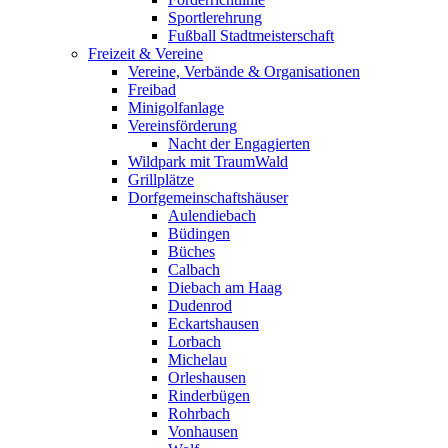
Sportlerehrung
Fußball Stadtmeisterschaft
Freizeit & Vereine
Vereine, Verbände & Organisationen
Freibad
Minigolfanlage
Vereinsförderung
Nacht der Engagierten
Wildpark mit TraumWald
Grillplätze
Dorfgemeinschaftshäuser
Aulendiebach
Büdingen
Büches
Calbach
Diebach am Haag
Dudenrod
Eckartshausen
Lorbach
Michelau
Orleshausen
Rinderbügen
Rohrbach
Vonhausen