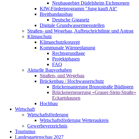
Neubaugebiet Düdelsheim Eichmorgen
KfW-Förderprogramm "Jung kauft Alt"
Breitbandausbau
Deutsche Giganetz
Digitale Grundwassermessstellen
Straßen- und Wegebau, Aufbruchrichtlinie und Antrag
Klimaschutz
Klimaschutzkonzept
Kommunale Wärmeplanung
Rechtsgrundlage
Projektphasen
FAQ
Aktuelle Bauvorhaben
Straßen- und Wegebau
Brückenbau / Hochwasserschutz
Brückensanierung Brunostraße Büdingen
Brückenerneuerung »Grauer-Stein-Straße«
Eckartshausen
Hochbau
Wirtschaft
Wirtschaftsförderung
Wirtschaftsförderung Wetteraukreis
Gewerbeverzeichnis
Tourismus
Landesgartenschau 2027