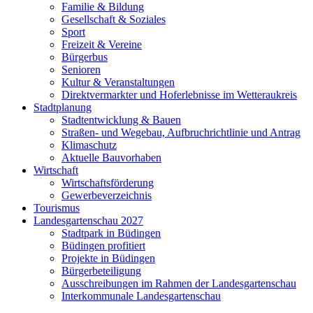
Familie & Bildung
Gesellschaft & Soziales
Sport
Freizeit & Vereine
Bürgerbus
Senioren
Kultur & Veranstaltungen
Direktvermarkter und Hoferlebnisse im Wetteraukreis
Stadtplanung
Stadtentwicklung & Bauen
Straßen- und Wegebau, Aufbruchrichtlinie und Antrag
Klimaschutz
Aktuelle Bauvorhaben
Wirtschaft
Wirtschaftsförderung
Gewerbeverzeichnis
Tourismus
Landesgartenschau 2027
Stadtpark in Büdingen
Büdingen profitiert
Projekte in Büdingen
Bürgerbeteiligung
Ausschreibungen im Rahmen der Landesgartenschau
Interkommunale Landesgartenschau