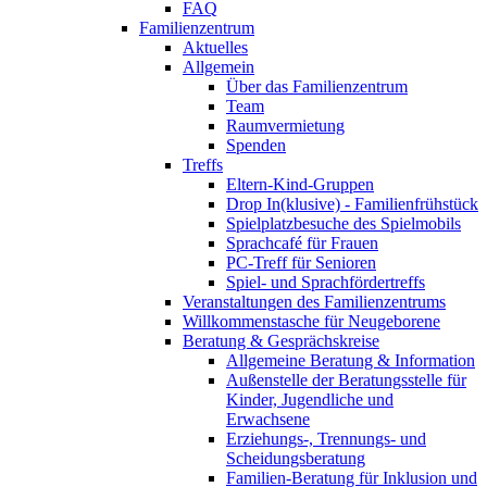
FAQ
Familienzentrum
Aktuelles
Allgemein
Über das Familienzentrum
Team
Raumvermietung
Spenden
Treffs
Eltern-Kind-Gruppen
Drop In(klusive) - Familienfrühstück
Spielplatzbesuche des Spielmobils
Sprachcafé für Frauen
PC-Treff für Senioren
Spiel- und Sprachfördertreffs
Veranstaltungen des Familienzentrums
Willkommenstasche für Neugeborene
Beratung & Gesprächskreise
Allgemeine Beratung & Information
Außenstelle der Beratungsstelle für
Kinder, Jugendliche und
Erwachsene
Erziehungs-, Trennungs- und
Scheidungsberatung
Familien-Beratung für Inklusion und