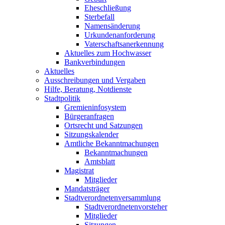
Eheschließung
Sterbefall
Namensänderung
Urkundenanforderung
Vaterschaftsanerkennung
Aktuelles zum Hochwasser
Bankverbindungen
Aktuelles
Ausschreibungen und Vergaben
Hilfe, Beratung, Notdienste
Stadtpolitik
Gremieninfosystem
Bürgeranfragen
Ortsrecht und Satzungen
Sitzungskalender
Amtliche Bekanntmachungen
Bekanntmachungen
Amtsblatt
Magistrat
Mitglieder
Mandatsträger
Stadtverordnetenversammlung
Stadtverordnetenvorsteher
Mitglieder
Sitzungen