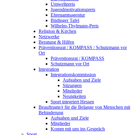
Umweltpreis
Jugendmotivationspreis
Ehrenamtsagentur
Büdinger Tafel
Wilhelm-Thylmann-Preis
Religion & Kirchen
Netzwerke
Beratung & Hilfen
Präventionsrat / KOMPASS / Schutzmann vor
Ort
Präventionsrat / KOMPASS
Schutzmann vor Ort
Integration
Integrationskommission
Aufgaben und Ziele
Sitzungen
Mitglieder
Neuigkeiten
Sport integriert Hessen
Beauftragte/r für die Belange von Menschen mit
Behinderung
Aufgaben und Ziele
Mitglieder
Komm mit uns ins Gespräch
Sport