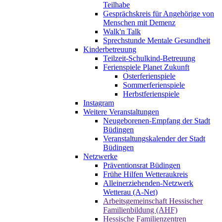
Teilhabe
Gesprächskreis für Angehörige von
Menschen mit Demenz
Walk'n Talk
Sprechstunde Mentale Gesundheit
Kinderbetreuung
Teilzeit-Schulkind-Betreuung
Ferienspiele Planet Zukunft
Osterferienspiele
Sommerferienspiele
Herbstferienspiele
Instagram
Weitere Veranstaltungen
Neugeborenen-Empfang der Stadt
Büdingen
Veranstaltungskalender der Stadt
Büdingen
Netzwerke
Präventionsrat Büdingen
Frühe Hilfen Wetteraukreis
Alleinerziehenden-Netzwerk
Wetterau (A-Net)
Arbeitsgemeinschaft Hessischer
Familienbildung (AHF)
Hessische Familienzentren