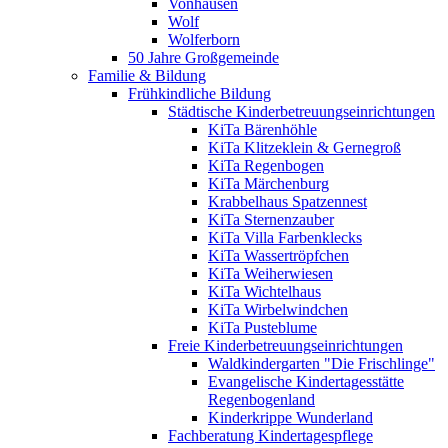
Vonhausen
Wolf
Wolferborn
50 Jahre Großgemeinde
Familie & Bildung
Frühkindliche Bildung
Städtische Kinderbetreuungseinrichtungen
KiTa Bärenhöhle
KiTa Klitzeklein & Gernegroß
KiTa Regenbogen
KiTa Märchenburg
Krabbelhaus Spatzennest
KiTa Sternenzauber
KiTa Villa Farbenklecks
KiTa Wassertröpfchen
KiTa Weiherwiesen
KiTa Wichtelhaus
KiTa Wirbelwindchen
KiTa Pusteblume
Freie Kinderbetreuungseinrichtungen
Waldkindergarten "Die Frischlinge"
Evangelische Kindertagesstätte
Regenbogenland
Kinderkrippe Wunderland
Fachberatung Kindertagespflege