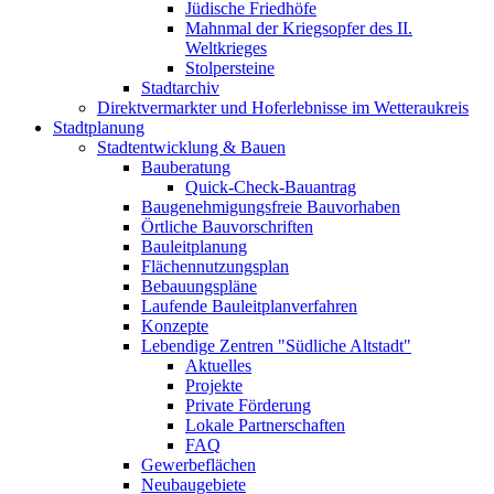
Jüdische Friedhöfe
Mahnmal der Kriegsopfer des II.
Weltkrieges
Stolpersteine
Stadtarchiv
Direktvermarkter und Hoferlebnisse im Wetteraukreis
Stadtplanung
Stadtentwicklung & Bauen
Bauberatung
Quick-Check-Bauantrag
Baugenehmigungsfreie Bauvorhaben
Örtliche Bauvorschriften
Bauleitplanung
Flächennutzungsplan
Bebauungspläne
Laufende Bauleitplanverfahren
Konzepte
Lebendige Zentren "Südliche Altstadt"
Aktuelles
Projekte
Private Förderung
Lokale Partnerschaften
FAQ
Gewerbeflächen
Neubaugebiete