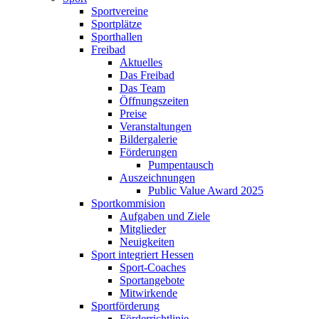
Sportvereine
Sportplätze
Sporthallen
Freibad
Aktuelles
Das Freibad
Das Team
Öffnungszeiten
Preise
Veranstaltungen
Bildergalerie
Förderungen
Pumpentausch
Auszeichnungen
Public Value Award 2025
Sportkommision
Aufgaben und Ziele
Mitglieder
Neuigkeiten
Sport integriert Hessen
Sport-Coaches
Sportangebote
Mitwirkende
Sportförderung
Förderrichtlinie