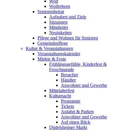
Wolf
Wolferborn
Seniorenbeirat
Aufgaben und Ziele
Sitzungen
Mitglieder
Neuigkeiten
Pflege und Wohnen für Senioren
Gemeindepflege
Kultur & Veranstaltungen
Veranstaltungskalender
Märkte & Feste
Frühlingsgefühle, Kinderfest &
Froschparade
Besucher
Händler
Anwohner und Gewerbe
Mittelalterfest
Kulturnacht
Programm
Tickets
Anfahrt & Parken
Anwohner und Gewerbe
Auf einen Blick
Düdelsheimer Markt