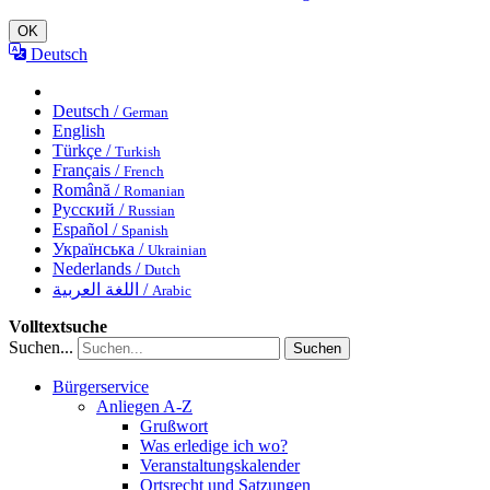
OK
Deutsch
Deutsch /
German
English
Türkçe /
Turkish
Français /
French
Română /
Romanian
Русский /
Russian
Español /
Spanish
Українська /
Ukrainian
Nederlands /
Dutch
اللغة العربية /
Arabic
Volltextsuche
Suchen...
Suchen
Bürgerservice
Anliegen A-Z
Grußwort
Was erledige ich wo?
Veranstaltungskalender
Ortsrecht und Satzungen