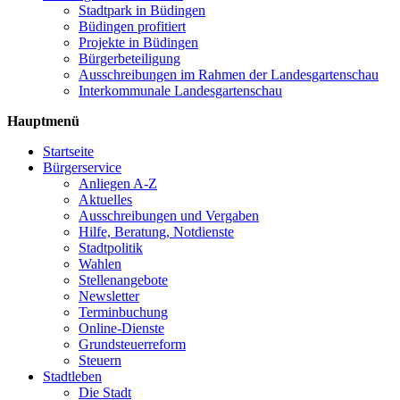
Stadtpark in Büdingen
Büdingen profitiert
Projekte in Büdingen
Bürgerbeteiligung
Ausschreibungen im Rahmen der Landesgartenschau
Interkommunale Landesgartenschau
Hauptmenü
Startseite
Bürgerservice
Anliegen A-Z
Aktuelles
Ausschreibungen und Vergaben
Hilfe, Beratung, Notdienste
Stadtpolitik
Wahlen
Stellenangebote
Newsletter
Terminbuchung
Online-Dienste
Grundsteuerreform
Steuern
Stadtleben
Die Stadt