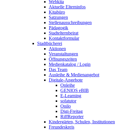
Webkita
Aktuelle Elterninfos
Kitabüro
Satzungen
Stellenausschreibungen
Pädagogik
Stadtelternbeirat
Kontaktformular
Stadtbücherei
Aktionen
Veranstaltungen
Öffnungszeiten
Medienkatalog / Login
Das Team
Ausleihe & Medienangebot
Digitale-Angebote
Onleihe
GENIOS eBIB
E-Learning
sofatutor
Onilo
Digi-Freitag
RiffReporter
Kindergärten, Schulen, Institutionen
Freundeskreis