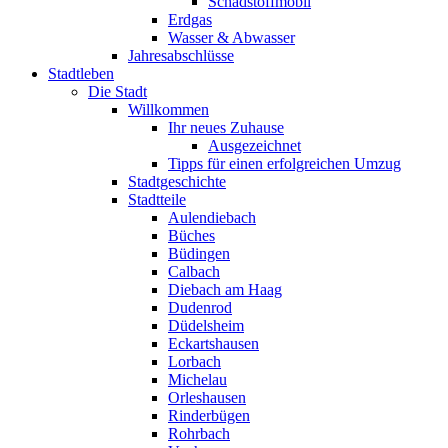
Schadstoffmobil
Erdgas
Wasser & Abwasser
Jahresabschlüsse
Stadtleben
Die Stadt
Willkommen
Ihr neues Zuhause
Ausgezeichnet
Tipps für einen erfolgreichen Umzug
Stadtgeschichte
Stadtteile
Aulendiebach
Büches
Büdingen
Calbach
Diebach am Haag
Dudenrod
Düdelsheim
Eckartshausen
Lorbach
Michelau
Orleshausen
Rinderbügen
Rohrbach