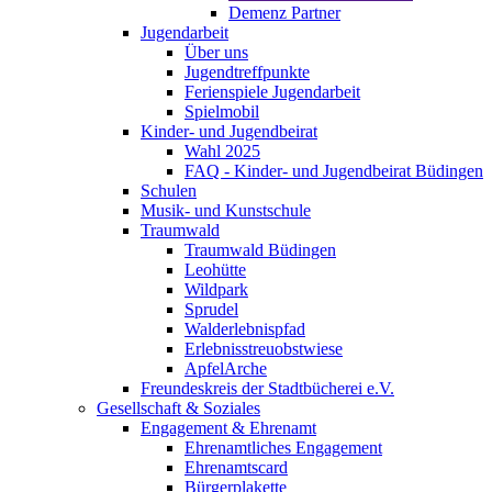
Demenz Partner
Jugendarbeit
Über uns
Jugendtreffpunkte
Ferienspiele Jugendarbeit
Spielmobil
Kinder- und Jugendbeirat
Wahl 2025
FAQ - Kinder- und Jugendbeirat Büdingen
Schulen
Musik- und Kunstschule
Traumwald
Traumwald Büdingen
Leohütte
Wildpark
Sprudel
Walderlebnispfad
Erlebnisstreuobstwiese
ApfelArche
Freundeskreis der Stadtbücherei e.V.
Gesellschaft & Soziales
Engagement & Ehrenamt
Ehrenamtliches Engagement
Ehrenamtscard
Bürgerplakette