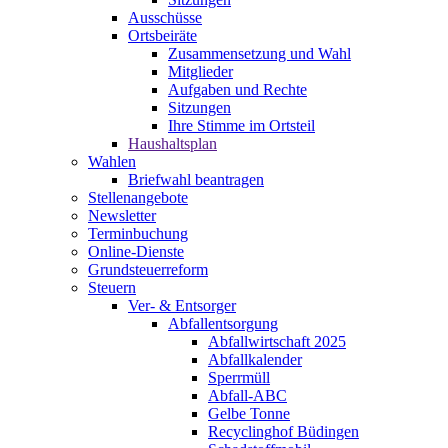
Ausschüsse
Ortsbeiräte
Zusammensetzung und Wahl
Mitglieder
Aufgaben und Rechte
Sitzungen
Ihre Stimme im Ortsteil
Haushaltsplan
Wahlen
Briefwahl beantragen
Stellenangebote
Newsletter
Terminbuchung
Online-Dienste
Grundsteuerreform
Steuern
Ver- & Entsorger
Abfallentsorgung
Abfallwirtschaft 2025
Abfallkalender
Sperrmüll
Abfall-ABC
Gelbe Tonne
Recyclinghof Büdingen