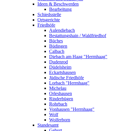
Ideen & Beschwerden
Bearbeitung
Schiedsstelle
Ortsgerichte
Friedhöfe
Aulendiebach
Bestattungshain / Waldfriedhof
Büches
Büdingen
Calbach
Diebach am Haag "Herrnhaag"
Dudenrod
Düdelsheim
Eckartshausen
Jüdische Friedhöfe
Lorbach "Herrnhaag"
Michelau
Orleshausen
Rinderbügen
Rohrbach
Vonhausen "Herrnhaag"
Wolf
Wolferborn
Standesamt
Geburt