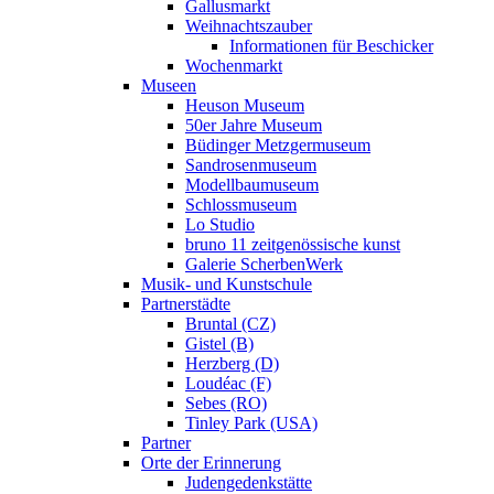
Gallusmarkt
Weihnachtszauber
Informationen für Beschicker
Wochenmarkt
Museen
Heuson Museum
50er Jahre Museum
Büdinger Metzgermuseum
Sandrosenmuseum
Modellbaumuseum
Schlossmuseum
Lo Studio
bruno 11 zeitgenössische kunst
Galerie ScherbenWerk
Musik- und Kunstschule
Partnerstädte
Bruntal (CZ)
Gistel (B)
Herzberg (D)
Loudéac (F)
Sebes (RO)
Tinley Park (USA)
Partner
Orte der Erinnerung
Judengedenkstätte