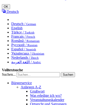
OK
Deutsch
Deutsch /
German
English
Türkçe /
Turkish
Français /
French
Română /
Romanian
Русский /
Russian
Español /
Spanish
Українська /
Ukrainian
Nederlands /
Dutch
اللغة العربية /
Arabic
Volltextsuche
Suchen...
Suchen
Bürgerservice
Anliegen A-Z
Grußwort
Was erledige ich wo?
Veranstaltungskalender
Ortsrecht und Satzungen