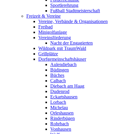
Sportlerehrung
Fußball Stadtmeisterschaft
Freizeit & Vereine
Vereine, Verbände & Organisationen
Freibad
Minigolfanlage
Vereinsförderung
Nacht der Engagierten
Wildpark mit TraumWald
Grillplätze
Dorfgemeinschaftshäuser
Aulendiebach
Büdingen
Büches
Calbach
Diebach am Haag
Dudenrod
Eckartshausen
Lorbach
Michelau
Orleshausen
Rinderbügen
Rohrbach
Vonhausen