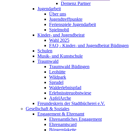
Demenz Partner
Jugendarbeit
Über uns
Jugendtreffpunkte
Ferienspiele Jugendarbeit
Spielmobil
Kinder- und Jugendbeirat
Wahl 2025
FAQ - Kinder- und Jugendbeirat Büdingen
Schulen
Musik- und Kunstschule
Traumwald
Traumwald Büdingen
Leohütte
Wildpark
Sprudel
Walderlebnispfad
Erlebnisstreuobstwiese
ApfelArche
Freundeskreis der Stadtbücherei e.V.
Gesellschaft & Soziales
Engagement & Ehrenamt
Ehrenamtliches Engagement
Ehrenamtscard
Bürgerplakette