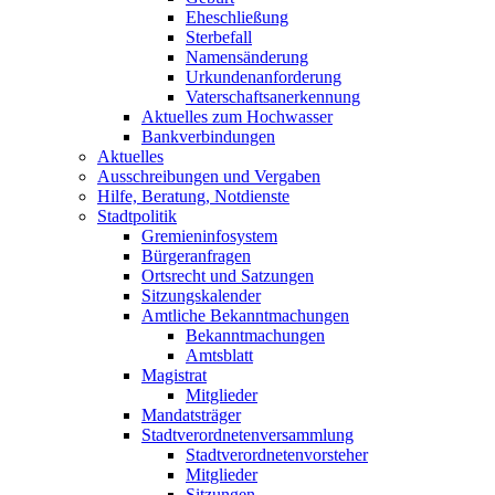
Eheschließung
Sterbefall
Namensänderung
Urkundenanforderung
Vaterschaftsanerkennung
Aktuelles zum Hochwasser
Bankverbindungen
Aktuelles
Ausschreibungen und Vergaben
Hilfe, Beratung, Notdienste
Stadtpolitik
Gremieninfosystem
Bürgeranfragen
Ortsrecht und Satzungen
Sitzungskalender
Amtliche Bekanntmachungen
Bekanntmachungen
Amtsblatt
Magistrat
Mitglieder
Mandatsträger
Stadtverordnetenversammlung
Stadtverordnetenvorsteher
Mitglieder
Sitzungen