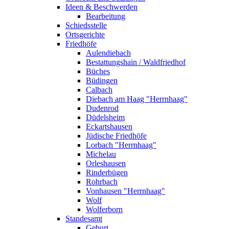
Ideen & Beschwerden
Bearbeitung
Schiedsstelle
Ortsgerichte
Friedhöfe
Aulendiebach
Bestattungshain / Waldfriedhof
Büches
Büdingen
Calbach
Diebach am Haag "Herrnhaag"
Dudenrod
Düdelsheim
Eckartshausen
Jüdische Friedhöfe
Lorbach "Herrnhaag"
Michelau
Orleshausen
Rinderbügen
Rohrbach
Vonhausen "Herrnhaag"
Wolf
Wolferborn
Standesamt
Geburt