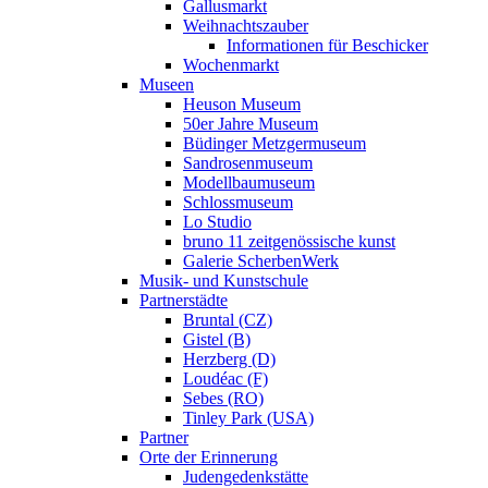
Gallusmarkt
Weihnachtszauber
Informationen für Beschicker
Wochenmarkt
Museen
Heuson Museum
50er Jahre Museum
Büdinger Metzgermuseum
Sandrosenmuseum
Modellbaumuseum
Schlossmuseum
Lo Studio
bruno 11 zeitgenössische kunst
Galerie ScherbenWerk
Musik- und Kunstschule
Partnerstädte
Bruntal (CZ)
Gistel (B)
Herzberg (D)
Loudéac (F)
Sebes (RO)
Tinley Park (USA)
Partner
Orte der Erinnerung
Judengedenkstätte