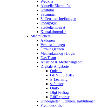
Webkita
Aktuelle Elterninfos
Kitabüro
Satzungen
Stellenausschreibungen
Pädagogik
Stadtelternbeirat
Kontaktformular
Stadtbücherei
Aktionen
Veranstaltungen
Öffnungszeiten
Medienkatalog / Login
Das Team
Ausleihe & Medienangebot
Digitale-Angebote
Onleihe
GENIOS eBIB
E-Learning
sofatutor
Onilo
Digi-Freitag
RiffReporter
Kindergärten, Schulen, Institutionen
Freundeskreis