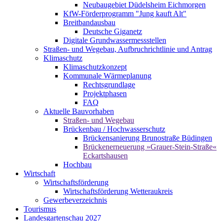
Neubaugebiet Düdelsheim Eichmorgen
KfW-Förderprogramm "Jung kauft Alt"
Breitbandausbau
Deutsche Giganetz
Digitale Grundwassermessstellen
Straßen- und Wegebau, Aufbruchrichtlinie und Antrag
Klimaschutz
Klimaschutzkonzept
Kommunale Wärmeplanung
Rechtsgrundlage
Projektphasen
FAQ
Aktuelle Bauvorhaben
Straßen- und Wegebau
Brückenbau / Hochwasserschutz
Brückensanierung Brunostraße Büdingen
Brückenerneuerung »Grauer-Stein-Straße«
Eckartshausen
Hochbau
Wirtschaft
Wirtschaftsförderung
Wirtschaftsförderung Wetteraukreis
Gewerbeverzeichnis
Tourismus
Landesgartenschau 2027