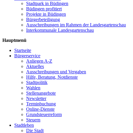
Stadtpark in Büdingen
Büdingen profitiert
Projekte in Büdingen
Bürgerbeteiligung
Ausschreibungen im Rahmen der Landesgartenschau
Interkommunale Landesgartenschau
Hauptmenü
Startseite
Bürgerservice
Anliegen A-Z
Aktuelles
Ausschreibungen und Vergaben
Hilfe, Beratung, Notdienste
Stadtpolitik
Wahlen
Stellenangebote
Newsletter
Terminbuchung
Online-Dienste
Grundsteuerreform
Steuern
Stadtleben
Die Stadt