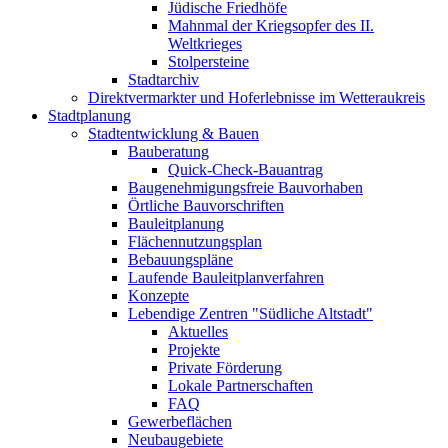
Jüdische Friedhöfe
Mahnmal der Kriegsopfer des II.
Weltkrieges
Stolpersteine
Stadtarchiv
Direktvermarkter und Hoferlebnisse im Wetteraukreis
Stadtplanung
Stadtentwicklung & Bauen
Bauberatung
Quick-Check-Bauantrag
Baugenehmigungsfreie Bauvorhaben
Örtliche Bauvorschriften
Bauleitplanung
Flächennutzungsplan
Bebauungspläne
Laufende Bauleitplanverfahren
Konzepte
Lebendige Zentren "Südliche Altstadt"
Aktuelles
Projekte
Private Förderung
Lokale Partnerschaften
FAQ
Gewerbeflächen
Neubaugebiete