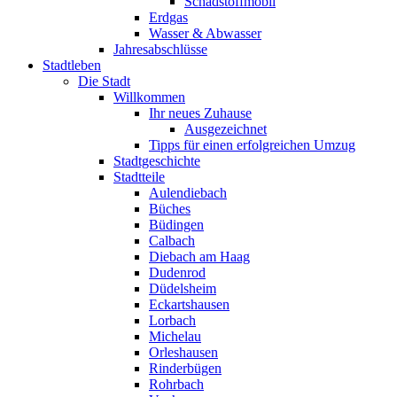
Schadstoffmobil
Erdgas
Wasser & Abwasser
Jahresabschlüsse
Stadtleben
Die Stadt
Willkommen
Ihr neues Zuhause
Ausgezeichnet
Tipps für einen erfolgreichen Umzug
Stadtgeschichte
Stadtteile
Aulendiebach
Büches
Büdingen
Calbach
Diebach am Haag
Dudenrod
Düdelsheim
Eckartshausen
Lorbach
Michelau
Orleshausen
Rinderbügen
Rohrbach