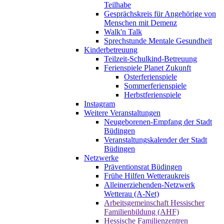
Teilhabe
Gesprächskreis für Angehörige von
Menschen mit Demenz
Walk'n Talk
Sprechstunde Mentale Gesundheit
Kinderbetreuung
Teilzeit-Schulkind-Betreuung
Ferienspiele Planet Zukunft
Osterferienspiele
Sommerferienspiele
Herbstferienspiele
Instagram
Weitere Veranstaltungen
Neugeborenen-Empfang der Stadt
Büdingen
Veranstaltungskalender der Stadt
Büdingen
Netzwerke
Präventionsrat Büdingen
Frühe Hilfen Wetteraukreis
Alleinerziehenden-Netzwerk
Wetterau (A-Net)
Arbeitsgemeinschaft Hessischer
Familienbildung (AHF)
Hessische Familienzentren