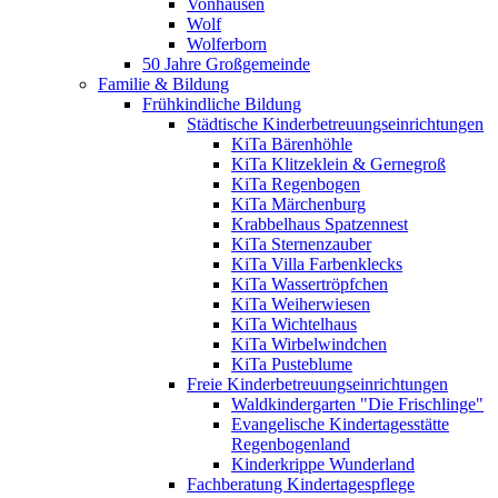
Vonhausen
Wolf
Wolferborn
50 Jahre Großgemeinde
Familie & Bildung
Frühkindliche Bildung
Städtische Kinderbetreuungseinrichtungen
KiTa Bärenhöhle
KiTa Klitzeklein & Gernegroß
KiTa Regenbogen
KiTa Märchenburg
Krabbelhaus Spatzennest
KiTa Sternenzauber
KiTa Villa Farbenklecks
KiTa Wassertröpfchen
KiTa Weiherwiesen
KiTa Wichtelhaus
KiTa Wirbelwindchen
KiTa Pusteblume
Freie Kinderbetreuungseinrichtungen
Waldkindergarten "Die Frischlinge"
Evangelische Kindertagesstätte
Regenbogenland
Kinderkrippe Wunderland
Fachberatung Kindertagespflege