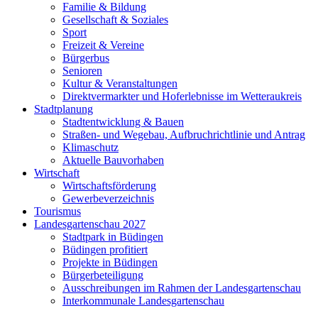
Familie & Bildung
Gesellschaft & Soziales
Sport
Freizeit & Vereine
Bürgerbus
Senioren
Kultur & Veranstaltungen
Direktvermarkter und Hoferlebnisse im Wetteraukreis
Stadtplanung
Stadtentwicklung & Bauen
Straßen- und Wegebau, Aufbruchrichtlinie und Antrag
Klimaschutz
Aktuelle Bauvorhaben
Wirtschaft
Wirtschaftsförderung
Gewerbeverzeichnis
Tourismus
Landesgartenschau 2027
Stadtpark in Büdingen
Büdingen profitiert
Projekte in Büdingen
Bürgerbeteiligung
Ausschreibungen im Rahmen der Landesgartenschau
Interkommunale Landesgartenschau