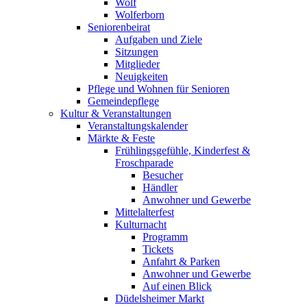
Wolf
Wolferborn
Seniorenbeirat
Aufgaben und Ziele
Sitzungen
Mitglieder
Neuigkeiten
Pflege und Wohnen für Senioren
Gemeindepflege
Kultur & Veranstaltungen
Veranstaltungskalender
Märkte & Feste
Frühlingsgefühle, Kinderfest &
Froschparade
Besucher
Händler
Anwohner und Gewerbe
Mittelalterfest
Kulturnacht
Programm
Tickets
Anfahrt & Parken
Anwohner und Gewerbe
Auf einen Blick
Düdelsheimer Markt