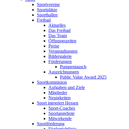
Sportvereine
Sportplätze
Sporthallen
Freibad
Aktuelles
Das Freibad
Das Team
Öffnungszeiten
Preise
Veranstaltungen
Bildergalerie
Förderungen
Pumpentausch
Auszeichnungen
Public Value Award 2025
Sportkommision
Aufgaben und Ziele
Mitglieder
Neuigkeiten
Sport integriert Hessen
Sport-Coaches
Sportangebote
Mitwirkende
Sportförderung
Förderrichtlinie