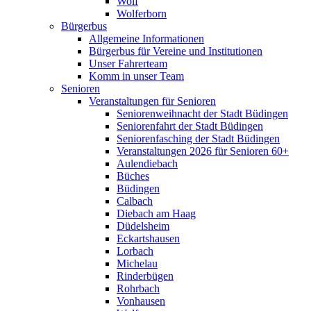
Wolf
Wolferborn
Bürgerbus
Allgemeine Informationen
Bürgerbus für Vereine und Institutionen
Unser Fahrerteam
Komm in unser Team
Senioren
Veranstaltungen für Senioren
Seniorenweihnacht der Stadt Büdingen
Seniorenfahrt der Stadt Büdingen
Seniorenfasching der Stadt Büdingen
Veranstaltungen 2026 für Senioren 60+
Aulendiebach
Büches
Büdingen
Calbach
Diebach am Haag
Düdelsheim
Eckartshausen
Lorbach
Michelau
Rinderbügen
Rohrbach
Vonhausen