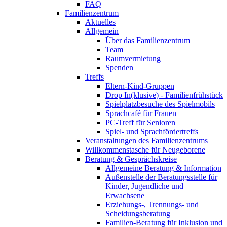
FAQ
Familienzentrum
Aktuelles
Allgemein
Über das Familienzentrum
Team
Raumvermietung
Spenden
Treffs
Eltern-Kind-Gruppen
Drop In(klusive) - Familienfrühstück
Spielplatzbesuche des Spielmobils
Sprachcafé für Frauen
PC-Treff für Senioren
Spiel- und Sprachfördertreffs
Veranstaltungen des Familienzentrums
Willkommenstasche für Neugeborene
Beratung & Gesprächskreise
Allgemeine Beratung & Information
Außenstelle der Beratungsstelle für
Kinder, Jugendliche und
Erwachsene
Erziehungs-, Trennungs- und
Scheidungsberatung
Familien-Beratung für Inklusion und