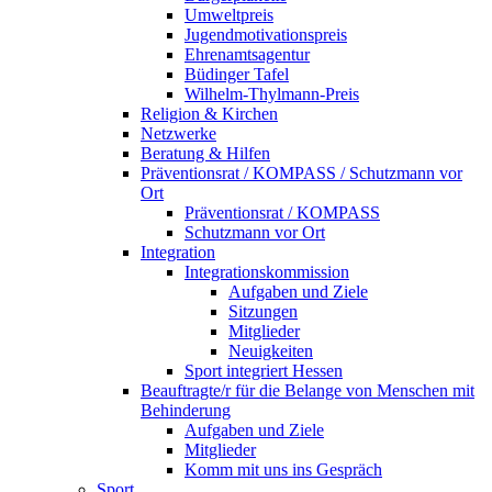
Umweltpreis
Jugendmotivationspreis
Ehrenamtsagentur
Büdinger Tafel
Wilhelm-Thylmann-Preis
Religion & Kirchen
Netzwerke
Beratung & Hilfen
Präventionsrat / KOMPASS / Schutzmann vor
Ort
Präventionsrat / KOMPASS
Schutzmann vor Ort
Integration
Integrationskommission
Aufgaben und Ziele
Sitzungen
Mitglieder
Neuigkeiten
Sport integriert Hessen
Beauftragte/r für die Belange von Menschen mit
Behinderung
Aufgaben und Ziele
Mitglieder
Komm mit uns ins Gespräch
Sport