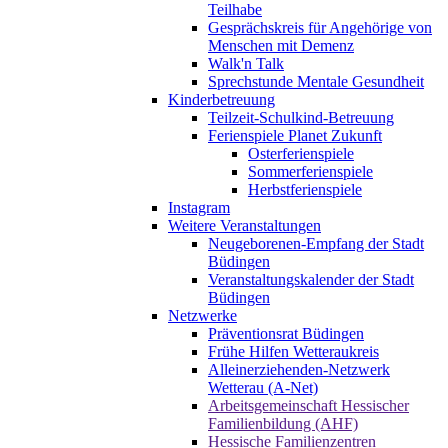
Teilhabe
Gesprächskreis für Angehörige von
Menschen mit Demenz
Walk'n Talk
Sprechstunde Mentale Gesundheit
Kinderbetreuung
Teilzeit-Schulkind-Betreuung
Ferienspiele Planet Zukunft
Osterferienspiele
Sommerferienspiele
Herbstferienspiele
Instagram
Weitere Veranstaltungen
Neugeborenen-Empfang der Stadt
Büdingen
Veranstaltungskalender der Stadt
Büdingen
Netzwerke
Präventionsrat Büdingen
Frühe Hilfen Wetteraukreis
Alleinerziehenden-Netzwerk
Wetterau (A-Net)
Arbeitsgemeinschaft Hessischer
Familienbildung (AHF)
Hessische Familienzentren