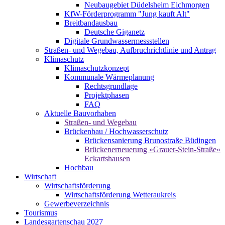
Neubaugebiet Düdelsheim Eichmorgen
KfW-Förderprogramm "Jung kauft Alt"
Breitbandausbau
Deutsche Giganetz
Digitale Grundwassermessstellen
Straßen- und Wegebau, Aufbruchrichtlinie und Antrag
Klimaschutz
Klimaschutzkonzept
Kommunale Wärmeplanung
Rechtsgrundlage
Projektphasen
FAQ
Aktuelle Bauvorhaben
Straßen- und Wegebau
Brückenbau / Hochwasserschutz
Brückensanierung Brunostraße Büdingen
Brückenerneuerung »Grauer-Stein-Straße«
Eckartshausen
Hochbau
Wirtschaft
Wirtschaftsförderung
Wirtschaftsförderung Wetteraukreis
Gewerbeverzeichnis
Tourismus
Landesgartenschau 2027