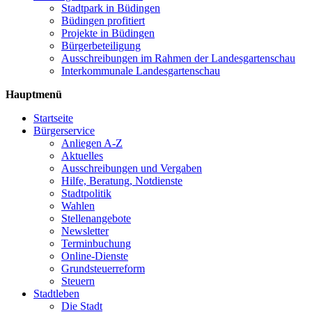
Stadtpark in Büdingen
Büdingen profitiert
Projekte in Büdingen
Bürgerbeteiligung
Ausschreibungen im Rahmen der Landesgartenschau
Interkommunale Landesgartenschau
Hauptmenü
Startseite
Bürgerservice
Anliegen A-Z
Aktuelles
Ausschreibungen und Vergaben
Hilfe, Beratung, Notdienste
Stadtpolitik
Wahlen
Stellenangebote
Newsletter
Terminbuchung
Online-Dienste
Grundsteuerreform
Steuern
Stadtleben
Die Stadt