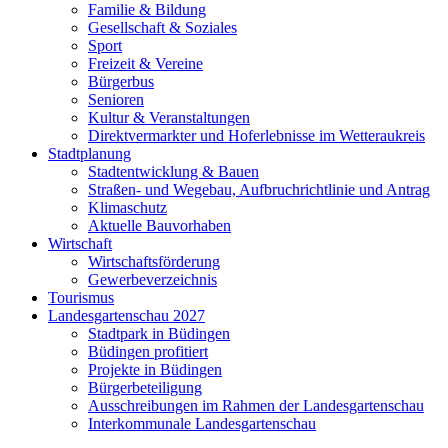
Familie & Bildung
Gesellschaft & Soziales
Sport
Freizeit & Vereine
Bürgerbus
Senioren
Kultur & Veranstaltungen
Direktvermarkter und Hoferlebnisse im Wetteraukreis
Stadtplanung
Stadtentwicklung & Bauen
Straßen- und Wegebau, Aufbruchrichtlinie und Antrag
Klimaschutz
Aktuelle Bauvorhaben
Wirtschaft
Wirtschaftsförderung
Gewerbeverzeichnis
Tourismus
Landesgartenschau 2027
Stadtpark in Büdingen
Büdingen profitiert
Projekte in Büdingen
Bürgerbeteiligung
Ausschreibungen im Rahmen der Landesgartenschau
Interkommunale Landesgartenschau