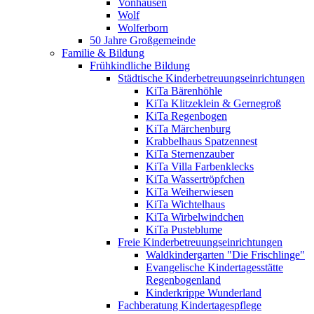
Vonhausen
Wolf
Wolferborn
50 Jahre Großgemeinde
Familie & Bildung
Frühkindliche Bildung
Städtische Kinderbetreuungseinrichtungen
KiTa Bärenhöhle
KiTa Klitzeklein & Gernegroß
KiTa Regenbogen
KiTa Märchenburg
Krabbelhaus Spatzennest
KiTa Sternenzauber
KiTa Villa Farbenklecks
KiTa Wassertröpfchen
KiTa Weiherwiesen
KiTa Wichtelhaus
KiTa Wirbelwindchen
KiTa Pusteblume
Freie Kinderbetreuungseinrichtungen
Waldkindergarten "Die Frischlinge"
Evangelische Kindertagesstätte
Regenbogenland
Kinderkrippe Wunderland
Fachberatung Kindertagespflege