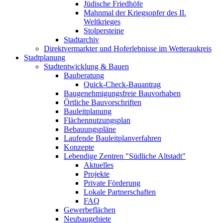
Jüdische Friedhöfe
Mahnmal der Kriegsopfer des II.
Weltkrieges
Stolpersteine
Stadtarchiv
Direktvermarkter und Hoferlebnisse im Wetteraukreis
Stadtplanung
Stadtentwicklung & Bauen
Bauberatung
Quick-Check-Bauantrag
Baugenehmigungsfreie Bauvorhaben
Örtliche Bauvorschriften
Bauleitplanung
Flächennutzungsplan
Bebauungspläne
Laufende Bauleitplanverfahren
Konzepte
Lebendige Zentren "Südliche Altstadt"
Aktuelles
Projekte
Private Förderung
Lokale Partnerschaften
FAQ
Gewerbeflächen
Neubaugebiete