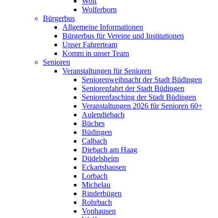
Wolf
Wolferborn
Bürgerbus
Allgemeine Informationen
Bürgerbus für Vereine und Institutionen
Unser Fahrerteam
Komm in unser Team
Senioren
Veranstaltungen für Senioren
Seniorenweihnacht der Stadt Büdingen
Seniorenfahrt der Stadt Büdingen
Seniorenfasching der Stadt Büdingen
Veranstaltungen 2026 für Senioren 60+
Aulendiebach
Büches
Büdingen
Calbach
Diebach am Haag
Düdelsheim
Eckartshausen
Lorbach
Michelau
Rinderbügen
Rohrbach
Vonhausen