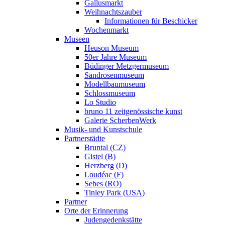
Gallusmarkt
Weihnachtszauber
Informationen für Beschicker
Wochenmarkt
Museen
Heuson Museum
50er Jahre Museum
Büdinger Metzgermuseum
Sandrosenmuseum
Modellbaumuseum
Schlossmuseum
Lo Studio
bruno 11 zeitgenössische kunst
Galerie ScherbenWerk
Musik- und Kunstschule
Partnerstädte
Bruntal (CZ)
Gistel (B)
Herzberg (D)
Loudéac (F)
Sebes (RO)
Tinley Park (USA)
Partner
Orte der Erinnerung
Judengedenkstätte