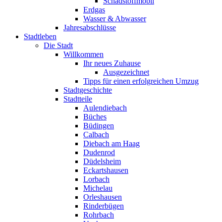
Schadstoffmobil
Erdgas
Wasser & Abwasser
Jahresabschlüsse
Stadtleben
Die Stadt
Willkommen
Ihr neues Zuhause
Ausgezeichnet
Tipps für einen erfolgreichen Umzug
Stadtgeschichte
Stadtteile
Aulendiebach
Büches
Büdingen
Calbach
Diebach am Haag
Dudenrod
Düdelsheim
Eckartshausen
Lorbach
Michelau
Orleshausen
Rinderbügen
Rohrbach