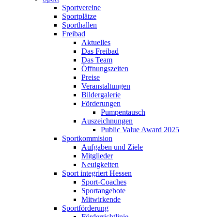
Sportvereine
Sportplätze
Sporthallen
Freibad
Aktuelles
Das Freibad
Das Team
Öffnungszeiten
Preise
Veranstaltungen
Bildergalerie
Förderungen
Pumpentausch
Auszeichnungen
Public Value Award 2025
Sportkommision
Aufgaben und Ziele
Mitglieder
Neuigkeiten
Sport integriert Hessen
Sport-Coaches
Sportangebote
Mitwirkende
Sportförderung
Förderrichtlinie