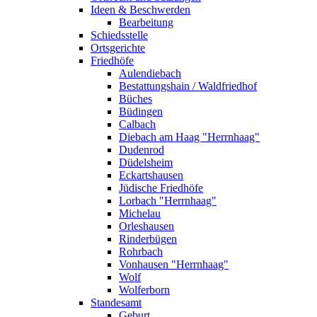
Ideen & Beschwerden
Bearbeitung
Schiedsstelle
Ortsgerichte
Friedhöfe
Aulendiebach
Bestattungshain / Waldfriedhof
Büches
Büdingen
Calbach
Diebach am Haag "Herrnhaag"
Dudenrod
Düdelsheim
Eckartshausen
Jüdische Friedhöfe
Lorbach "Herrnhaag"
Michelau
Orleshausen
Rinderbügen
Rohrbach
Vonhausen "Herrnhaag"
Wolf
Wolferborn
Standesamt
Geburt