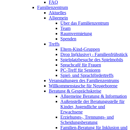
FAQ
Familienzentrum
Aktuelles
Allgemein
Über das Familienzentrum
Team
Raumvermietung
Spenden
Treffs
Eltern-Kind-Gruppen
Drop In(klusive) - Familienfrühstück
Spielplatzbesuche des Spielmobils
Sprachcafé für Frauen
PC-Treff für Senioren
Spiel- und Sprachfördertreffs
Veranstaltungen des Familienzentrums
Willkommenstasche für Neugeborene
Beratung & Gesprächskreise
Allgemeine Beratung & Information
Außenstelle der Beratungsstelle für
Kinder, Jugendliche und
Erwachsene
Erziehungs-, Trennungs- und
Scheidungsberatung
Familien-Beratung für Inklusion und