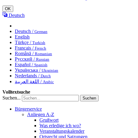
OK
Deutsch
Deutsch /
German
English
Türkçe /
Turkish
Français /
French
Română /
Romanian
Русский /
Russian
Español /
Spanish
Українська /
Ukrainian
Nederlands /
Dutch
اللغة العربية /
Arabic
Volltextsuche
Suchen...
Suchen
Bürgerservice
Anliegen A-Z
Grußwort
Was erledige ich wo?
Veranstaltungskalender
Ortsrecht und Satzungen