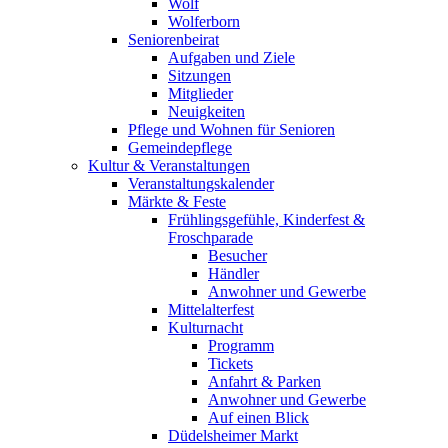
Wolf
Wolferborn
Seniorenbeirat
Aufgaben und Ziele
Sitzungen
Mitglieder
Neuigkeiten
Pflege und Wohnen für Senioren
Gemeindepflege
Kultur & Veranstaltungen
Veranstaltungskalender
Märkte & Feste
Frühlingsgefühle, Kinderfest &
Froschparade
Besucher
Händler
Anwohner und Gewerbe
Mittelalterfest
Kulturnacht
Programm
Tickets
Anfahrt & Parken
Anwohner und Gewerbe
Auf einen Blick
Düdelsheimer Markt