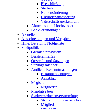
Eheschließung
Sterbefall
Namensänderung
Urkundenanforderung
Vaterschaftsanerkennung
Aktuelles zum Hochwasser
Bankverbindungen
Aktuelles
Ausschreibungen und Vergaben
Hilfe, Beratung, Notdienste
Stadtpolitik
Gremieninfosystem
Bürgeranfragen
Ortsrecht und Satzungen
Sitzungskalender
Amtliche Bekanntmachungen
Bekanntmachungen
Amtsblatt
Magistrat
Mitglieder
Mandatsträger
Stadtverordnetenversammlung
Stadtverordnetenvorsteher
Mitglieder
Sitzungen