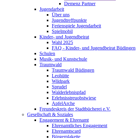
Demenz Partner
Jugendarbeit
Über uns
Jugendtreffpunkte
Ferienspiele Jugendarbeit
Spielmobil
Kinder- und Jugendbeirat
Wahl 2025
FAQ - Kinder- und Jugendbeirat Büdingen
Schulen
Musik- und Kunstschule
Traumwald
Traumwald Büdingen
Leohütte
Wildpark
Sprudel
Walderlebnispfad
Erlebnisstreuobstwiese
ApfelArche
Freundeskreis der Stadtbücherei e.V.
Gesellschaft & Soziales
Engagement & Ehrenamt
Ehrenamtliches Engagement
Ehrenamtscard
Bürgerplakette