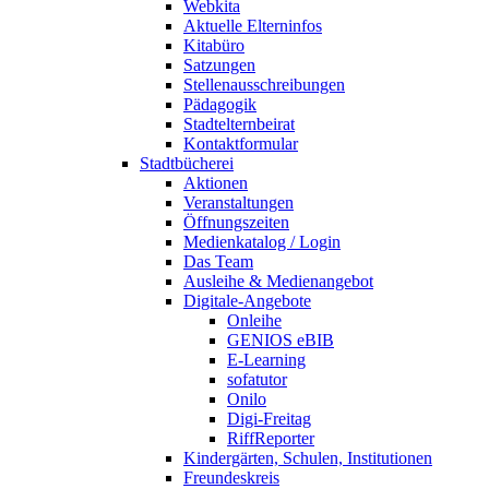
Webkita
Aktuelle Elterninfos
Kitabüro
Satzungen
Stellenausschreibungen
Pädagogik
Stadtelternbeirat
Kontaktformular
Stadtbücherei
Aktionen
Veranstaltungen
Öffnungszeiten
Medienkatalog / Login
Das Team
Ausleihe & Medienangebot
Digitale-Angebote
Onleihe
GENIOS eBIB
E-Learning
sofatutor
Onilo
Digi-Freitag
RiffReporter
Kindergärten, Schulen, Institutionen
Freundeskreis