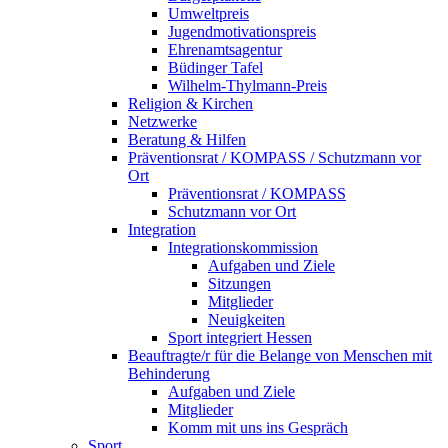
Umweltpreis
Jugendmotivationspreis
Ehrenamtsagentur
Büdinger Tafel
Wilhelm-Thylmann-Preis
Religion & Kirchen
Netzwerke
Beratung & Hilfen
Präventionsrat / KOMPASS / Schutzmann vor
Ort
Präventionsrat / KOMPASS
Schutzmann vor Ort
Integration
Integrationskommission
Aufgaben und Ziele
Sitzungen
Mitglieder
Neuigkeiten
Sport integriert Hessen
Beauftragte/r für die Belange von Menschen mit
Behinderung
Aufgaben und Ziele
Mitglieder
Komm mit uns ins Gespräch
Sport