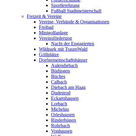
Sportlerehrung
Fußball Stadtmeisterschaft
Freizeit & Vereine
Vereine, Verbände & Organisationen
Freibad
Minigolfanlage
Vereinsförderung
Nacht der Engagierten
Wildpark mit TraumWald
Grillplätze
Dorfgemeinschaftshäuser
Aulendiebach
Büdingen
Büches
Calbach
Diebach am Haag
Dudenrod
Eckartshausen
Lorbach
Michelau
Orleshausen
Rinderbügen
Rohrbach
Vonhausen