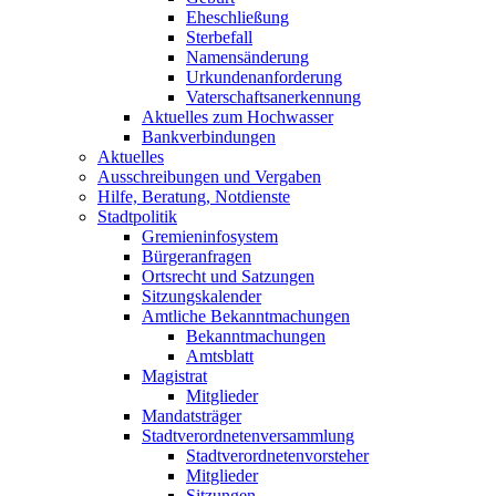
Eheschließung
Sterbefall
Namensänderung
Urkundenanforderung
Vaterschaftsanerkennung
Aktuelles zum Hochwasser
Bankverbindungen
Aktuelles
Ausschreibungen und Vergaben
Hilfe, Beratung, Notdienste
Stadtpolitik
Gremieninfosystem
Bürgeranfragen
Ortsrecht und Satzungen
Sitzungskalender
Amtliche Bekanntmachungen
Bekanntmachungen
Amtsblatt
Magistrat
Mitglieder
Mandatsträger
Stadtverordnetenversammlung
Stadtverordnetenvorsteher
Mitglieder
Sitzungen