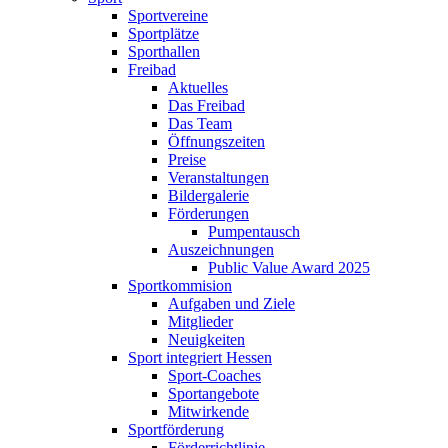
Sportvereine
Sportplätze
Sporthallen
Freibad
Aktuelles
Das Freibad
Das Team
Öffnungszeiten
Preise
Veranstaltungen
Bildergalerie
Förderungen
Pumpentausch
Auszeichnungen
Public Value Award 2025
Sportkommision
Aufgaben und Ziele
Mitglieder
Neuigkeiten
Sport integriert Hessen
Sport-Coaches
Sportangebote
Mitwirkende
Sportförderung
Förderrichtlinie