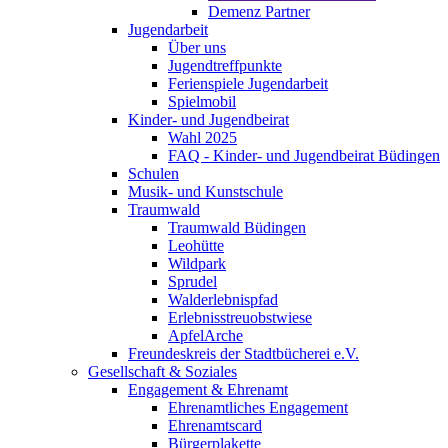
Demenz Partner
Jugendarbeit
Über uns
Jugendtreffpunkte
Ferienspiele Jugendarbeit
Spielmobil
Kinder- und Jugendbeirat
Wahl 2025
FAQ - Kinder- und Jugendbeirat Büdingen
Schulen
Musik- und Kunstschule
Traumwald
Traumwald Büdingen
Leohütte
Wildpark
Sprudel
Walderlebnispfad
Erlebnisstreuobstwiese
ApfelArche
Freundeskreis der Stadtbücherei e.V.
Gesellschaft & Soziales
Engagement & Ehrenamt
Ehrenamtliches Engagement
Ehrenamtscard
Bürgerplakette