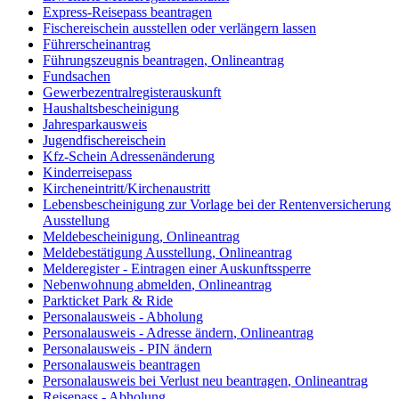
Express-Reisepass beantragen
Fischereischein ausstellen oder verlängern lassen
Führerscheinantrag
Führungszeugnis beantragen
,
Onlineantrag
Fundsachen
Gewerbezentralregisterauskunft
Haushaltsbescheinigung
Jahresparkausweis
Jugendfischereischein
Kfz-Schein Adressenänderung
Kinderreisepass
Kircheneintritt/Kirchenaustritt
Lebensbescheinigung zur Vorlage bei der Rentenversicherung
Ausstellung
Meldebescheinigung
,
Onlineantrag
Meldebestätigung Ausstellung
,
Onlineantrag
Melderegister - Eintragen einer Auskunftssperre
Nebenwohnung abmelden
,
Onlineantrag
Parkticket Park & Ride
Personalausweis - Abholung
Personalausweis - Adresse ändern
,
Onlineantrag
Personalausweis - PIN ändern
Personalausweis beantragen
Personalausweis bei Verlust neu beantragen
,
Onlineantrag
Reisepass - Abholung