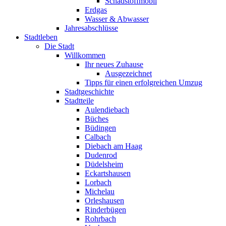
Schadstoffmobil
Erdgas
Wasser & Abwasser
Jahresabschlüsse
Stadtleben
Die Stadt
Willkommen
Ihr neues Zuhause
Ausgezeichnet
Tipps für einen erfolgreichen Umzug
Stadtgeschichte
Stadtteile
Aulendiebach
Büches
Büdingen
Calbach
Diebach am Haag
Dudenrod
Düdelsheim
Eckartshausen
Lorbach
Michelau
Orleshausen
Rinderbügen
Rohrbach