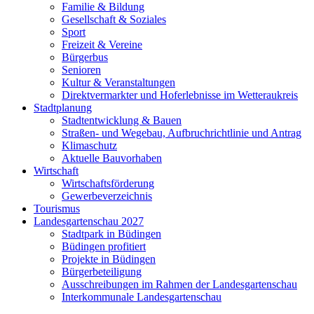
Familie & Bildung
Gesellschaft & Soziales
Sport
Freizeit & Vereine
Bürgerbus
Senioren
Kultur & Veranstaltungen
Direktvermarkter und Hoferlebnisse im Wetteraukreis
Stadtplanung
Stadtentwicklung & Bauen
Straßen- und Wegebau, Aufbruchrichtlinie und Antrag
Klimaschutz
Aktuelle Bauvorhaben
Wirtschaft
Wirtschaftsförderung
Gewerbeverzeichnis
Tourismus
Landesgartenschau 2027
Stadtpark in Büdingen
Büdingen profitiert
Projekte in Büdingen
Bürgerbeteiligung
Ausschreibungen im Rahmen der Landesgartenschau
Interkommunale Landesgartenschau