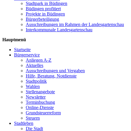
Stadtpark in Büdingen
Büdingen profitiert
Projekte in Büdingen
Bürgerbeteiligung
Ausschreibungen im Rahmen der Landesgartenschau
Interkommunale Landesgartenschau
Hauptmenü
Startseite
Bürgerservice
Anliegen A-Z
Aktuelles
Ausschreibungen und Vergaben
Hilfe, Beratung, Notdienste
Stadtpolitik
Wahlen
Stellenangebote
Newsletter
Terminbuchung
Online-Dienste
Grundsteuerreform
Steuern
Stadtleben
Die Stadt