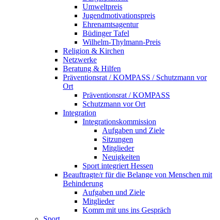
Umweltpreis
Jugendmotivationspreis
Ehrenamtsagentur
Büdinger Tafel
Wilhelm-Thylmann-Preis
Religion & Kirchen
Netzwerke
Beratung & Hilfen
Präventionsrat / KOMPASS / Schutzmann vor
Ort
Präventionsrat / KOMPASS
Schutzmann vor Ort
Integration
Integrationskommission
Aufgaben und Ziele
Sitzungen
Mitglieder
Neuigkeiten
Sport integriert Hessen
Beauftragte/r für die Belange von Menschen mit
Behinderung
Aufgaben und Ziele
Mitglieder
Komm mit uns ins Gespräch
Sport