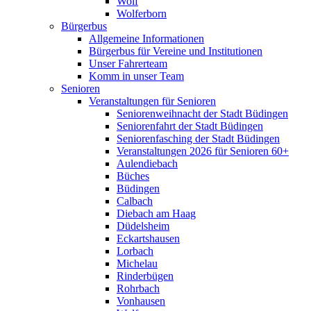
Wolf
Wolferborn
Bürgerbus
Allgemeine Informationen
Bürgerbus für Vereine und Institutionen
Unser Fahrerteam
Komm in unser Team
Senioren
Veranstaltungen für Senioren
Seniorenweihnacht der Stadt Büdingen
Seniorenfahrt der Stadt Büdingen
Seniorenfasching der Stadt Büdingen
Veranstaltungen 2026 für Senioren 60+
Aulendiebach
Büches
Büdingen
Calbach
Diebach am Haag
Düdelsheim
Eckartshausen
Lorbach
Michelau
Rinderbügen
Rohrbach
Vonhausen