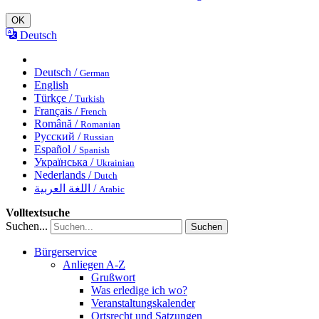
OK
Deutsch
Deutsch /
German
English
Türkçe /
Turkish
Français /
French
Română /
Romanian
Русский /
Russian
Español /
Spanish
Українська /
Ukrainian
Nederlands /
Dutch
اللغة العربية /
Arabic
Volltextsuche
Suchen...
Suchen
Bürgerservice
Anliegen A-Z
Grußwort
Was erledige ich wo?
Veranstaltungskalender
Ortsrecht und Satzungen