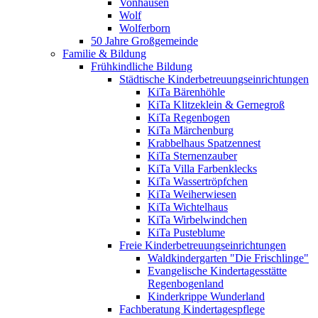
Vonhausen
Wolf
Wolferborn
50 Jahre Großgemeinde
Familie & Bildung
Frühkindliche Bildung
Städtische Kinderbetreuungseinrichtungen
KiTa Bärenhöhle
KiTa Klitzeklein & Gernegroß
KiTa Regenbogen
KiTa Märchenburg
Krabbelhaus Spatzennest
KiTa Sternenzauber
KiTa Villa Farbenklecks
KiTa Wassertröpfchen
KiTa Weiherwiesen
KiTa Wichtelhaus
KiTa Wirbelwindchen
KiTa Pusteblume
Freie Kinderbetreuungseinrichtungen
Waldkindergarten "Die Frischlinge"
Evangelische Kindertagesstätte
Regenbogenland
Kinderkrippe Wunderland
Fachberatung Kindertagespflege