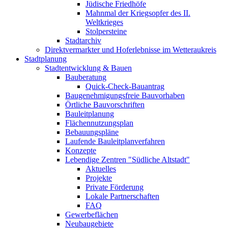
Jüdische Friedhöfe
Mahnmal der Kriegsopfer des II.
Weltkrieges
Stolpersteine
Stadtarchiv
Direktvermarkter und Hoferlebnisse im Wetteraukreis
Stadtplanung
Stadtentwicklung & Bauen
Bauberatung
Quick-Check-Bauantrag
Baugenehmigungsfreie Bauvorhaben
Örtliche Bauvorschriften
Bauleitplanung
Flächennutzungsplan
Bebauungspläne
Laufende Bauleitplanverfahren
Konzepte
Lebendige Zentren "Südliche Altstadt"
Aktuelles
Projekte
Private Förderung
Lokale Partnerschaften
FAQ
Gewerbeflächen
Neubaugebiete