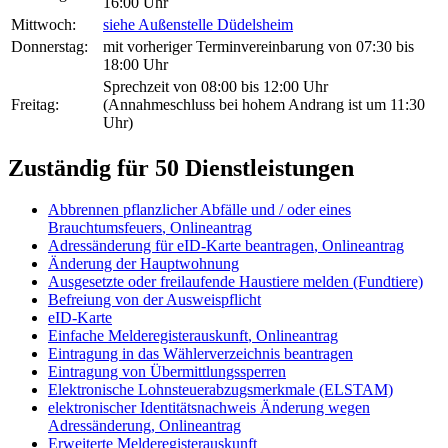
16:00 Uhr
Mittwoch:
siehe Außenstelle Düdelsheim
Donnerstag:
mit vorheriger Terminvereinbarung von 07:30 bis
18:00 Uhr
Sprechzeit von 08:00 bis 12:00 Uhr
Freitag:
(Annahmeschluss bei hohem Andrang ist um 11:30
Uhr)
Zuständig für 50 Dienstleistungen
Abbrennen pflanzlicher Abfälle und / oder eines
Brauchtumsfeuers
,
Onlineantrag
Adressänderung für eID-Karte beantragen
,
Onlineantrag
Änderung der Hauptwohnung
Ausgesetzte oder freilaufende Haustiere melden (Fundtiere)
Befreiung von der Ausweispflicht
eID-Karte
Einfache Melderegisterauskunft
,
Onlineantrag
Eintragung in das Wählerverzeichnis beantragen
Eintragung von Übermittlungssperren
Elektronische Lohnsteuerabzugsmerkmale (ELSTAM)
elektronischer Identitätsnachweis Änderung wegen
Adressänderung
,
Onlineantrag
Erweiterte Melderegisterauskunft