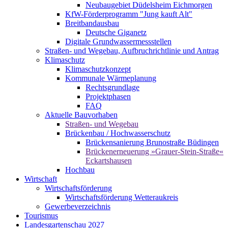
Neubaugebiet Düdelsheim Eichmorgen
KfW-Förderprogramm "Jung kauft Alt"
Breitbandausbau
Deutsche Giganetz
Digitale Grundwassermessstellen
Straßen- und Wegebau, Aufbruchrichtlinie und Antrag
Klimaschutz
Klimaschutzkonzept
Kommunale Wärmeplanung
Rechtsgrundlage
Projektphasen
FAQ
Aktuelle Bauvorhaben
Straßen- und Wegebau
Brückenbau / Hochwasserschutz
Brückensanierung Brunostraße Büdingen
Brückenerneuerung »Grauer-Stein-Straße«
Eckartshausen
Hochbau
Wirtschaft
Wirtschaftsförderung
Wirtschaftsförderung Wetteraukreis
Gewerbeverzeichnis
Tourismus
Landesgartenschau 2027