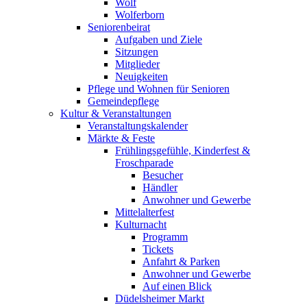
Wolf
Wolferborn
Seniorenbeirat
Aufgaben und Ziele
Sitzungen
Mitglieder
Neuigkeiten
Pflege und Wohnen für Senioren
Gemeindepflege
Kultur & Veranstaltungen
Veranstaltungskalender
Märkte & Feste
Frühlingsgefühle, Kinderfest &
Froschparade
Besucher
Händler
Anwohner und Gewerbe
Mittelalterfest
Kulturnacht
Programm
Tickets
Anfahrt & Parken
Anwohner und Gewerbe
Auf einen Blick
Düdelsheimer Markt