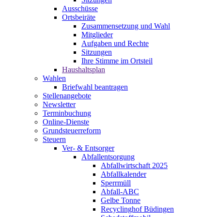
Ausschüsse
Ortsbeiräte
Zusammensetzung und Wahl
Mitglieder
Aufgaben und Rechte
Sitzungen
Ihre Stimme im Ortsteil
Haushaltsplan
Wahlen
Briefwahl beantragen
Stellenangebote
Newsletter
Terminbuchung
Online-Dienste
Grundsteuerreform
Steuern
Ver- & Entsorger
Abfallentsorgung
Abfallwirtschaft 2025
Abfallkalender
Sperrmüll
Abfall-ABC
Gelbe Tonne
Recyclinghof Büdingen