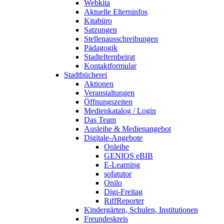
Webkita
Aktuelle Elterninfos
Kitabüro
Satzungen
Stellenausschreibungen
Pädagogik
Stadtelternbeirat
Kontaktformular
Stadtbücherei
Aktionen
Veranstaltungen
Öffnungszeiten
Medienkatalog / Login
Das Team
Ausleihe & Medienangebot
Digitale-Angebote
Onleihe
GENIOS eBIB
E-Learning
sofatutor
Onilo
Digi-Freitag
RiffReporter
Kindergärten, Schulen, Institutionen
Freundeskreis