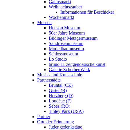
Gallusmarkt
Weihnachtszauber
Informationen für Beschicker
Wochenmarkt
Museen
Heuson Museum
50er Jahre Museum
Büdinger Metzgermuseum
Sandrosenmuseum
Modellbaumuseum
Schlossmuseum
Lo Studio
bruno 11 zeitgenössische kunst
Galerie ScherbenWerk
Musik- und Kunstschule
Partnerstädte
Bruntal (CZ)
Gistel (B)
Herzberg (D)
Loudéac (F)
Sebes (RO)
Tinley Park (USA)
Partner
Orte der Erinnerung
Judengedenkstätte