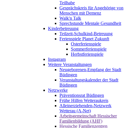
Teilhabe
Gesprächskreis für Angehörige von
Menschen mit Demenz
Walk'n Talk
Sprechstunde Mentale Gesundheit
Kinderbetreuung
Teilzeit-Schulkind-Betreuung
Ferienspiele Planet Zukunft
Osterferienspiele
Sommerferienspiele
Herbstferienspiele
Instagram
Weitere Veranstaltungen
Neugeborenen-Empfang der Stadt
Büdingen
Veranstaltungskalender der Stadt
Büdingen
Netzwerke
Präventionsrat Büdingen
Frühe Hilfen Wetteraukreis
Alleinerziehenden-Netzwerk
Wetterau (A-Net)
Arbeitsgemeinschaft Hessischer
Familienbildung (AHF)
Hessische Familienzentren