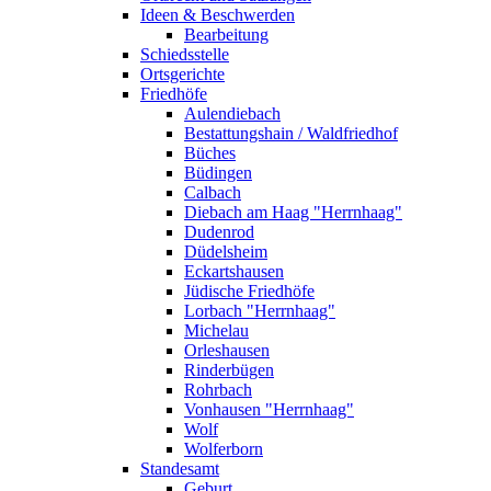
Ideen & Beschwerden
Bearbeitung
Schiedsstelle
Ortsgerichte
Friedhöfe
Aulendiebach
Bestattungshain / Waldfriedhof
Büches
Büdingen
Calbach
Diebach am Haag "Herrnhaag"
Dudenrod
Düdelsheim
Eckartshausen
Jüdische Friedhöfe
Lorbach "Herrnhaag"
Michelau
Orleshausen
Rinderbügen
Rohrbach
Vonhausen "Herrnhaag"
Wolf
Wolferborn
Standesamt
Geburt