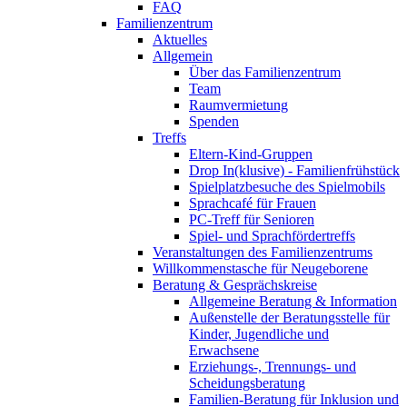
FAQ
Familienzentrum
Aktuelles
Allgemein
Über das Familienzentrum
Team
Raumvermietung
Spenden
Treffs
Eltern-Kind-Gruppen
Drop In(klusive) - Familienfrühstück
Spielplatzbesuche des Spielmobils
Sprachcafé für Frauen
PC-Treff für Senioren
Spiel- und Sprachfördertreffs
Veranstaltungen des Familienzentrums
Willkommenstasche für Neugeborene
Beratung & Gesprächskreise
Allgemeine Beratung & Information
Außenstelle der Beratungsstelle für
Kinder, Jugendliche und
Erwachsene
Erziehungs-, Trennungs- und
Scheidungsberatung
Familien-Beratung für Inklusion und