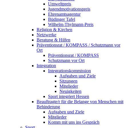
Umweltpreis
Jugendmotivationspreis
Ehrenamtsagentur
Büdinger Tafel
Wilhelm-Thylmann-Preis
Religion & Kirchen
Netzwerke
Beratung & Hilfen
Präventionsrat / KOMPASS / Schutzmann vor
Ort
Präventionsrat / KOMPASS
Schutzmann vor Ort
Integration
Integrationskommission
Aufgaben und Ziele
Sitzungen
Mitglieder
Neuigkeiten
Sport integriert Hessen
Beauftragte/r für die Belange von Menschen mit
Behinderung
Aufgaben und Ziele
Mitglieder
Komm mit uns ins Gespräch
Sport