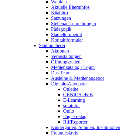
Webkita
Aktuelle Elterninfos
Kitabüro
Satzungen
Stellenausschreibungen
Pädagogik
Stadtelternbeirat
Kontaktformular
Stadtbücherei
Aktionen
Veranstaltungen
Öffnungszeiten
Medienkatalog / Login
Das Team
Ausleihe & Medienangebot
Digitale-Angebote
Onleihe
GENIOS eBIB
E-Learning
sofatutor
Onilo
Digi-Freitag
RiffReporter
Kindergärten, Schulen, Institutionen
Freundeskreis