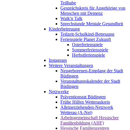
Teilhabe
Gesprächskreis für Angehörige von
Menschen mit Demenz
Walk'n Talk
Sprechstunde Mentale Gesundheit
Kinderbetreuung
Teilzeit-Schulkind-Betreuung
Ferienspiele Planet Zukunft
Osterferienspiele
Sommerferienspiele
Herbstferienspiele
Instagram
Weitere Veranstaltungen
Neugeborenen-Empfang der Stadt
Büdingen
Veranstaltungskalender der Stadt
Büdingen
Netzwerke
Präventionsrat Büdingen
Frühe Hilfen Wetteraukreis
Alleinerziehenden-Netzwerk
Wetterau (A-Net)
Arbeitsgemeinschaft Hessischer
Familienbildung (AHF)
Hessische Familienzentren