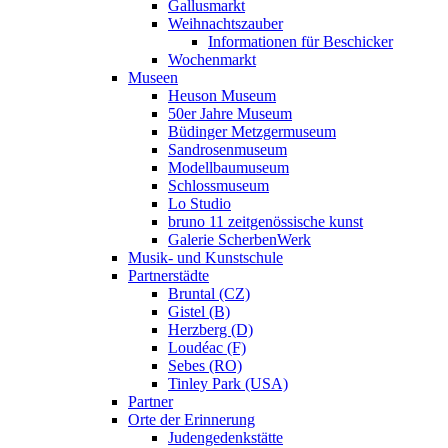
Gallusmarkt
Weihnachtszauber
Informationen für Beschicker
Wochenmarkt
Museen
Heuson Museum
50er Jahre Museum
Büdinger Metzgermuseum
Sandrosenmuseum
Modellbaumuseum
Schlossmuseum
Lo Studio
bruno 11 zeitgenössische kunst
Galerie ScherbenWerk
Musik- und Kunstschule
Partnerstädte
Bruntal (CZ)
Gistel (B)
Herzberg (D)
Loudéac (F)
Sebes (RO)
Tinley Park (USA)
Partner
Orte der Erinnerung
Judengedenkstätte