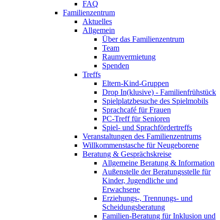
FAQ
Familienzentrum
Aktuelles
Allgemein
Über das Familienzentrum
Team
Raumvermietung
Spenden
Treffs
Eltern-Kind-Gruppen
Drop In(klusive) - Familienfrühstück
Spielplatzbesuche des Spielmobils
Sprachcafé für Frauen
PC-Treff für Senioren
Spiel- und Sprachfördertreffs
Veranstaltungen des Familienzentrums
Willkommenstasche für Neugeborene
Beratung & Gesprächskreise
Allgemeine Beratung & Information
Außenstelle der Beratungsstelle für
Kinder, Jugendliche und
Erwachsene
Erziehungs-, Trennungs- und
Scheidungsberatung
Familien-Beratung für Inklusion und