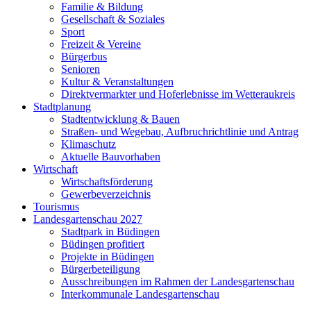
Familie & Bildung
Gesellschaft & Soziales
Sport
Freizeit & Vereine
Bürgerbus
Senioren
Kultur & Veranstaltungen
Direktvermarkter und Hoferlebnisse im Wetteraukreis
Stadtplanung
Stadtentwicklung & Bauen
Straßen- und Wegebau, Aufbruchrichtlinie und Antrag
Klimaschutz
Aktuelle Bauvorhaben
Wirtschaft
Wirtschaftsförderung
Gewerbeverzeichnis
Tourismus
Landesgartenschau 2027
Stadtpark in Büdingen
Büdingen profitiert
Projekte in Büdingen
Bürgerbeteiligung
Ausschreibungen im Rahmen der Landesgartenschau
Interkommunale Landesgartenschau