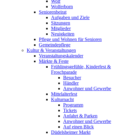
Wolf
Wolferborn
Seniorenbeirat
Aufgaben und Ziele
Sitzungen
Mitglieder
Neuigkeiten
Pflege und Wohnen für Senioren
Gemeindepflege
Kultur & Veranstaltungen
Veranstaltungskalender
Märkte & Feste
Frühlingsgefühle, Kinderfest &
Froschparade
Besucher
Händler
Anwohner und Gewerbe
Mittelalterfest
Kulturnacht
Programm
Tickets
Anfahrt & Parken
Anwohner und Gewerbe
Auf einen Blick
Düdelsheimer Markt