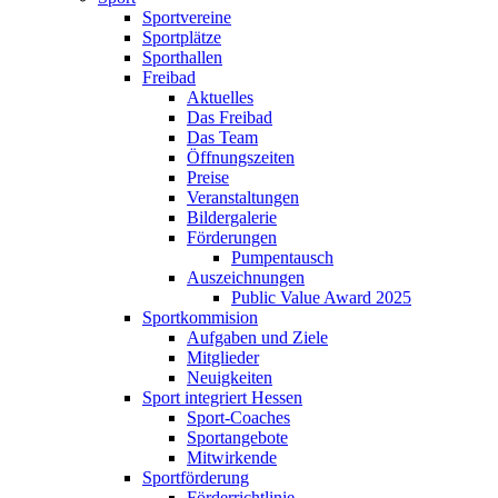
Sportvereine
Sportplätze
Sporthallen
Freibad
Aktuelles
Das Freibad
Das Team
Öffnungszeiten
Preise
Veranstaltungen
Bildergalerie
Förderungen
Pumpentausch
Auszeichnungen
Public Value Award 2025
Sportkommision
Aufgaben und Ziele
Mitglieder
Neuigkeiten
Sport integriert Hessen
Sport-Coaches
Sportangebote
Mitwirkende
Sportförderung
Förderrichtlinie