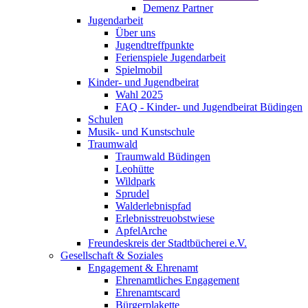
Demenz Partner
Jugendarbeit
Über uns
Jugendtreffpunkte
Ferienspiele Jugendarbeit
Spielmobil
Kinder- und Jugendbeirat
Wahl 2025
FAQ - Kinder- und Jugendbeirat Büdingen
Schulen
Musik- und Kunstschule
Traumwald
Traumwald Büdingen
Leohütte
Wildpark
Sprudel
Walderlebnispfad
Erlebnisstreuobstwiese
ApfelArche
Freundeskreis der Stadtbücherei e.V.
Gesellschaft & Soziales
Engagement & Ehrenamt
Ehrenamtliches Engagement
Ehrenamtscard
Bürgerplakette