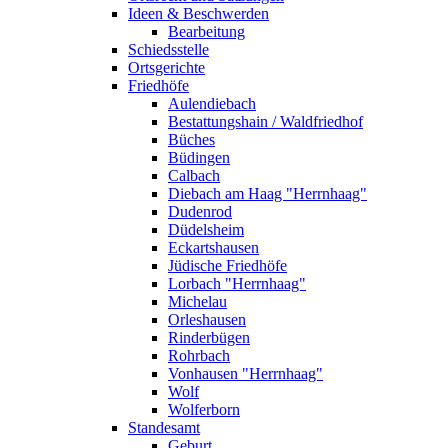
Ideen & Beschwerden
Bearbeitung
Schiedsstelle
Ortsgerichte
Friedhöfe
Aulendiebach
Bestattungshain / Waldfriedhof
Büches
Büdingen
Calbach
Diebach am Haag "Herrnhaag"
Dudenrod
Düdelsheim
Eckartshausen
Jüdische Friedhöfe
Lorbach "Herrnhaag"
Michelau
Orleshausen
Rinderbügen
Rohrbach
Vonhausen "Herrnhaag"
Wolf
Wolferborn
Standesamt
Geburt