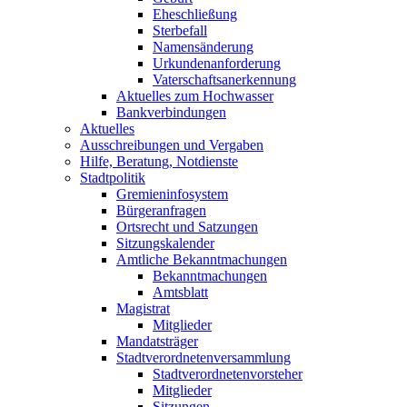
Eheschließung
Sterbefall
Namensänderung
Urkundenanforderung
Vaterschaftsanerkennung
Aktuelles zum Hochwasser
Bankverbindungen
Aktuelles
Ausschreibungen und Vergaben
Hilfe, Beratung, Notdienste
Stadtpolitik
Gremieninfosystem
Bürgeranfragen
Ortsrecht und Satzungen
Sitzungskalender
Amtliche Bekanntmachungen
Bekanntmachungen
Amtsblatt
Magistrat
Mitglieder
Mandatsträger
Stadtverordnetenversammlung
Stadtverordnetenvorsteher
Mitglieder
Sitzungen