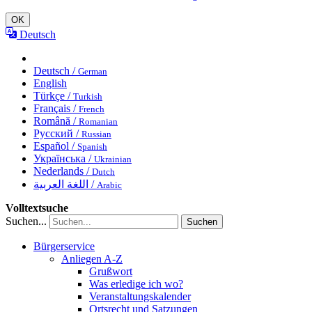
OK
Deutsch
Deutsch /
German
English
Türkçe /
Turkish
Français /
French
Română /
Romanian
Русский /
Russian
Español /
Spanish
Українська /
Ukrainian
Nederlands /
Dutch
اللغة العربية /
Arabic
Volltextsuche
Suchen...
Suchen
Bürgerservice
Anliegen A-Z
Grußwort
Was erledige ich wo?
Veranstaltungskalender
Ortsrecht und Satzungen