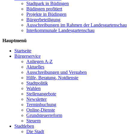
Stadtpark in Büdingen
Büdingen profitiert
Projekte in Büdingen
Bürgerbeteiligung
Ausschreibungen im Rahmen der Landesgartenschau
Interkommunale Landesgartenschau
Hauptmenü
Startseite
Bürgerservice
Anliegen A-Z
Aktuelles
Ausschreibungen und Vergaben
Hilfe, Beratung, Notdienste
Stadtpolitik
Wahlen
Stellenangebote
Newsletter
Terminbuchung
Online-Dienste
Grundsteuerreform
Steuern
Stadtleben
Die Stadt