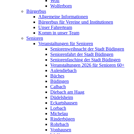
Wolf
Wolferborn
Bürgerbus
Allgemeine Informationen
Bürgerbus für Vereine und Institutionen
Unser Fahrerteam
Komm in unser Team
Senioren
Veranstaltungen für Senioren
Seniorenweihnacht der Stadt Büdingen
Seniorenfahrt der Stadt Büdingen
Seniorenfasching der Stadt Büdingen
Veranstaltungen 2026 für Senioren 60+
Aulendiebach
Büches
Büdingen
Calbach
Diebach am Haag
Düdelsheim
Eckartshausen
Lorbach
Michelau
Rinderbügen
Rohrbach
Vonhausen