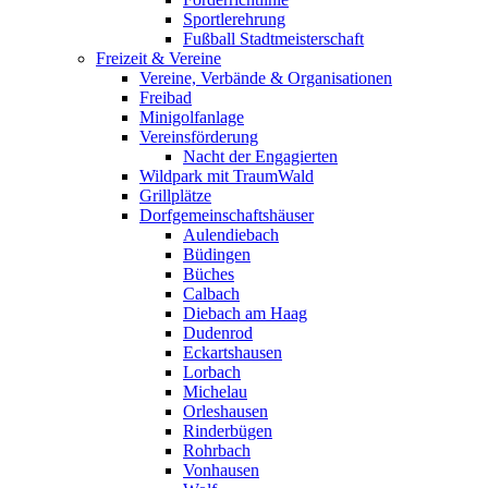
Sportlerehrung
Fußball Stadtmeisterschaft
Freizeit & Vereine
Vereine, Verbände & Organisationen
Freibad
Minigolfanlage
Vereinsförderung
Nacht der Engagierten
Wildpark mit TraumWald
Grillplätze
Dorfgemeinschaftshäuser
Aulendiebach
Büdingen
Büches
Calbach
Diebach am Haag
Dudenrod
Eckartshausen
Lorbach
Michelau
Orleshausen
Rinderbügen
Rohrbach
Vonhausen