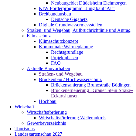
Neubaugebiet Düdelsheim Eichmorgen
KfW-Förderprogramm "Jung kauft Alt"
Breitbandausbau
Deutsche Giganetz
Digitale Grundwassermessstellen
Straßen- und Wegebau, Aufbruchrichtlinie und Antrag
Klimaschutz
Klimaschutzkonzept
Kommunale Wärmeplanung
Rechtsgrundlage
Projektphasen
FAQ
Aktuelle Bauvorhaben
Straßen- und Wegebau
Brückenbau / Hochwasserschutz
Brückensanierung Brunostraße Büdingen
Brückenerneuerung »Grauer-Stein-Straße«
Eckartshausen
Hochbau
Wirtschaft
Wirtschaftsförderung
Wirtschaftsförderung Wetteraukreis
Gewerbeverzeichnis
Tourismus
Landesgartenschau 2027