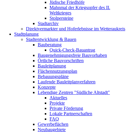
Jüdische Friedhöfe
Mahnmal der Kriegsopfer des II.
Weltkrieges
Stolpersteine
Stadtarchiv
Direktvermarkter und Hoferlebnisse im Wetteraukreis
Stadtplanung
Stadtentwicklung & Bauen
Bauberatung
Quick-Check-Bauantrag
Baugenehmigungsfreie Bauvorhaben
Örtliche Bauvorschriften
Bauleitplanung
Flächennutzungsplan
Bebauungspläne
Laufende Bauleitplanverfahren
Konzepte
Lebendige Zentren "Südliche Altstadt"
Aktuelles
Projekte
Private Förderung
Lokale Partnerschaften
FAQ
Gewerbeflächen
Neubaugebiete