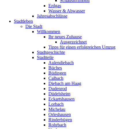
Schadstoffmobil
Erdgas
Wasser & Abwasser
Jahresabschlüsse
Stadtleben
Die Stadt
Willkommen
Ihr neues Zuhause
Ausgezeichnet
Tipps für einen erfolgreichen Umzug
Stadtgeschichte
Stadtteile
Aulendiebach
Büches
Büdingen
Calbach
Diebach am Haag
Dudenrod
Düdelsheim
Eckartshausen
Lorbach
Michelau
Orleshausen
Rinderbügen
Rohrbach