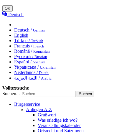
OK
Deutsch
Deutsch /
German
English
Türkçe /
Turkish
Français /
French
Română /
Romanian
Русский /
Russian
Español /
Spanish
Українська /
Ukrainian
Nederlands /
Dutch
اللغة العربية /
Arabic
Volltextsuche
Suchen...
Suchen
Bürgerservice
Anliegen A-Z
Grußwort
Was erledige ich wo?
Veranstaltungskalender
Ortsrecht und Satzungen