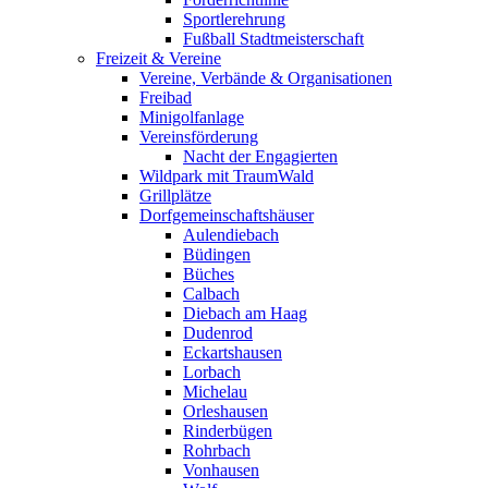
Sportlerehrung
Fußball Stadtmeisterschaft
Freizeit & Vereine
Vereine, Verbände & Organisationen
Freibad
Minigolfanlage
Vereinsförderung
Nacht der Engagierten
Wildpark mit TraumWald
Grillplätze
Dorfgemeinschaftshäuser
Aulendiebach
Büdingen
Büches
Calbach
Diebach am Haag
Dudenrod
Eckartshausen
Lorbach
Michelau
Orleshausen
Rinderbügen
Rohrbach
Vonhausen