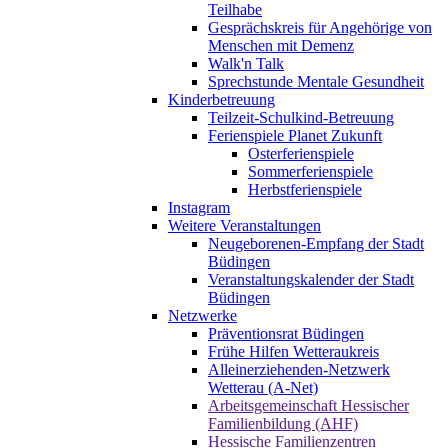
Teilhabe
Gesprächskreis für Angehörige von
Menschen mit Demenz
Walk'n Talk
Sprechstunde Mentale Gesundheit
Kinderbetreuung
Teilzeit-Schulkind-Betreuung
Ferienspiele Planet Zukunft
Osterferienspiele
Sommerferienspiele
Herbstferienspiele
Instagram
Weitere Veranstaltungen
Neugeborenen-Empfang der Stadt
Büdingen
Veranstaltungskalender der Stadt
Büdingen
Netzwerke
Präventionsrat Büdingen
Frühe Hilfen Wetteraukreis
Alleinerziehenden-Netzwerk
Wetterau (A-Net)
Arbeitsgemeinschaft Hessischer
Familienbildung (AHF)
Hessische Familienzentren