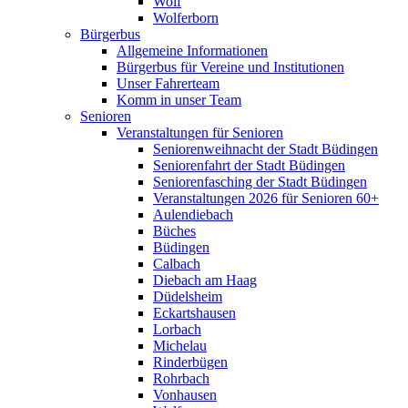
Wolf
Wolferborn
Bürgerbus
Allgemeine Informationen
Bürgerbus für Vereine und Institutionen
Unser Fahrerteam
Komm in unser Team
Senioren
Veranstaltungen für Senioren
Seniorenweihnacht der Stadt Büdingen
Seniorenfahrt der Stadt Büdingen
Seniorenfasching der Stadt Büdingen
Veranstaltungen 2026 für Senioren 60+
Aulendiebach
Büches
Büdingen
Calbach
Diebach am Haag
Düdelsheim
Eckartshausen
Lorbach
Michelau
Rinderbügen
Rohrbach
Vonhausen