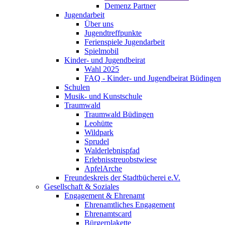
Demenz Partner
Jugendarbeit
Über uns
Jugendtreffpunkte
Ferienspiele Jugendarbeit
Spielmobil
Kinder- und Jugendbeirat
Wahl 2025
FAQ - Kinder- und Jugendbeirat Büdingen
Schulen
Musik- und Kunstschule
Traumwald
Traumwald Büdingen
Leohütte
Wildpark
Sprudel
Walderlebnispfad
Erlebnisstreuobstwiese
ApfelArche
Freundeskreis der Stadtbücherei e.V.
Gesellschaft & Soziales
Engagement & Ehrenamt
Ehrenamtliches Engagement
Ehrenamtscard
Bürgerplakette