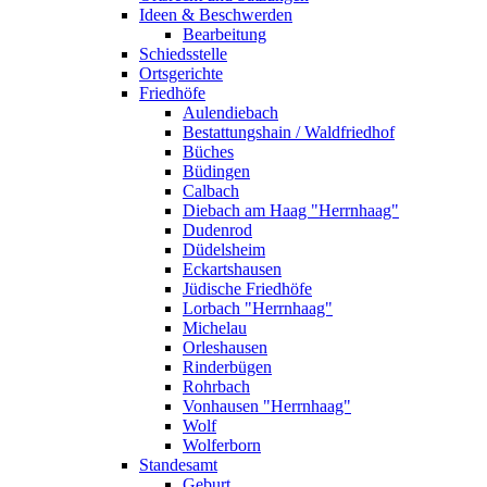
Ideen & Beschwerden
Bearbeitung
Schiedsstelle
Ortsgerichte
Friedhöfe
Aulendiebach
Bestattungshain / Waldfriedhof
Büches
Büdingen
Calbach
Diebach am Haag "Herrnhaag"
Dudenrod
Düdelsheim
Eckartshausen
Jüdische Friedhöfe
Lorbach "Herrnhaag"
Michelau
Orleshausen
Rinderbügen
Rohrbach
Vonhausen "Herrnhaag"
Wolf
Wolferborn
Standesamt
Geburt