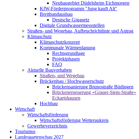
Neubaugebiet Düdelsheim Eichmorgen
KfW-Förderprogramm "Jung kauft Alt"
Breitbandausbau
Deutsche Giganetz
Digitale Grundwassermessstellen
Straßen- und Wegebau, Aufbruchrichtlinie und Antrag
Klimaschutz
Klimaschutzkonzept
Kommunale Wärmeplanung
Rechtsgrundlage
Projektphasen
FAQ
Aktuelle Bauvorhaben
Straßen- und Wegebau
Brückenbau / Hochwasserschutz
Brückensanierung Brunostraße Büdingen
Brückenerneuerung »Grauer-Stein-Straße«
Eckartshausen
Hochbau
Wirtschaft
Wirtschaftsförderung
Wirtschaftsförderung Wetteraukreis
Gewerbeverzeichnis
Tourismus
Landesgartenschau 2027