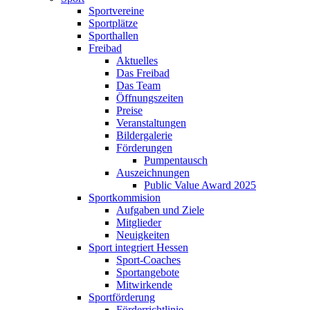
Sportvereine
Sportplätze
Sporthallen
Freibad
Aktuelles
Das Freibad
Das Team
Öffnungszeiten
Preise
Veranstaltungen
Bildergalerie
Förderungen
Pumpentausch
Auszeichnungen
Public Value Award 2025
Sportkommision
Aufgaben und Ziele
Mitglieder
Neuigkeiten
Sport integriert Hessen
Sport-Coaches
Sportangebote
Mitwirkende
Sportförderung
Förderrichtlinie