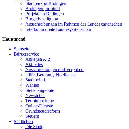
Stadtpark in Büdingen
Büdingen profitiert
Projekte in Büdingen
Bürgerbeteiligung
Ausschreibungen im Rahmen der Landesgartenschau
Interkommunale Landesgartenschau
Hauptmenü
Startseite
Bürgerservice
Anliegen A-Z
Aktuelles
Ausschreibungen und Vergaben
Hilfe, Beratung, Notdienste
Stadtpolitik
Wahlen
Stellenangebote
Newsletter
Terminbuchung
Online-Dienste
Grundsteuerreform
Steuern
Stadtleben
Die Stadt