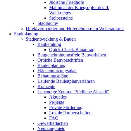
Jüdische Friedhöfe
Mahnmal der Kriegsopfer des II.
Weltkrieges
Stolpersteine
Stadtarchiv
Direktvermarkter und Hoferlebnisse im Wetteraukreis
Stadtplanung
Stadtentwicklung & Bauen
Bauberatung
Quick-Check-Bauantrag
Baugenehmigungsfreie Bauvorhaben
Örtliche Bauvorschriften
Bauleitplanung
Flächennutzungsplan
Bebauungspläne
Laufende Bauleitplanverfahren
Konzepte
Lebendige Zentren "Südliche Altstadt"
Aktuelles
Projekte
Private Förderung
Lokale Partnerschaften
FAQ
Gewerbeflächen
Neubaugebiete