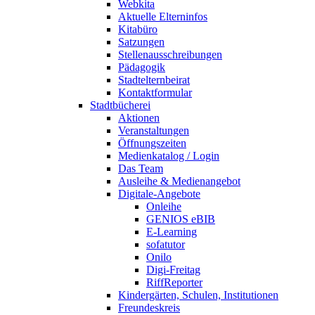
Webkita
Aktuelle Elterninfos
Kitabüro
Satzungen
Stellenausschreibungen
Pädagogik
Stadtelternbeirat
Kontaktformular
Stadtbücherei
Aktionen
Veranstaltungen
Öffnungszeiten
Medienkatalog / Login
Das Team
Ausleihe & Medienangebot
Digitale-Angebote
Onleihe
GENIOS eBIB
E-Learning
sofatutor
Onilo
Digi-Freitag
RiffReporter
Kindergärten, Schulen, Institutionen
Freundeskreis