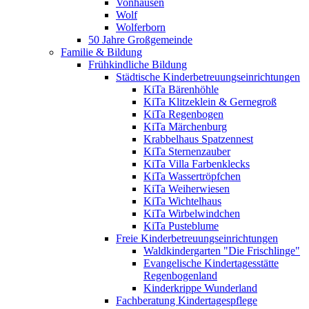
Vonhausen
Wolf
Wolferborn
50 Jahre Großgemeinde
Familie & Bildung
Frühkindliche Bildung
Städtische Kinderbetreuungseinrichtungen
KiTa Bärenhöhle
KiTa Klitzeklein & Gernegroß
KiTa Regenbogen
KiTa Märchenburg
Krabbelhaus Spatzennest
KiTa Sternenzauber
KiTa Villa Farbenklecks
KiTa Wassertröpfchen
KiTa Weiherwiesen
KiTa Wichtelhaus
KiTa Wirbelwindchen
KiTa Pusteblume
Freie Kinderbetreuungseinrichtungen
Waldkindergarten "Die Frischlinge"
Evangelische Kindertagesstätte
Regenbogenland
Kinderkrippe Wunderland
Fachberatung Kindertagespflege