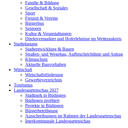
Familie & Bildung
Gesellschaft & Soziales
Sport
Freizeit & Vereine
Bürgerbus
Senioren
Kultur & Veranstaltungen
Direktvermarkter und Hoferlebnisse im Wetteraukreis
Stadtplanung
Stadtentwicklung & Bauen
Straßen- und Wegebau, Aufbruchrichtlinie und Antrag
Klimaschutz
Aktuelle Bauvorhaben
Wirtschaft
Wirtschaftsförderung
Gewerbeverzeichnis
Tourismus
Landesgartenschau 2027
Stadtpark in Büdingen
Büdingen profitiert
Projekte in Büdingen
Bürgerbeteiligung
Ausschreibungen im Rahmen der Landesgartenschau
Interkommunale Landesgartenschau