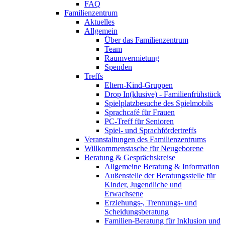
FAQ
Familienzentrum
Aktuelles
Allgemein
Über das Familienzentrum
Team
Raumvermietung
Spenden
Treffs
Eltern-Kind-Gruppen
Drop In(klusive) - Familienfrühstück
Spielplatzbesuche des Spielmobils
Sprachcafé für Frauen
PC-Treff für Senioren
Spiel- und Sprachfördertreffs
Veranstaltungen des Familienzentrums
Willkommenstasche für Neugeborene
Beratung & Gesprächskreise
Allgemeine Beratung & Information
Außenstelle der Beratungsstelle für
Kinder, Jugendliche und
Erwachsene
Erziehungs-, Trennungs- und
Scheidungsberatung
Familien-Beratung für Inklusion und