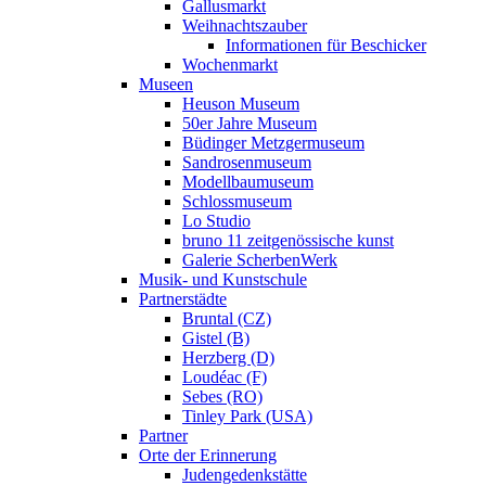
Gallusmarkt
Weihnachtszauber
Informationen für Beschicker
Wochenmarkt
Museen
Heuson Museum
50er Jahre Museum
Büdinger Metzgermuseum
Sandrosenmuseum
Modellbaumuseum
Schlossmuseum
Lo Studio
bruno 11 zeitgenössische kunst
Galerie ScherbenWerk
Musik- und Kunstschule
Partnerstädte
Bruntal (CZ)
Gistel (B)
Herzberg (D)
Loudéac (F)
Sebes (RO)
Tinley Park (USA)
Partner
Orte der Erinnerung
Judengedenkstätte