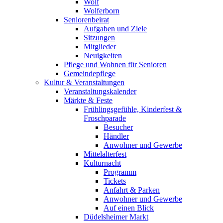
Wolf
Wolferborn
Seniorenbeirat
Aufgaben und Ziele
Sitzungen
Mitglieder
Neuigkeiten
Pflege und Wohnen für Senioren
Gemeindepflege
Kultur & Veranstaltungen
Veranstaltungskalender
Märkte & Feste
Frühlingsgefühle, Kinderfest &
Froschparade
Besucher
Händler
Anwohner und Gewerbe
Mittelalterfest
Kulturnacht
Programm
Tickets
Anfahrt & Parken
Anwohner und Gewerbe
Auf einen Blick
Düdelsheimer Markt