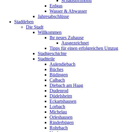
Schadstoffmobil
Erdgas
Wasser & Abwasser
Jahresabschlüsse
Stadtleben
Die Stadt
Willkommen
Ihr neues Zuhause
Ausgezeichnet
Tipps für einen erfolgreichen Umzug
Stadtgeschichte
Stadtteile
Aulendiebach
Büches
Büdingen
Calbach
Diebach am Haag
Dudenrod
Düdelsheim
Eckartshausen
Lorbach
Michelau
Orleshausen
Rinderbügen
Rohrbach