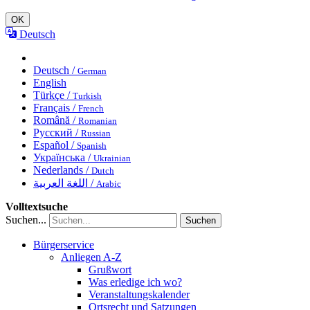
OK
Deutsch
Deutsch /
German
English
Türkçe /
Turkish
Français /
French
Română /
Romanian
Русский /
Russian
Español /
Spanish
Українська /
Ukrainian
Nederlands /
Dutch
اللغة العربية /
Arabic
Volltextsuche
Suchen...
Suchen
Bürgerservice
Anliegen A-Z
Grußwort
Was erledige ich wo?
Veranstaltungskalender
Ortsrecht und Satzungen