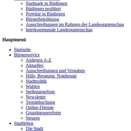
Stadtpark in Büdingen
Büdingen profitiert
Projekte in Büdingen
Bürgerbeteiligung
Ausschreibungen im Rahmen der Landesgartenschau
Interkommunale Landesgartenschau
Hauptmenü
Startseite
Bürgerservice
Anliegen A-Z
Aktuelles
Ausschreibungen und Vergaben
Hilfe, Beratung, Notdienste
Stadtpolitik
Wahlen
Stellenangebote
Newsletter
Terminbuchung
Online-Dienste
Grundsteuerreform
Steuern
Stadtleben
Die Stadt