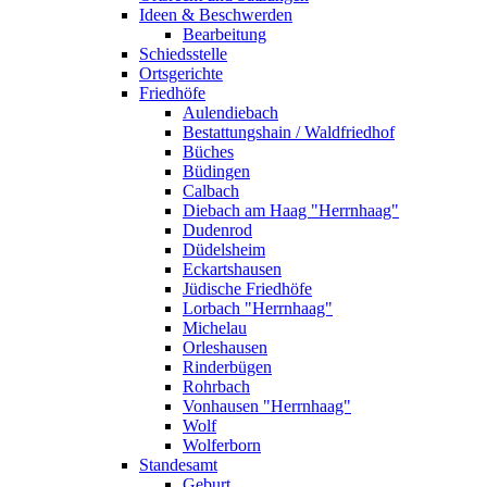
Ideen & Beschwerden
Bearbeitung
Schiedsstelle
Ortsgerichte
Friedhöfe
Aulendiebach
Bestattungshain / Waldfriedhof
Büches
Büdingen
Calbach
Diebach am Haag "Herrnhaag"
Dudenrod
Düdelsheim
Eckartshausen
Jüdische Friedhöfe
Lorbach "Herrnhaag"
Michelau
Orleshausen
Rinderbügen
Rohrbach
Vonhausen "Herrnhaag"
Wolf
Wolferborn
Standesamt
Geburt