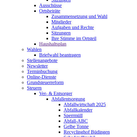
Ausschüsse
Ortsbeiräte
Zusammensetzung und Wahl
Mitglieder
Aufgaben und Rechte
Sitzungen
Ihre Stimme im Ortsteil
Haushaltsplan
Wahlen
Briefwahl beantragen
Stellenangebote
Newsletter
Terminbuchung
Online-Dienste
Grundsteuerreform
Steuern
Ver- & Entsorger
Abfallentsorgung
Abfallwirtschaft 2025
Abfallkalender
Sperrmüll
Abfall-ABC
Gelbe Tonne
Recyclinghof Büdingen