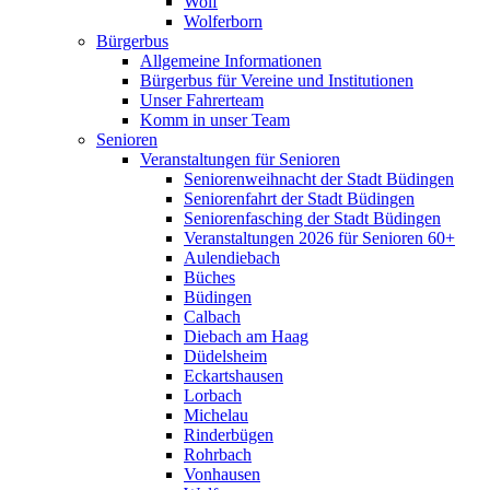
Wolf
Wolferborn
Bürgerbus
Allgemeine Informationen
Bürgerbus für Vereine und Institutionen
Unser Fahrerteam
Komm in unser Team
Senioren
Veranstaltungen für Senioren
Seniorenweihnacht der Stadt Büdingen
Seniorenfahrt der Stadt Büdingen
Seniorenfasching der Stadt Büdingen
Veranstaltungen 2026 für Senioren 60+
Aulendiebach
Büches
Büdingen
Calbach
Diebach am Haag
Düdelsheim
Eckartshausen
Lorbach
Michelau
Rinderbügen
Rohrbach
Vonhausen