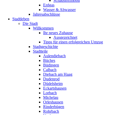
Schadstoffmobil
Erdgas
Wasser & Abwasser
Jahresabschlüsse
Stadtleben
Die Stadt
Willkommen
Ihr neues Zuhause
Ausgezeichnet
Tipps für einen erfolgreichen Umzug
Stadtgeschichte
Stadtteile
Aulendiebach
Büches
Büdingen
Calbach
Diebach am Haag
Dudenrod
Düdelsheim
Eckartshausen
Lorbach
Michelau
Orleshausen
Rinderbügen
Rohrbach