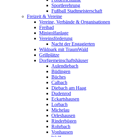
Sportlerehrung
Fußball Stadtmeisterschaft
Freizeit & Vereine
Vereine, Verbände & Organisationen
Freibad
Minigolfanlage
Vereinsförderung
Nacht der Engagierten
Wildpark mit TraumWald
Grillplätze
Dorfgemeinschaftshäuser
Aulendiebach
Büdingen
Büches
Calbach
Diebach am Haag
Dudenrod
Eckartshausen
Lorbach
Michelau
Orleshausen
Rinderbügen
Rohrbach
Vonhausen