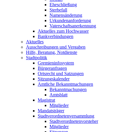
Eheschließung
Sterbefall
Namensänderung
Urkundenanforderung
Vaterschaftsanerkennung
Aktuelles zum Hochwasser
Bankverbindungen
Aktuelles
Ausschreibungen und Vergaben
Hilfe, Beratung, Notdienste
Stadtpolitik
Gremieninfosystem
Bürgeranfragen
Ortsrecht und Satzungen
Sitzungskalender
Amtliche Bekanntmachungen
Bekanntmachungen
Amtsblatt
Magistrat
Mitglieder
Mandatsträger
Stadtverordnetenversammlung
Stadtverordnetenvorsteher
Mitglieder
Sitzungen