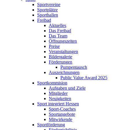
Sportvereine
Sportplätze
Sporthallen
Freibad
Aktuelles
Das Freibad
Das Team
Öffnungszeiten
Preise
Veranstaltungen
Bildergalerie
Förderungen
Pumpentausch
Auszeichnungen
Public Value Award 2025
Sportkommision
Aufgaben und Ziele
Mitglieder
Neuigkeiten
Sport integriert Hessen
Sport-Coaches
Sportangebote
Mitwirkende
Sportförderung
Förderrichtlinie