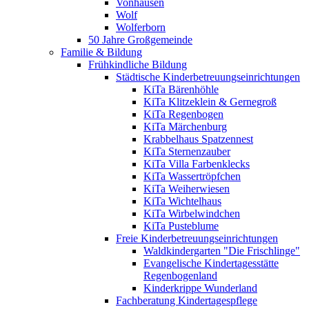
Vonhausen
Wolf
Wolferborn
50 Jahre Großgemeinde
Familie & Bildung
Frühkindliche Bildung
Städtische Kinderbetreuungseinrichtungen
KiTa Bärenhöhle
KiTa Klitzeklein & Gernegroß
KiTa Regenbogen
KiTa Märchenburg
Krabbelhaus Spatzennest
KiTa Sternenzauber
KiTa Villa Farbenklecks
KiTa Wassertröpfchen
KiTa Weiherwiesen
KiTa Wichtelhaus
KiTa Wirbelwindchen
KiTa Pusteblume
Freie Kinderbetreuungseinrichtungen
Waldkindergarten "Die Frischlinge"
Evangelische Kindertagesstätte
Regenbogenland
Kinderkrippe Wunderland
Fachberatung Kindertagespflege