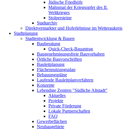
Jüdische Friedhöfe
Mahnmal der Kriegsopfer des II.
Weltkrieges
Stolpersteine
Stadtarchiv
Direktvermarkter und Hoferlebnisse im Wetteraukreis
Stadtplanung
Stadtentwicklung & Bauen
Bauberatung
Quick-Check-Bauantrag
Baugenehmigungsfreie Bauvorhaben
Örtliche Bauvorschriften
Bauleitplanung
Flächennutzungsplan
Bebauungspläne
Laufende Bauleitplanverfahren
Konzepte
Lebendige Zentren "Südliche Altstadt"
Aktuelles
Projekte
Private Förderung
Lokale Partnerschaften
FAQ
Gewerbeflächen
Neubaugebiete