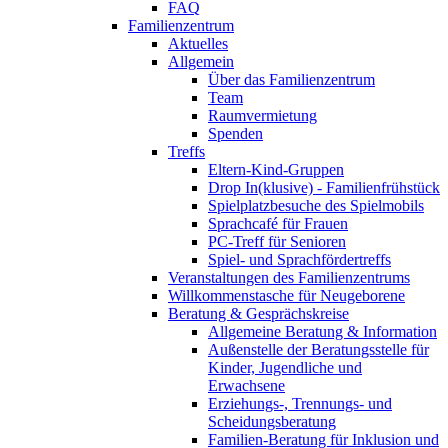
FAQ
Familienzentrum
Aktuelles
Allgemein
Über das Familienzentrum
Team
Raumvermietung
Spenden
Treffs
Eltern-Kind-Gruppen
Drop In(klusive) - Familienfrühstück
Spielplatzbesuche des Spielmobils
Sprachcafé für Frauen
PC-Treff für Senioren
Spiel- und Sprachfördertreffs
Veranstaltungen des Familienzentrums
Willkommenstasche für Neugeborene
Beratung & Gesprächskreise
Allgemeine Beratung & Information
Außenstelle der Beratungsstelle für
Kinder, Jugendliche und
Erwachsene
Erziehungs-, Trennungs- und
Scheidungsberatung
Familien-Beratung für Inklusion und