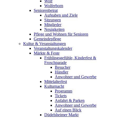
Wolf
Wolferborn
Seniorenbeirat
Aufgaben und Ziele
Sitzungen
Mitglieder
Neuigkeiten
Pflege und Wohnen für Senioren
Gemeindepflege
Kultur & Veranstaltungen
Veranstaltungskalender
Märkte & Feste
Frühlingsgefühle, Kinderfest &
Froschparade
Besucher
Händler
Anwohner und Gewerbe
Mittelalterfest
Kulturnacht
Programm
Tickets
Anfahrt & Parken
Anwohner und Gewerbe
Auf einen Blick
Düdelsheimer Markt