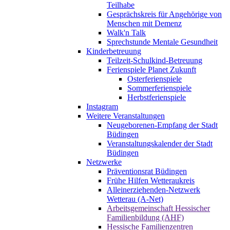
Teilhabe
Gesprächskreis für Angehörige von
Menschen mit Demenz
Walk'n Talk
Sprechstunde Mentale Gesundheit
Kinderbetreuung
Teilzeit-Schulkind-Betreuung
Ferienspiele Planet Zukunft
Osterferienspiele
Sommerferienspiele
Herbstferienspiele
Instagram
Weitere Veranstaltungen
Neugeborenen-Empfang der Stadt
Büdingen
Veranstaltungskalender der Stadt
Büdingen
Netzwerke
Präventionsrat Büdingen
Frühe Hilfen Wetteraukreis
Alleinerziehenden-Netzwerk
Wetterau (A-Net)
Arbeitsgemeinschaft Hessischer
Familienbildung (AHF)
Hessische Familienzentren