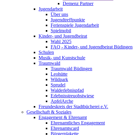
Demenz Partner
Jugendarbeit
Über uns
Jugendtreffpunkte
Ferienspiele Jugendarbeit
Spielmobil
Kinder- und Jugendbeirat
Wahl 2025
FAQ - Kinder- und Jugendbeirat Büdingen
Schulen
Musik- und Kunstschule
Traumwald
Traumwald Büdingen
Leohütte
Wildpark
Sprudel
Walderlebnispfad
Erlebnisstreuobstwiese
ApfelArche
Freundeskreis der Stadtbücherei e.V.
Gesellschaft & Soziales
Engagement & Ehrenamt
Ehrenamtliches Engagement
Ehrenamtscard
Bürgerplakette