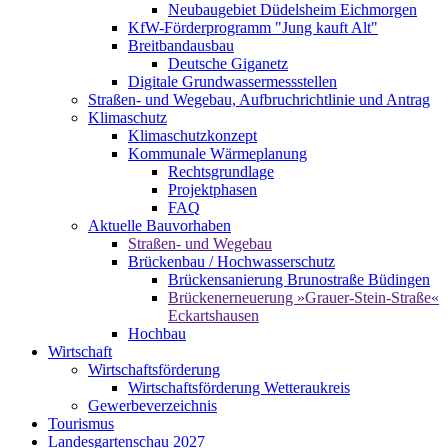
Neubaugebiet Düdelsheim Eichmorgen
KfW-Förderprogramm "Jung kauft Alt"
Breitbandausbau
Deutsche Giganetz
Digitale Grundwassermessstellen
Straßen- und Wegebau, Aufbruchrichtlinie und Antrag
Klimaschutz
Klimaschutzkonzept
Kommunale Wärmeplanung
Rechtsgrundlage
Projektphasen
FAQ
Aktuelle Bauvorhaben
Straßen- und Wegebau
Brückenbau / Hochwasserschutz
Brückensanierung Brunostraße Büdingen
Brückenerneuerung »Grauer-Stein-Straße«
Eckartshausen
Hochbau
Wirtschaft
Wirtschaftsförderung
Wirtschaftsförderung Wetteraukreis
Gewerbeverzeichnis
Tourismus
Landesgartenschau 2027