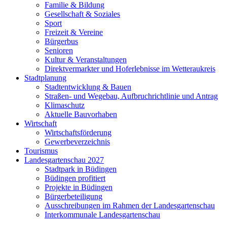
Familie & Bildung
Gesellschaft & Soziales
Sport
Freizeit & Vereine
Bürgerbus
Senioren
Kultur & Veranstaltungen
Direktvermarkter und Hoferlebnisse im Wetteraukreis
Stadtplanung
Stadtentwicklung & Bauen
Straßen- und Wegebau, Aufbruchrichtlinie und Antrag
Klimaschutz
Aktuelle Bauvorhaben
Wirtschaft
Wirtschaftsförderung
Gewerbeverzeichnis
Tourismus
Landesgartenschau 2027
Stadtpark in Büdingen
Büdingen profitiert
Projekte in Büdingen
Bürgerbeteiligung
Ausschreibungen im Rahmen der Landesgartenschau
Interkommunale Landesgartenschau