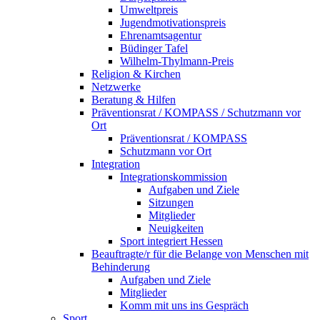
Umweltpreis
Jugendmotivationspreis
Ehrenamtsagentur
Büdinger Tafel
Wilhelm-Thylmann-Preis
Religion & Kirchen
Netzwerke
Beratung & Hilfen
Präventionsrat / KOMPASS / Schutzmann vor
Ort
Präventionsrat / KOMPASS
Schutzmann vor Ort
Integration
Integrationskommission
Aufgaben und Ziele
Sitzungen
Mitglieder
Neuigkeiten
Sport integriert Hessen
Beauftragte/r für die Belange von Menschen mit
Behinderung
Aufgaben und Ziele
Mitglieder
Komm mit uns ins Gespräch
Sport