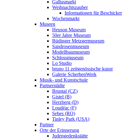
Gallusmarkt
Weihnachtszauber
Informationen für Beschicker
Wochenmarkt
Museen
Heuson Museum
50er Jahre Museum
Büdinger Metzgermuseum
Sandrosenmuseum
Modellbaumuseum
Schlossmuseum
Lo Studio
bruno 11 zeitgenössische kunst
Galerie ScherbenWerk
Musik- und Kunstschule
Partnerstädte
Bruntal (CZ)
Gistel (B)
Herzberg (D)
Loudéac (F)
Sebes (RO)
Tinley Park (USA)
Partner
Orte der Erinnerung
Judengedenkstätte