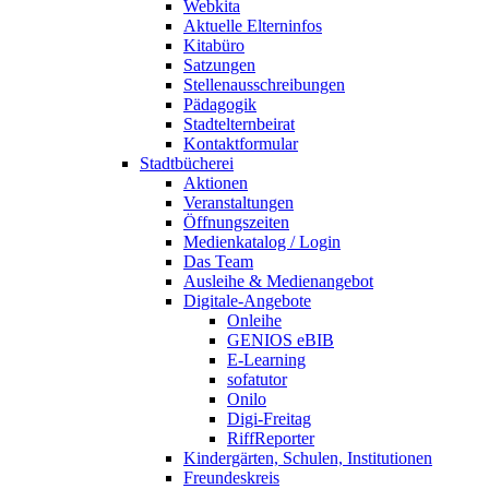
Webkita
Aktuelle Elterninfos
Kitabüro
Satzungen
Stellenausschreibungen
Pädagogik
Stadtelternbeirat
Kontaktformular
Stadtbücherei
Aktionen
Veranstaltungen
Öffnungszeiten
Medienkatalog / Login
Das Team
Ausleihe & Medienangebot
Digitale-Angebote
Onleihe
GENIOS eBIB
E-Learning
sofatutor
Onilo
Digi-Freitag
RiffReporter
Kindergärten, Schulen, Institutionen
Freundeskreis