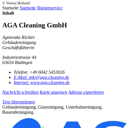
© Verena Holland
Startseite
Startseite
Bürgerservice
Inhalt
AGA Cleaning GmbH
Agnieszka Richter
Gebäudereinigung
Geschäftsführerin
Industriestrasse 44
63654 Büdingen
Telefon:
+49 6042 5453026
E-Mail:
info@aga-cleaning.de
Internet:
www.aga-cleaning.de
Nachricht schreiben
Karte anzeigen
Adresse exportieren
Text überspringen
Gebäudereinigung, Glasreinigung, Unterhaltsreinigung,
Bauendreinigung