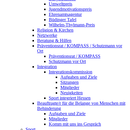
Umweltpreis
Jugendmotivationspreis
Ehrenamtsagentur
Büdinger Tafel
Wilhelm-Thylmann-Preis
Religion & Kirchen
Netzwerke
Beratung & Hilfen
Präventionsrat / KOMPASS / Schutzmann vor
Ort
Präventionsrat / KOMPASS
Schutzmann vor Ort
Integration
Integrationskommission
Aufgaben und Ziele
Sitzungen
Mitglieder
Neuigkeiten
Sport integriert Hessen
Beauftragte/r für die Belange von Menschen mit
Behinderung
Aufgaben und Ziele
Mitglieder
Komm mit uns ins Gespräch
Sport