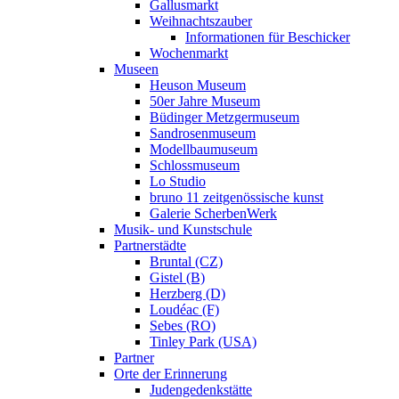
Gallusmarkt
Weihnachtszauber
Informationen für Beschicker
Wochenmarkt
Museen
Heuson Museum
50er Jahre Museum
Büdinger Metzgermuseum
Sandrosenmuseum
Modellbaumuseum
Schlossmuseum
Lo Studio
bruno 11 zeitgenössische kunst
Galerie ScherbenWerk
Musik- und Kunstschule
Partnerstädte
Bruntal (CZ)
Gistel (B)
Herzberg (D)
Loudéac (F)
Sebes (RO)
Tinley Park (USA)
Partner
Orte der Erinnerung
Judengedenkstätte