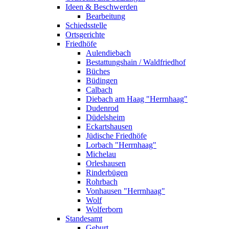
Ideen & Beschwerden
Bearbeitung
Schiedsstelle
Ortsgerichte
Friedhöfe
Aulendiebach
Bestattungshain / Waldfriedhof
Büches
Büdingen
Calbach
Diebach am Haag "Herrnhaag"
Dudenrod
Düdelsheim
Eckartshausen
Jüdische Friedhöfe
Lorbach "Herrnhaag"
Michelau
Orleshausen
Rinderbügen
Rohrbach
Vonhausen "Herrnhaag"
Wolf
Wolferborn
Standesamt
Geburt