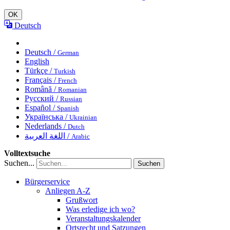
OK
Deutsch
Deutsch /
German
English
Türkçe /
Turkish
Français /
French
Română /
Romanian
Русский /
Russian
Español /
Spanish
Українська /
Ukrainian
Nederlands /
Dutch
اللغة العربية /
Arabic
Volltextsuche
Suchen...
Suchen
Bürgerservice
Anliegen A-Z
Grußwort
Was erledige ich wo?
Veranstaltungskalender
Ortsrecht und Satzungen