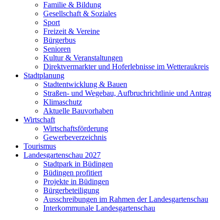
Familie & Bildung
Gesellschaft & Soziales
Sport
Freizeit & Vereine
Bürgerbus
Senioren
Kultur & Veranstaltungen
Direktvermarkter und Hoferlebnisse im Wetteraukreis
Stadtplanung
Stadtentwicklung & Bauen
Straßen- und Wegebau, Aufbruchrichtlinie und Antrag
Klimaschutz
Aktuelle Bauvorhaben
Wirtschaft
Wirtschaftsförderung
Gewerbeverzeichnis
Tourismus
Landesgartenschau 2027
Stadtpark in Büdingen
Büdingen profitiert
Projekte in Büdingen
Bürgerbeteiligung
Ausschreibungen im Rahmen der Landesgartenschau
Interkommunale Landesgartenschau