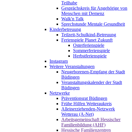
Teilhabe
Gesprächskreis für Angehörige von
Menschen mit Demenz
Walk'n Talk
Sprechstunde Mentale Gesundheit
Kinderbetreuung
Teilzeit-Schulkind-Betreuung
Ferienspiele Planet Zukunft
Osterferienspiele
Sommerferienspiele
Herbstferienspiele
Instagram
Weitere Veranstaltungen
Neugeborenen-Empfang der Stadt
Büdingen
Veranstaltungskalender der Stadt
Büdingen
Netzwerke
Präventionsrat Büdingen
Frühe Hilfen Wetteraukreis
Alleinerziehenden-Netzwerk
Wetterau (A-Net)
Arbeitsgemeinschaft Hessischer
Familienbildung (AHF)
Hessische Familienzentren