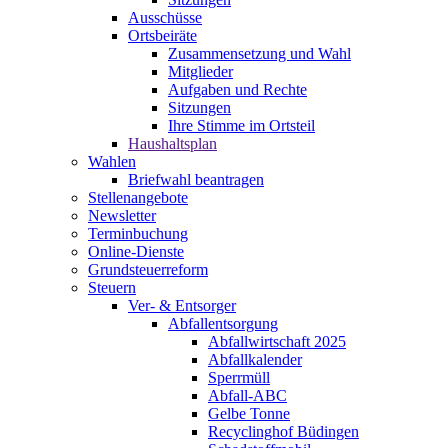
Ausschüsse
Ortsbeiräte
Zusammensetzung und Wahl
Mitglieder
Aufgaben und Rechte
Sitzungen
Ihre Stimme im Ortsteil
Haushaltsplan
Wahlen
Briefwahl beantragen
Stellenangebote
Newsletter
Terminbuchung
Online-Dienste
Grundsteuerreform
Steuern
Ver- & Entsorger
Abfallentsorgung
Abfallwirtschaft 2025
Abfallkalender
Sperrmüll
Abfall-ABC
Gelbe Tonne
Recyclinghof Büdingen