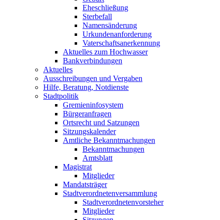
Eheschließung
Sterbefall
Namensänderung
Urkundenanforderung
Vaterschaftsanerkennung
Aktuelles zum Hochwasser
Bankverbindungen
Aktuelles
Ausschreibungen und Vergaben
Hilfe, Beratung, Notdienste
Stadtpolitik
Gremieninfosystem
Bürgeranfragen
Ortsrecht und Satzungen
Sitzungskalender
Amtliche Bekanntmachungen
Bekanntmachungen
Amtsblatt
Magistrat
Mitglieder
Mandatsträger
Stadtverordnetenversammlung
Stadtverordnetenvorsteher
Mitglieder
Sitzungen