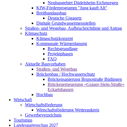
Neubaugebiet Düdelsheim Eichmorgen
KfW-Förderprogramm "Jung kauft Alt"
Breitbandausbau
Deutsche Giganetz
Digitale Grundwassermessstellen
Straßen- und Wegebau, Aufbruchrichtlinie und Antrag
Klimaschutz
Klimaschutzkonzept
Kommunale Wärmeplanung
Rechtsgrundlage
Projektphasen
FAQ
Aktuelle Bauvorhaben
Straßen- und Wegebau
Brückenbau / Hochwasserschutz
Brückensanierung Brunostraße Büdingen
Brückenerneuerung »Grauer-Stein-Straße«
Eckartshausen
Hochbau
Wirtschaft
Wirtschaftsförderung
Wirtschaftsförderung Wetteraukreis
Gewerbeverzeichnis
Tourismus
Landesgartenschau 2027