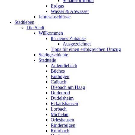
Schadstoffmobil
Erdgas
Wasser & Abwasser
Jahresabschlüsse
Stadtleben
Die Stadt
Willkommen
Ihr neues Zuhause
Ausgezeichnet
Tipps für einen erfolgreichen Umzug
Stadtgeschichte
Stadtteile
Aulendiebach
Büches
Büdingen
Calbach
Diebach am Haag
Dudenrod
Düdelsheim
Eckartshausen
Lorbach
Michelau
Orleshausen
Rinderbügen
Rohrbach