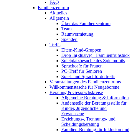
FAQ
Familienzentrum
Aktuelles
Allgemein
Über das Familienzentrum
Team
Raumvermietung
Spenden
Treffs
Eltern-Kind-Gruppen
Drop In(klusive) - Familienfrühstück
Spielplatzbesuche des Spielmobils
Sprachcafé für Frauen
PC-Treff für Senioren
Spiel- und Sprachfördertreffs
Veranstaltungen des Familienzentrums
Willkommenstasche für Neugeborene
Beratung & Gesprächskreise
Allgemeine Beratung & Information
Außenstelle der Beratungsstelle für
Kinder, Jugendliche und
Erwachsene
Erziehungs-, Trennungs- und
Scheidungsberatung
Familien-Beratung für Inklusion und