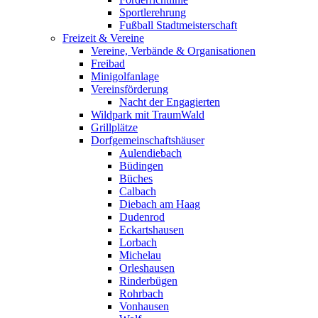
Sportlerehrung
Fußball Stadtmeisterschaft
Freizeit & Vereine
Vereine, Verbände & Organisationen
Freibad
Minigolfanlage
Vereinsförderung
Nacht der Engagierten
Wildpark mit TraumWald
Grillplätze
Dorfgemeinschaftshäuser
Aulendiebach
Büdingen
Büches
Calbach
Diebach am Haag
Dudenrod
Eckartshausen
Lorbach
Michelau
Orleshausen
Rinderbügen
Rohrbach
Vonhausen