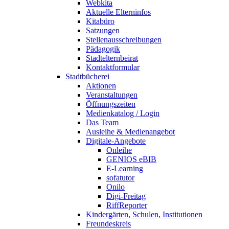
Webkita
Aktuelle Elterninfos
Kitabüro
Satzungen
Stellenausschreibungen
Pädagogik
Stadtelternbeirat
Kontaktformular
Stadtbücherei
Aktionen
Veranstaltungen
Öffnungszeiten
Medienkatalog / Login
Das Team
Ausleihe & Medienangebot
Digitale-Angebote
Onleihe
GENIOS eBIB
E-Learning
sofatutor
Onilo
Digi-Freitag
RiffReporter
Kindergärten, Schulen, Institutionen
Freundeskreis