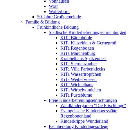
Vonhausen
Wolf
Wolferborn
50 Jahre Großgemeinde
Familie & Bildung
Frühkindliche Bildung
Städtische Kinderbetreuungseinrichtungen
KiTa Bärenhöhle
KiTa Klitzeklein & Gernegroß
KiTa Regenbogen
KiTa Märchenburg
Krabbelhaus Spatzennest
KiTa Sternenzauber
KiTa Villa Farbenklecks
KiTa Wassertröpfchen
KiTa Weiherwiesen
KiTa Wichtelhaus
KiTa Wirbelwindchen
KiTa Pusteblume
Freie Kinderbetreuungseinrichtungen
Waldkindergarten "Die Frischlinge"
Evangelische Kindertagesstätte
Regenbogenland
Kinderkrippe Wunderland
Fachberatung Kindertagespflege