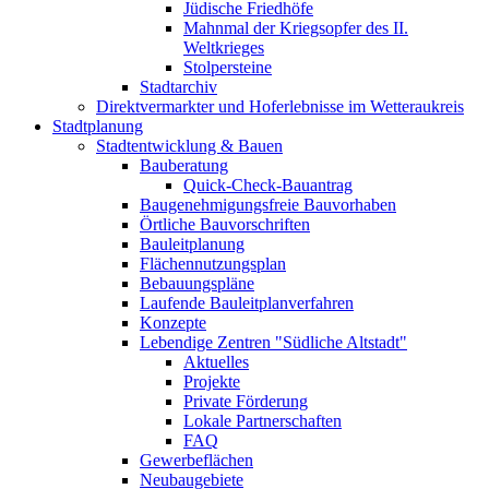
Jüdische Friedhöfe
Mahnmal der Kriegsopfer des II.
Weltkrieges
Stolpersteine
Stadtarchiv
Direktvermarkter und Hoferlebnisse im Wetteraukreis
Stadtplanung
Stadtentwicklung & Bauen
Bauberatung
Quick-Check-Bauantrag
Baugenehmigungsfreie Bauvorhaben
Örtliche Bauvorschriften
Bauleitplanung
Flächennutzungsplan
Bebauungspläne
Laufende Bauleitplanverfahren
Konzepte
Lebendige Zentren "Südliche Altstadt"
Aktuelles
Projekte
Private Förderung
Lokale Partnerschaften
FAQ
Gewerbeflächen
Neubaugebiete