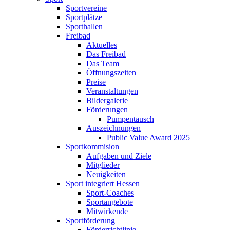
Sportvereine
Sportplätze
Sporthallen
Freibad
Aktuelles
Das Freibad
Das Team
Öffnungszeiten
Preise
Veranstaltungen
Bildergalerie
Förderungen
Pumpentausch
Auszeichnungen
Public Value Award 2025
Sportkommision
Aufgaben und Ziele
Mitglieder
Neuigkeiten
Sport integriert Hessen
Sport-Coaches
Sportangebote
Mitwirkende
Sportförderung
Förderrichtlinie