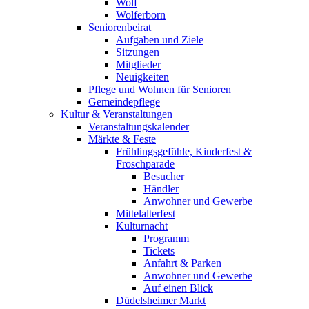
Wolf
Wolferborn
Seniorenbeirat
Aufgaben und Ziele
Sitzungen
Mitglieder
Neuigkeiten
Pflege und Wohnen für Senioren
Gemeindepflege
Kultur & Veranstaltungen
Veranstaltungskalender
Märkte & Feste
Frühlingsgefühle, Kinderfest &
Froschparade
Besucher
Händler
Anwohner und Gewerbe
Mittelalterfest
Kulturnacht
Programm
Tickets
Anfahrt & Parken
Anwohner und Gewerbe
Auf einen Blick
Düdelsheimer Markt