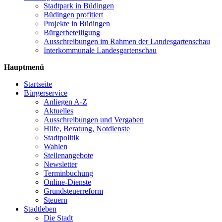
Stadtpark in Büdingen
Büdingen profitiert
Projekte in Büdingen
Bürgerbeteiligung
Ausschreibungen im Rahmen der Landesgartenschau
Interkommunale Landesgartenschau
Hauptmenü
Startseite
Bürgerservice
Anliegen A-Z
Aktuelles
Ausschreibungen und Vergaben
Hilfe, Beratung, Notdienste
Stadtpolitik
Wahlen
Stellenangebote
Newsletter
Terminbuchung
Online-Dienste
Grundsteuerreform
Steuern
Stadtleben
Die Stadt