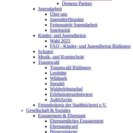
Demenz Partner
Jugendarbeit
Über uns
Jugendtreffpunkte
Ferienspiele Jugendarbeit
Spielmobil
Kinder- und Jugendbeirat
Wahl 2025
FAQ - Kinder- und Jugendbeirat Büdingen
Schulen
Musik- und Kunstschule
Traumwald
Traumwald Büdingen
Leohütte
Wildpark
Sprudel
Walderlebnispfad
Erlebnisstreuobstwiese
ApfelArche
Freundeskreis der Stadtbücherei e.V.
Gesellschaft & Soziales
Engagement & Ehrenamt
Ehrenamtliches Engagement
Ehrenamtscard
Bürgerplakette