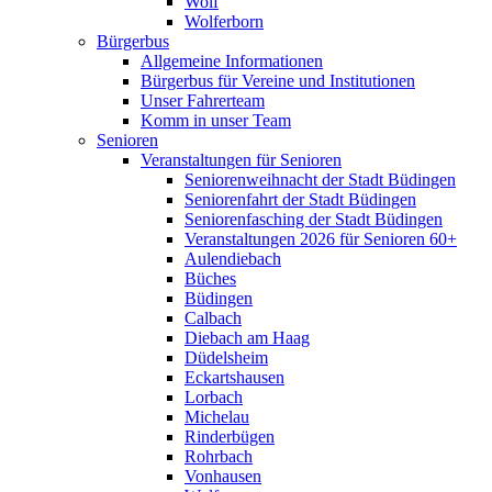
Wolf
Wolferborn
Bürgerbus
Allgemeine Informationen
Bürgerbus für Vereine und Institutionen
Unser Fahrerteam
Komm in unser Team
Senioren
Veranstaltungen für Senioren
Seniorenweihnacht der Stadt Büdingen
Seniorenfahrt der Stadt Büdingen
Seniorenfasching der Stadt Büdingen
Veranstaltungen 2026 für Senioren 60+
Aulendiebach
Büches
Büdingen
Calbach
Diebach am Haag
Düdelsheim
Eckartshausen
Lorbach
Michelau
Rinderbügen
Rohrbach
Vonhausen